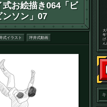
式お絵描き064「ビ
ンソン」07
大
年
井式イラスト
坪井式動画
げ
ん