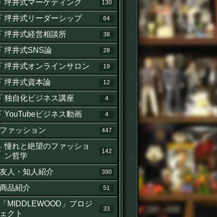
坪井式マーケティング
130
坪井式リーダーシップ
64
坪井式経営相談所
38
坪井式SNS論
28
坪井式オンラインサロン
19
坪井式資本論
12
独自化ビジネス講座
4
YouTubeビジネス動画
4
ファッション
447
憧れと絶望のファッショ
142
ン哲学
友人・知人紹介
390
商品紹介
51
「MIDDLEWOOD」プロジ
33
ェクト