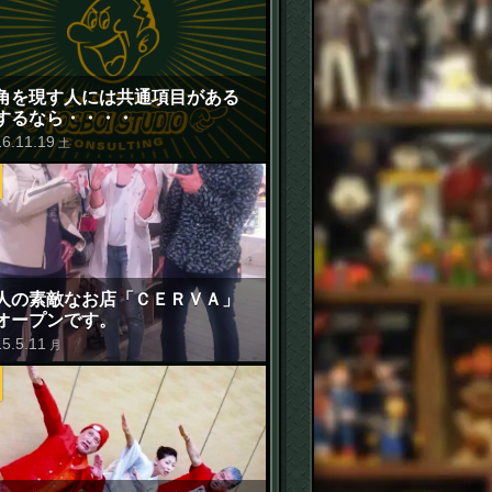
角を現す人には共通項目がある
するなら・・・・
16
.
11
.
19
土
人の素敵なお店「ＣＥＲＶＡ」
オープンです。
15
.
5
.
11
月