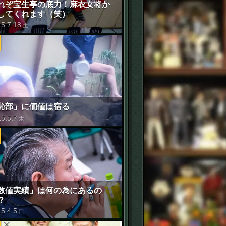
れぞ宝生亭の底力！麻衣女将か
してくれます（笑）
15
.
7
.
18
土
恥部」に価値は宿る
15
.
5
.
7
木
数値実績」は何の為にあるの
？
15
.
4
.
5
日