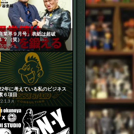
商業界９月号」表紙は超破
！？（笑）
15
.
7
.
25
土
022年に考えている私のビジネス
素６項目
22
.
1
.
3
月