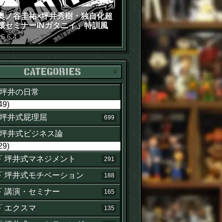
奥ノ谷圭祐×坪井秀樹・独自化超
壊セミナーINガタニイ」特訓風
動画（苦笑）
15
.
6
.
4
木
カテゴリー
坪井の日常
49)
坪井式屁理屈
699
坪井式ビジネス論
29)
坪井式マネジメント
291
坪井式モチベーション
188
講演・セミナー
165
エクスマ
135