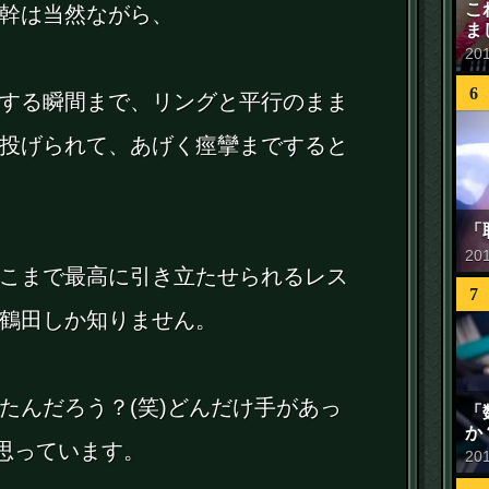
こ
幹は当然ながら、
ま
20
6
する瞬間まで、リングと平行のまま
投げられて、あげく痙攣まですると
「
20
こまで最高に引き立たせられるレス
7
鶴田しか知りません。
たんだろう？(笑)どんだけ手があっ
「
か
と思っています。
20