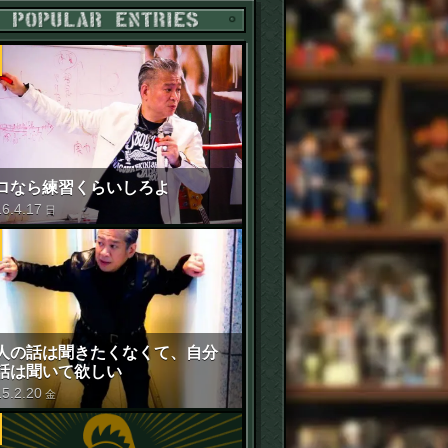
POPULAR ENTRIES
ロなら練習くらいしろよ
16
.
4
.
17
日
人の話は聞きたくなくて、自分
話は聞いて欲しい
15
.
2
.
20
金