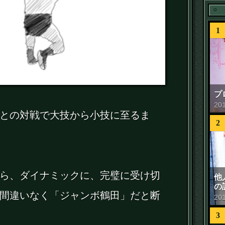
1
プ
20
との対戦で大技から小技に至るま
2
ら、ダイナミックに、完璧に受け切
他
の
間違いなく「ジャンボ鶴田」だと断
20
3