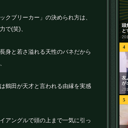
ックブリーカー」の決められ方は、
頭
力で(笑)、
と
20
4
長身と若さ溢れる天性のバネだから
、
友
が
は鶴田が天才と言われる由縁を実感
20
5
をハイアングルで頭の上まで一気に引っ