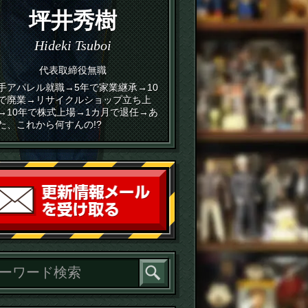
坪井秀樹
Hideki Tsuboi
代表取締役無職
手アパレル就職→5年で家業継承→10
で廃業→リサイクルショップ立ち上
→10年で株式上場→1カ月で退任→あ
た、これから何すんの!?
読者登録