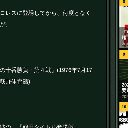
8
ロレスに登場してから、何度となく
が、
「
壊
20
9
十番勝負・第４戦」(1976年7月17
萩野体育館)
2
要
20
10
戦の、「鶴田タイトル奪還戦」