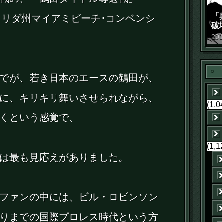
「
・フロリダ州マイアミビーチ･コンベンシ
破
景
20
でが、若き日本のエースの鶴田が、
に、キリキリ舞いさせられながら、
(1,0
くという感覚で、
(1,1
は最も見応えがありました。
ファンの中には、ビル・ロビンソン
りまでの国際プロレス時代という方