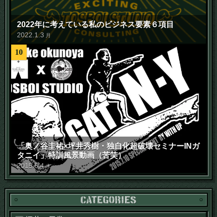
2022年に考えている私のビジネス要素６項目
2022
.
1
.
3
月
10
「奥ノ谷圭祐×坪井秀樹・独自化超破壊セミナーINガ
タニイ」特訓風景動画（苦笑）
2015
.
6
.
4
木