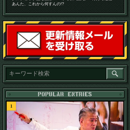
あんた、これから何すんの!?
読
1