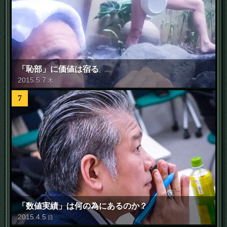
「恥部」に価値は宿る
2015
.
5
.
7
木
7
「数値実績」は何の為にあるのか？
2015
.
4
.
5
日