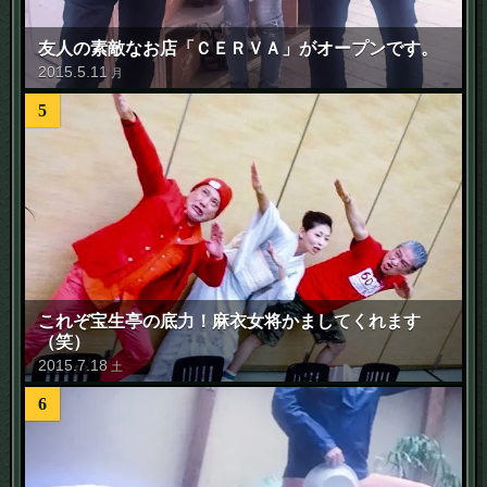
友人の素敵なお店「ＣＥＲＶＡ」がオープンです。
2015
.
5
.
11
月
5
これぞ宝生亭の底力！麻衣女将かましてくれます
（笑）
2015
.
7
.
18
土
6