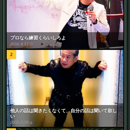
プロなら練習くらいしろよ
2016
.
4
.
17
日
2
他人の話は聞きたくなくて、自分の話は聞いて欲し
い
2015
.
2
.
20
金