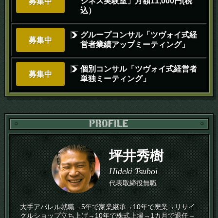
ジネス実験室」月額11,000円(税
募集中
込）
グループコンサル「ツヴォイ式経
募集中
営者業績アップミーティング」
個別コンサル「ツヴォイ式経営者
募集中
単独ミーティング」
PR
坪井秀樹
Hideki Tsuboi
代表取締役無職
大手アパレル就職→5年で家業継承→10年で廃業→リサイ
クルショップ立ち上げ→10年で株式上場→1カ月で退任→