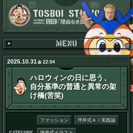
2025
.
10
.
31
22:04
金
ハロウィンの日に思う、
自分基準の普通と異常の架
け橋(苦笑)
ファッション
坪井式ＡＩ実践論
カテゴリー：
坪井式イラスト