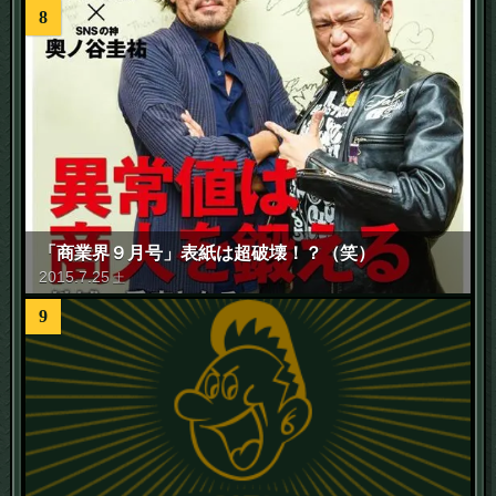
8
「商業界９月号」表紙は超破壊！？（笑）
2015
.
7
.
25
土
9