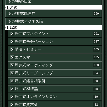
坪井の日常
(1,049)
坪井式屁理屈
699
坪井式ビジネス論
(1,128)
坪井式マネジメント
291
坪井式モチベーション
187
講演・セミナー
165
エクスマ
135
坪井式マーケティング
130
坪井式リーダーシップ
64
坪井式経営相談所
38
坪井式SNS論
28
坪井式オンラインサロン
19
坪井式資本論
12