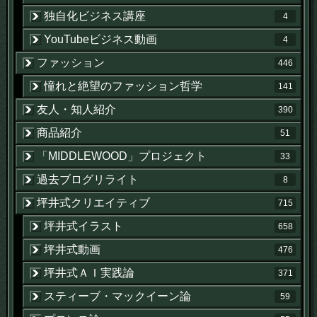
独自化ビジネス講座
4
YouTubeビジネス動画
4
ファッション
446
憧れと絶望のファッション哲学
141
友人・知人紹介
390
商品紹介
51
「MIDDLEWOOD」プロジェクト
33
過去ブログリライト
8
坪井式クリエイティブ
715
坪井式イラスト
658
坪井式動画
476
坪井式ＡＩ実践論
371
スティーブ・マックイーン論
59