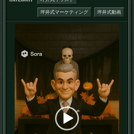
坪井式マーケティング
坪井式動画
動
画
プ
レ
ー
ヤ
ー