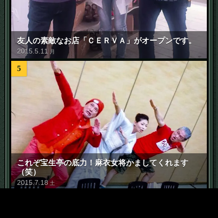
友人の素敵なお店「ＣＥＲＶＡ」がオープンです。
2015
.
5
.
11
月
5
これぞ宝生亭の底力！麻衣女将かましてくれます
（笑）
2015
.
7
.
18
土
6