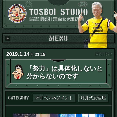
2019
.
1
.
14
21:18
月
「努力」は具体化しないと
分からないのです
カテゴリー：
坪井式マネジメント
坪井式屁理屈