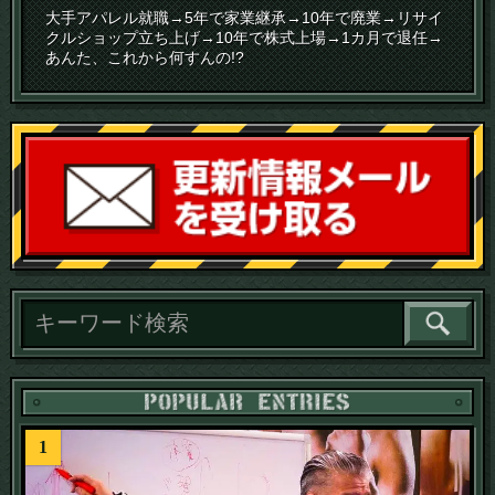
大手アパレル就職→5年で家業継承→10年で廃業→リサイ
クルショップ立ち上げ→10年で株式上場→1カ月で退任→
あんた、これから何すんの!?
読
1