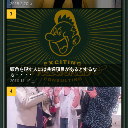
2015
.
2
.
20
金
3
頭角を現す人には共通項目があるとするな
ら・・・・
2016
.
11
.
19
土
4