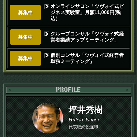
オンラインサロン「ツヴォイ式ビ
ジネス実験室」月額11,000円(税
募集中
込）
グループコンサル「ツヴォイ式経
募集中
営者業績アップミーティング」
個別コンサル「ツヴォイ式経営者
募集中
単独ミーティング」
PR
坪井秀樹
Hideki Tsuboi
代表取締役無職