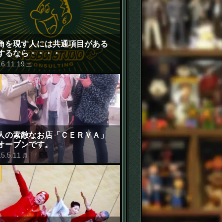
角を現す人には共通項目がある
するなら・・・・
16
.
11
.
19
土
人の素敵なお店「ＣＥＲＶＡ」
オープンです。
15
.
5
.
11
月