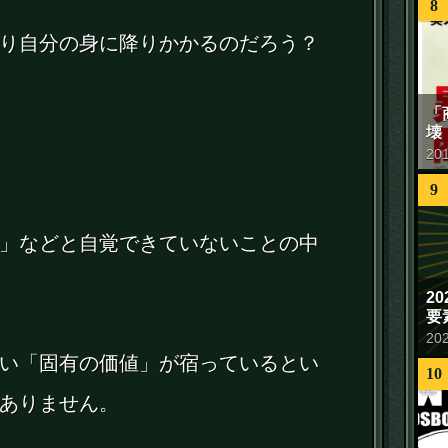
8
り自分の身に降りかかるのだろう？
「
壊
20
9
」などと自覚できていないことの中
2
要
20
い「固有の価値」が宿っているとい
10
ありません。