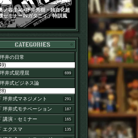
奥ノ谷圭祐×坪井秀樹・独自化超
壊セミナーINガタニイ」特訓風
動画（苦笑）
15
.
6
.
4
木
カテゴリー
坪井の日常
49)
坪井式屁理屈
699
坪井式ビジネス論
28)
坪井式マネジメント
291
坪井式モチベーション
187
講演・セミナー
165
エクスマ
135