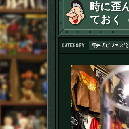
時に歪
ておく
カテゴリー：
坪井式ビジネス論