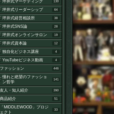
坪井式マーケティング
130
坪井式リーダーシップ
64
坪井式経営相談所
38
坪井式SNS論
28
坪井式オンラインサロン
19
坪井式資本論
12
独自化ビジネス講座
4
YouTubeビジネス動画
4
ファッション
446
憧れと絶望のファッショ
141
ン哲学
友人・知人紹介
390
商品紹介
51
「MIDDLEWOOD」プロジ
33
ェクト