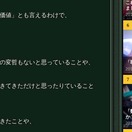
こ
ま
価値」とも言えるわけで、
20
6
の変哲もないと思っていることや、
「
20
7
きてきただけと思ったりていること
「
か
きたことや、
20