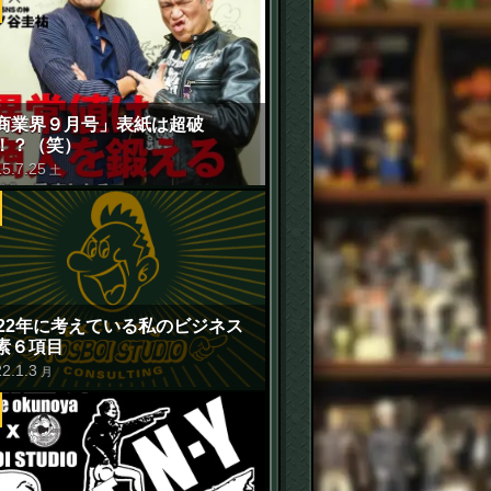
商業界９月号」表紙は超破
！？（笑）
15
.
7
.
25
土
022年に考えている私のビジネス
素６項目
22
.
1
.
3
月