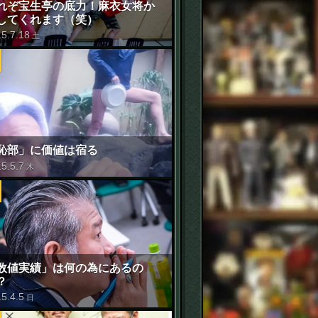
れぞ宝生亭の底力！麻衣女将か
してくれます（笑）
15
.
7
.
18
土
恥部」に価値は宿る
15
.
5
.
7
木
数値実績」は何の為にあるの
？
15
.
4
.
5
日