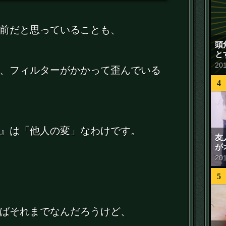
前だと思っていることも、
頭
と
20
、フィルターがかかって歪んでいる
4
』は「他人の変」なわけです。
友
が
20
5
ばそれまでなんだろうけど、