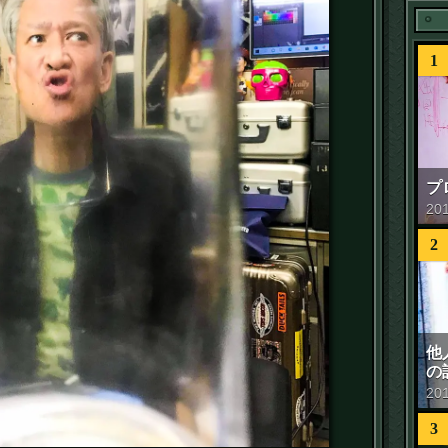
1
プ
20
2
他
の
20
3