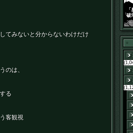
「
破
景
20
してみないと分からないわけだけ
(1,0
うのは、
(1,1
する
う客観視