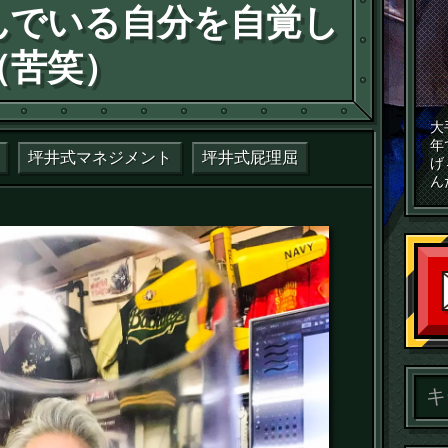
んでいる自分を自覚し
（苦笑）
大
年
坪井式マネジメント
坪井式屁理屈
げ
ん