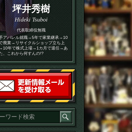
坪井秀樹
Hideki Tsuboi
代表取締役無職
手アパレル就職→5年で家業継承→10
で廃業→リサイクルショップ立ち上
→10年で株式上場→1カ月で退任→あ
た、これから何すんの!?
読者登録