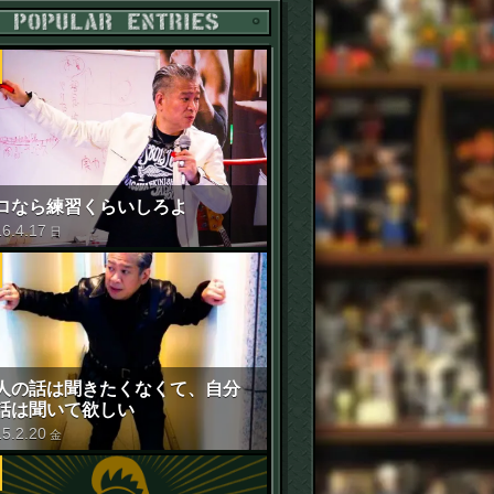
POPULAR ENTRIES
ロなら練習くらいしろよ
16
.
4
.
17
日
人の話は聞きたくなくて、自分
話は聞いて欲しい
15
.
2
.
20
金