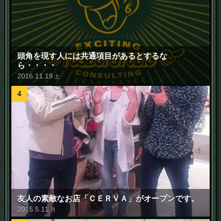
頭角を現す人には共通項目があるとするな
ら・・・・
2016
.
11
.
19
土
4
友人の素敵なお店「ＣＥＲＶＡ」がオープンです。
2015
.
5
.
11
月