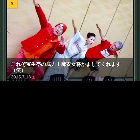
5
これぞ宝生亭の底力！麻衣女将かましてくれます
（笑）
2015
.
7
.
18
土
6