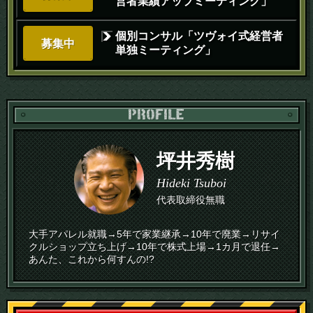
営者業績アップミーティング」
個別コンサル「ツヴォイ式経営者
募集中
単独ミーティング」
PR
坪井秀樹
Hideki Tsuboi
代表取締役無職
大手アパレル就職→5年で家業継承→10年で廃業→リサイ
クルショップ立ち上げ→10年で株式上場→1カ月で退任→
あんた、これから何すんの!?