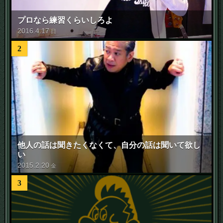
プロなら練習くらいしろよ
2016
.
4
.
17
日
2
他人の話は聞きたくなくて、自分の話は聞いて欲し
い
2015
.
2
.
20
金
3