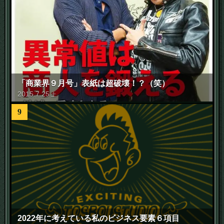
「商業界９月号」表紙は超破壊！？（笑）
2015
.
7
.
25
土
9
2022年に考えている私のビジネス要素６項目