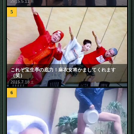
2015
.
5
.
11
月
5
これぞ宝生亭の底力！麻衣女将かましてくれます
（笑）
2015
.
7
.
18
土
6