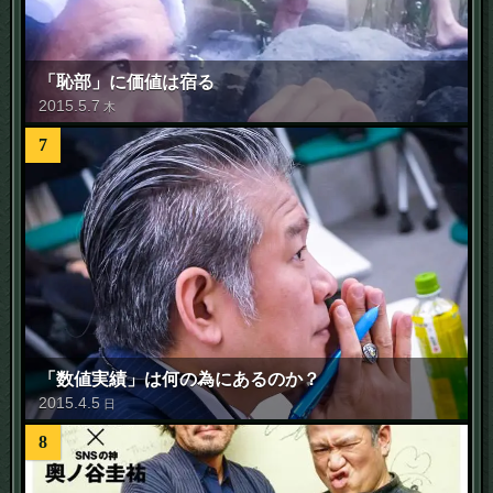
「恥部」に価値は宿る
2015
.
5
.
7
木
7
「数値実績」は何の為にあるのか？
2015
.
4
.
5
日
8