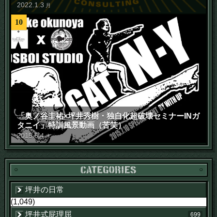
2022
.
1
.
3
月
10
「奥ノ谷圭祐×坪井秀樹・独自化超破壊セミナーINガ
タニイ」特訓風景動画（苦笑）
2015
.
6
.
4
木
坪井の日常
(1,049)
坪井式屁理屈
699