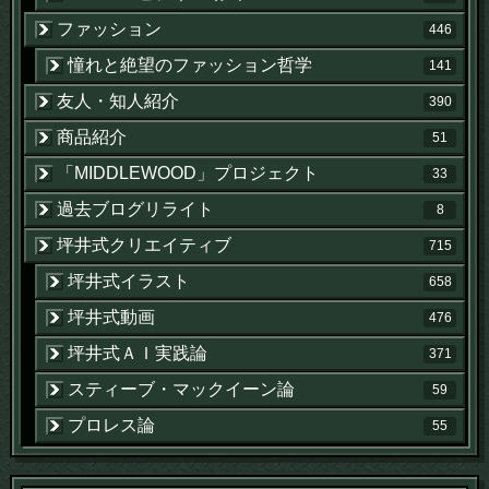
ファッション
446
憧れと絶望のファッション哲学
141
友人・知人紹介
390
商品紹介
51
「MIDDLEWOOD」プロジェクト
33
過去ブログリライト
8
坪井式クリエイティブ
715
坪井式イラスト
658
坪井式動画
476
坪井式ＡＩ実践論
371
スティーブ・マックイーン論
59
プロレス論
55