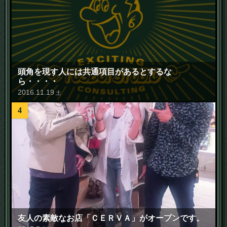
頭角を現す人には共通項目があるとするな
ら・・・・
2016
.
11
.
19
土
4
友人の素敵なお店「ＣＥＲＶＡ」がオープンです。