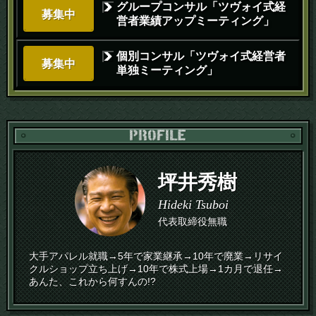
グループコンサル「ツヴォイ式経
募集中
営者業績アップミーティング」
個別コンサル「ツヴォイ式経営者
募集中
単独ミーティング」
PR
坪井秀樹
Hideki Tsuboi
代表取締役無職
大手アパレル就職→5年で家業継承→10年で廃業→リサイ
クルショップ立ち上げ→10年で株式上場→1カ月で退任→
あんた、これから何すんの!?