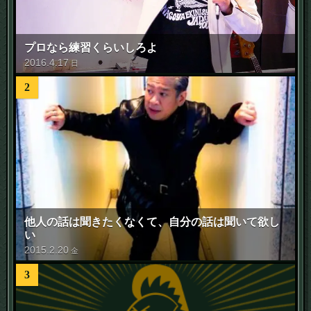
プロなら練習くらいしろよ
2016
.
4
.
17
日
2
他人の話は聞きたくなくて、自分の話は聞いて欲し
い
2015
.
2
.
20
金
3