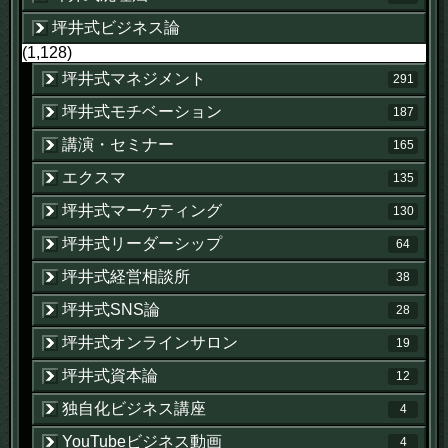
坪井式ビジネス論
(1,128)
坪井式マネジメント
291
坪井式モチベーション
187
講演・セミナー
165
エクスマ
135
坪井式マーケティング
130
坪井式リーダーシップ
64
坪井式経営相談所
38
坪井式SNS論
28
坪井式オンラインサロン
19
坪井式資本論
12
独自化ビジネス講座
4
YouTubeビジネス動画
4