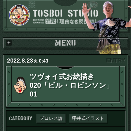
2022
.
8
.
23
0:43
火
ツヴォイ式お絵描き
020「ビル・ロビンソン」
01
カテゴリー：
プロレス論
坪井式イラスト