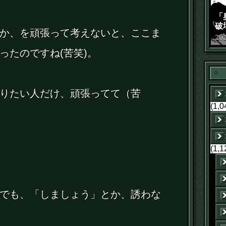
「
破
か、を頑張って考えないと、ここま
景
20
ったのですね(苦笑)。
りたい人だけ、頑張ってて（苦
(1,0
(1,1
でも、「しましょう」とか、誘わな