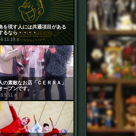
角を現す人には共通項目がある
するなら・・・・
16
.
11
.
19
土
人の素敵なお店「ＣＥＲＶＡ」
オープンです。
15
.
5
.
11
月