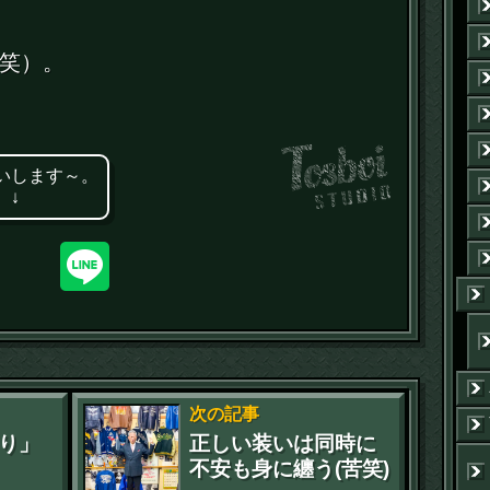
笑）。
いします～。
 ↓
次の記事
り」
正しい装いは同時に
不安も身に纏う(苦笑)