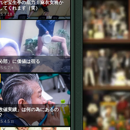
れぞ宝生亭の底力！麻衣女将か
してくれます（笑）
15
.
7
.
18
土
恥部」に価値は宿る
15
.
5
.
7
木
数値実績」は何の為にあるの
？
15
.
4
.
5
日