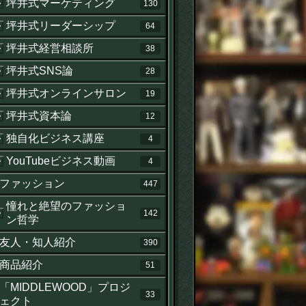
坪井式マーケティング
130
坪井式リーダーシップ
64
坪井式経営相談所
38
坪井式SNS論
28
坪井式オンラインサロン
19
坪井式資本論
12
独自化ビジネス講座
4
YouTubeビジネス動画
4
ファッション
447
憧れと絶望のファッショ
142
ン哲学
友人・知人紹介
390
商品紹介
51
「MIDDLEWOOD」プロジ
33
ェクト