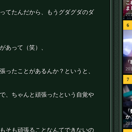
こ
ま
ってたんだから、もうグダグダのダ
20
6
があって（笑）、
「
20
張ったことがあるんか？というと、
7
で、ちゃんと頑張ったという自覚や
「
か
20
もそも頑張ることなんてできないの