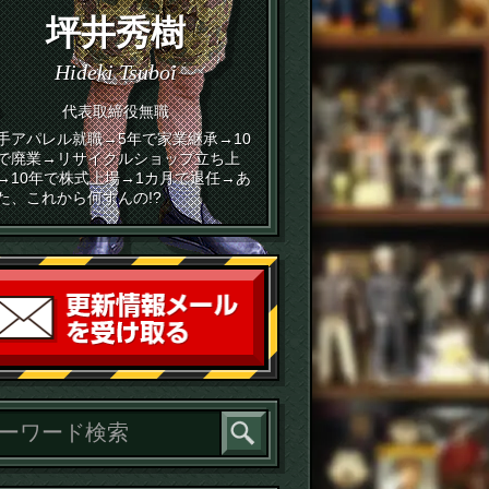
坪井秀樹
Hideki Tsuboi
代表取締役無職
手アパレル就職→5年で家業継承→10
で廃業→リサイクルショップ立ち上
→10年で株式上場→1カ月で退任→あ
た、これから何すんの!?
読者登録