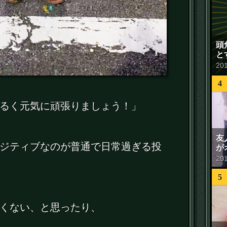
頭
と
20
4
るく元気に頑張りましょう！」
友
ジティブなのが普通で日常過ぎる投
が
20
5
くない、と思ったり、