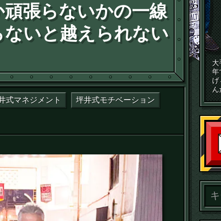
か頑張らないかの一線
らないと越えられない
大
年
げ
ん
井式マネジメント
坪井式モチベーション