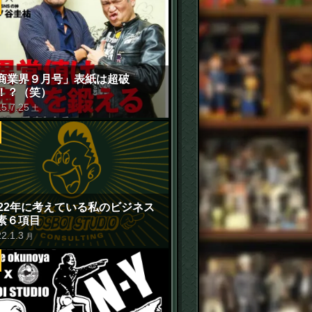
商業界９月号」表紙は超破
！？（笑）
15
.
7
.
25
土
022年に考えている私のビジネス
素６項目
22
.
1
.
3
月