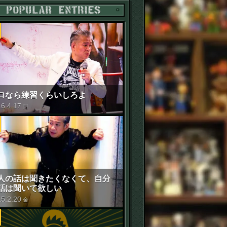
POPULAR ENTRIES
ロなら練習くらいしろよ
16
.
4
.
17
日
人の話は聞きたくなくて、自分
話は聞いて欲しい
15
.
2
.
20
金