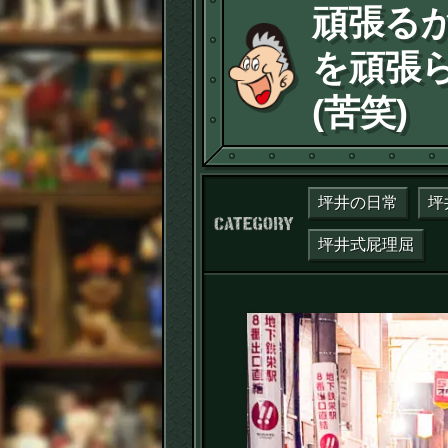
頑張る
を頑張
(苦笑)
坪井の日常
坪
カテゴリー：
坪井式屁理屈