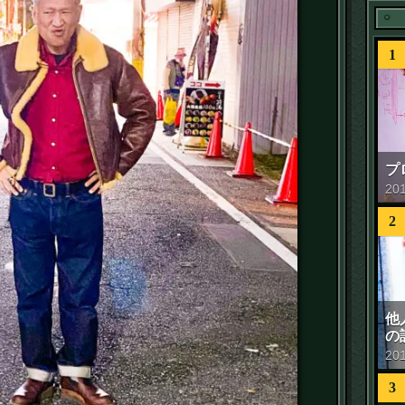
1
プ
20
2
他
の
20
3