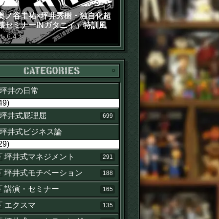
奥ノ谷圭祐×坪井秀樹・独自化超
壊セミナーINガタニイ」特訓風
動画（苦笑）
15
.
6
.
4
木
カテゴリー
坪井の日常
49)
坪井式屁理屈
699
坪井式ビジネス論
29)
坪井式マネジメント
291
坪井式モチベーション
188
講演・セミナー
165
エクスマ
135