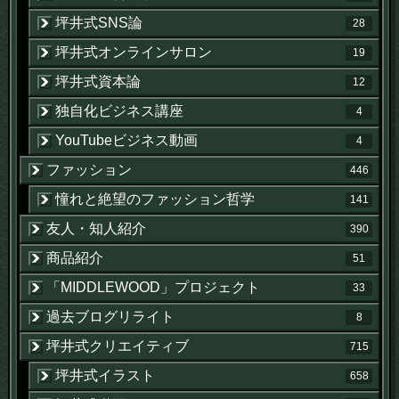
坪井式SNS論
28
坪井式オンラインサロン
19
坪井式資本論
12
独自化ビジネス講座
4
YouTubeビジネス動画
4
ファッション
446
憧れと絶望のファッション哲学
141
友人・知人紹介
390
商品紹介
51
「MIDDLEWOOD」プロジェクト
33
過去ブログリライト
8
坪井式クリエイティブ
715
坪井式イラスト
658