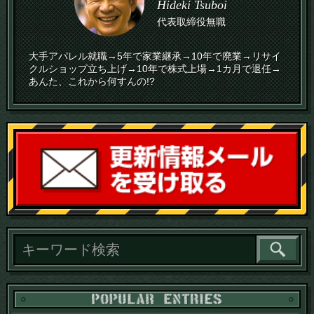
Hideki Tsuboi
代表取締役無職
大手アパレル就職→5年で家業継承→10年で廃業→リサイ
クルショップ立ち上げ→10年で株式上場→1カ月で退任→
あんた、これから何すんの!?
読