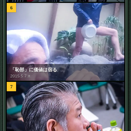
6
「恥部」に価値は宿る
2015
.
5
.
7
木
7