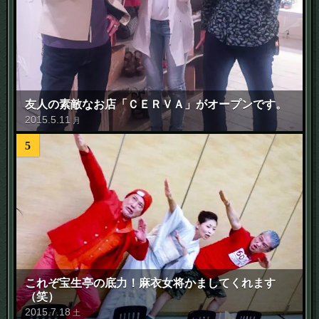
友人の素敵なお店「ＣＥＲＶＡ」がオープンです。
2015
.
5
.
11
月
5
これぞ宝生亭の底力！麻衣女将かましてくれます
（笑）
2015
.
7
.
18
土