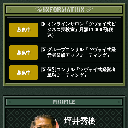
オンラインサロン「ツヴォイ式ビ
ジネス実験室」月額11,000円(税
募集中
込）
グループコンサル「ツヴォイ式経
募集中
営者業績アップミーティング」
個別コンサル「ツヴォイ式経営者
募集中
単独ミーティング」
PR
坪井秀樹