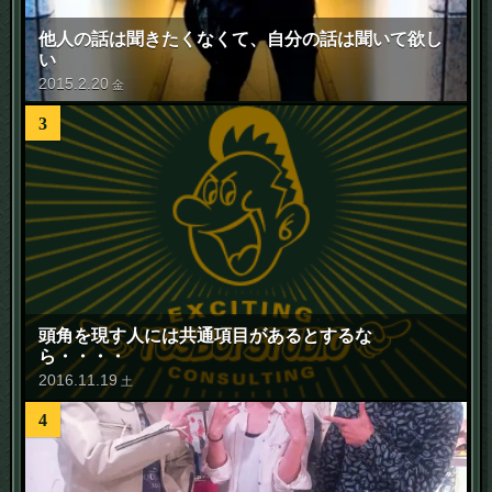
他人の話は聞きたくなくて、自分の話は聞いて欲し
い
2015
.
2
.
20
金
3
頭角を現す人には共通項目があるとするな
ら・・・・
2016
.
11
.
19
土
4