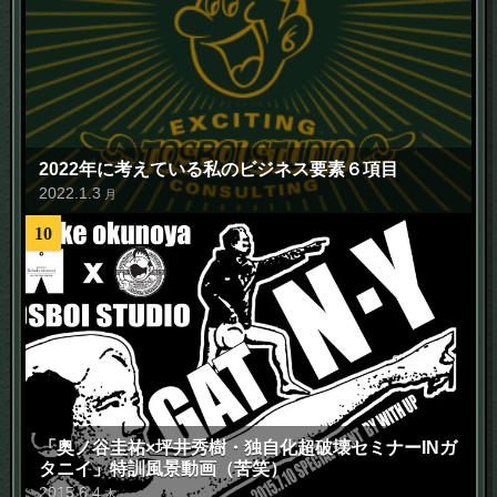
2022年に考えている私のビジネス要素６項目
2022
.
1
.
3
月
10
「奥ノ谷圭祐×坪井秀樹・独自化超破壊セミナーINガ
タニイ」特訓風景動画（苦笑）
2015
.
6
.
4
木