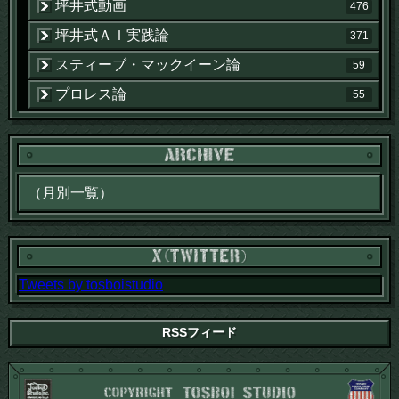
坪井式動画
476
坪井式ＡＩ実践論
371
スティーブ・マックイーン論
59
プロレス論
55
Tweets by tosboistudio
RSSフィード
CO