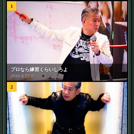
1
プロなら練習くらいしろよ
2016
.
4
.
17
日
2