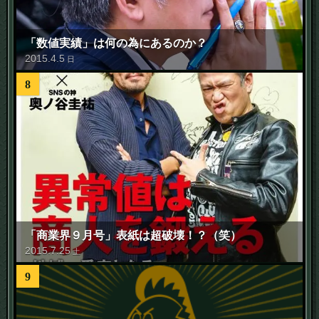
「数値実績」は何の為にあるのか？
2015
.
4
.
5
日
8
「商業界９月号」表紙は超破壊！？（笑）
2015
.
7
.
25
土
9