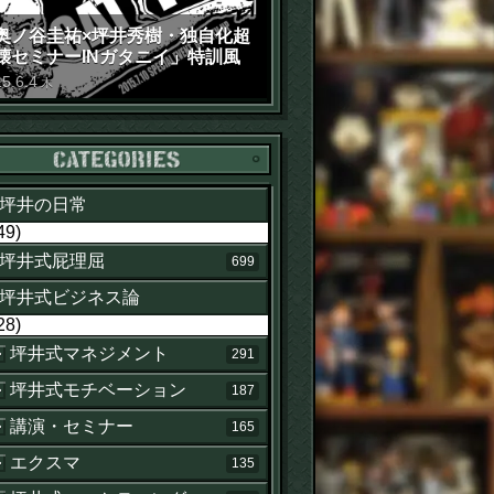
奥ノ谷圭祐×坪井秀樹・独自化超
壊セミナーINガタニイ」特訓風
動画（苦笑）
15
.
6
.
4
木
カテゴリー
坪井の日常
49)
坪井式屁理屈
699
坪井式ビジネス論
28)
坪井式マネジメント
291
坪井式モチベーション
187
講演・セミナー
165
エクスマ
135