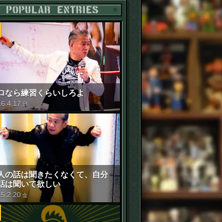
POPULAR ENTRIES
ロなら練習くらいしろよ
16
.
4
.
17
日
人の話は聞きたくなくて、自分
話は聞いて欲しい
15
.
2
.
20
金