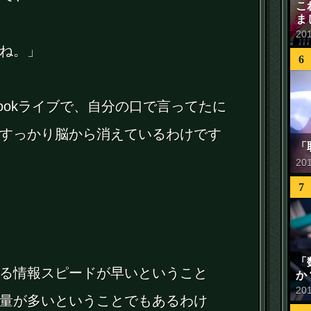
こ
ま
20
ね。」
6
bookライブで、自分の口で言ってたに
すっかり脳から消えているわけです
「
20
7
「
る情報スピードが早いということ
か
20
量が多いということでもあるわけ