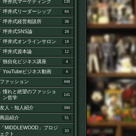
坪井式マーケティング
130
坪井式リーダーシップ
64
坪井式経営相談所
38
坪井式SNS論
28
坪井式オンラインサロン
19
坪井式資本論
12
独自化ビジネス講座
4
YouTubeビジネス動画
4
ファッション
446
憧れと絶望のファッショ
141
ン哲学
友人・知人紹介
390
商品紹介
51
「MIDDLEWOOD」プロジ
33
ェクト