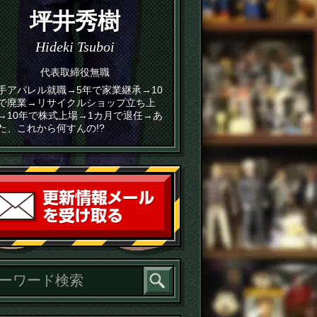
坪井秀樹
Hideki Tsuboi
代表取締役無職
手アパレル就職→5年で家業継承→10
で廃業→リサイクルショップ立ち上
→10年で株式上場→1カ月で退任→あ
た、これから何すんの!?
読者登録