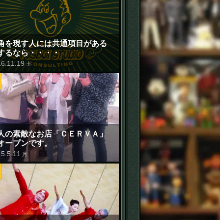
角を現す人には共通項目がある
するなら・・・・
16
.
11
.
19
土
人の素敵なお店「ＣＥＲＶＡ」
オープンです。
15
.
5
.
11
月