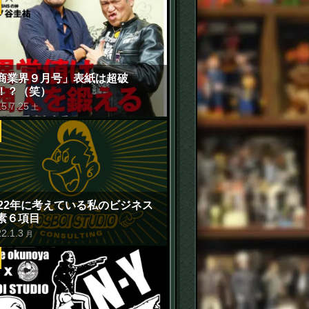
商業界９月号」表紙は超破
！？（笑）
15
.
7
.
25
土
022年に考えている私のビジネス
素６項目
22
.
1
.
3
月