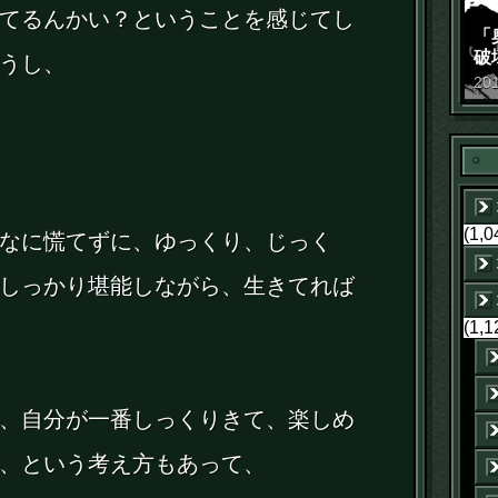
てるんかい？ということを感じてし
「
破
うし、
景
20
(1,0
なに慌てずに、ゆっくり、じっく
しっかり堪能しながら、生きてれば
(1,1
、自分が一番しっくりきて、楽しめ
、という考え方もあって、