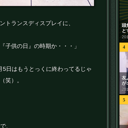
ントランスディスプレイに、
頭
と
20
『子供の日』の時期か・・・」
4
月5日はもうとっくに終わってるじゃ
友
（笑）。
が
20
5
中で、