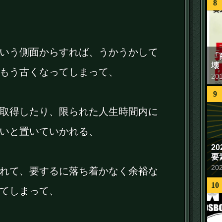
8
いう側面からすれば、うかうかして
「
壊
もう古くなってしまって、
20
9
取得したり、限られた人生時間内に
いと置いていかれる、
2
要
20
れて、要するに落ち着かなく余裕な
10
てしまって、