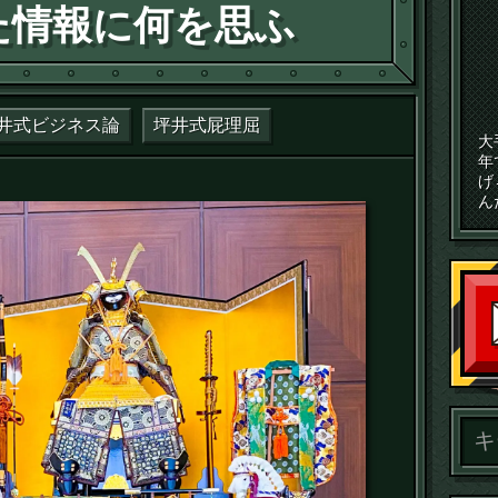
た情報に何を思ふ
井式ビジネス論
坪井式屁理屈
大
年
げ
ん