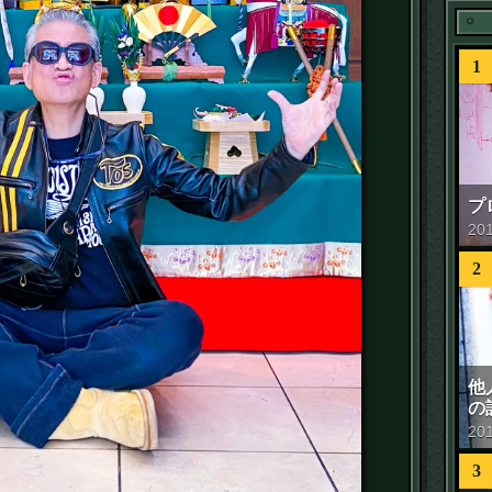
1
プ
20
2
他
の
20
3