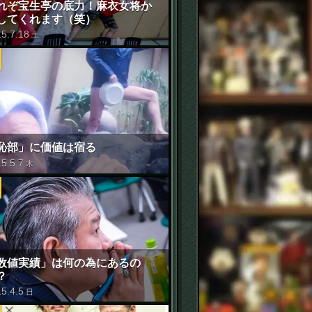
れぞ宝生亭の底力！麻衣女将か
してくれます（笑）
15
.
7
.
18
土
恥部」に価値は宿る
15
.
5
.
7
木
数値実績」は何の為にあるの
？
15
.
4
.
5
日