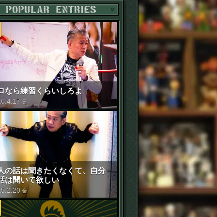
POPULAR ENTRIES
ロなら練習くらいしろよ
16
.
4
.
17
日
人の話は聞きたくなくて、自分
話は聞いて欲しい
15
.
2
.
20
金