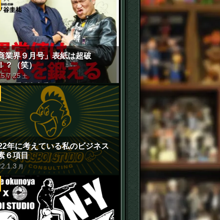
商業界９月号」表紙は超破
！？（笑）
15
.
7
.
25
土
022年に考えている私のビジネス
素６項目
22
.
1
.
3
月