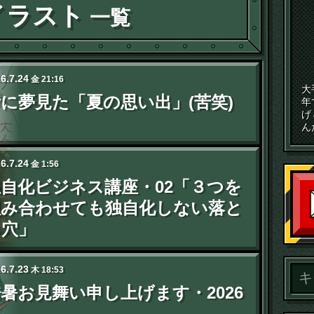
イラスト
一覧
26
.
7
.
24
金
21:16
大
に夢見た「夏の思い出」(苦笑)
年
げ
ん
26
.
7
.
24
金
1:56
独自化ビジネス講座・02「３つを
組み合わせても独自化しない落と
し穴」
26
.
7
.
23
木
18:53
暑お見舞い申し上げます・2026