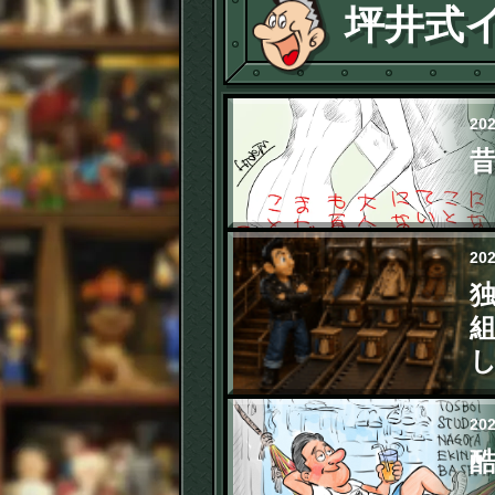
坪井式
20
昔
20
20
酷