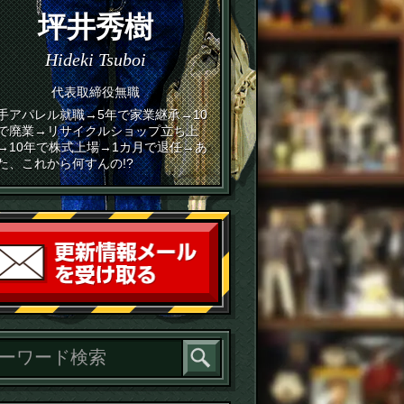
坪井秀樹
Hideki Tsuboi
代表取締役無職
手アパレル就職→5年で家業継承→10
で廃業→リサイクルショップ立ち上
→10年で株式上場→1カ月で退任→あ
た、これから何すんの!?
読者登録