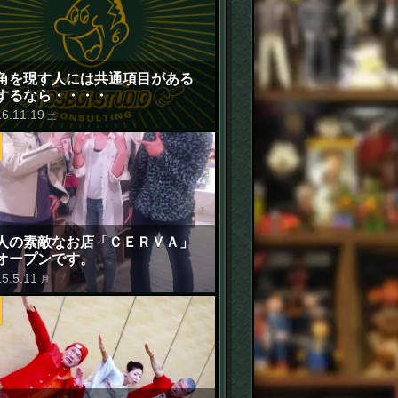
角を現す人には共通項目がある
するなら・・・・
16
.
11
.
19
土
人の素敵なお店「ＣＥＲＶＡ」
オープンです。
15
.
5
.
11
月