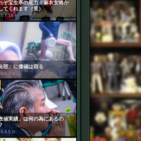
れぞ宝生亭の底力！麻衣女将か
してくれます（笑）
15
.
7
.
18
土
恥部」に価値は宿る
15
.
5
.
7
木
数値実績」は何の為にあるの
？
15
.
4
.
5
日