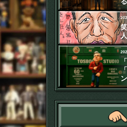
20
20
「
「