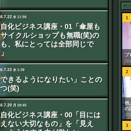
26
.
7
.
22
水
11:56
1
独自化ビジネス講座・01「傘屋も
サイクルショップも無職(笑)の
今も、私にとっては全部同じで
す」
プ
20
26
.
7
.
22
水
1:39
2
「できるようになりたい」ことの
つ(笑)
他
26
.
7
.
20
月
20:45
の
独自化ビジネス講座・00「目には
20
見えない大切なもの」を「見え
3