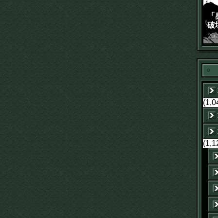
「
破
景
20
(1,0
(1,1