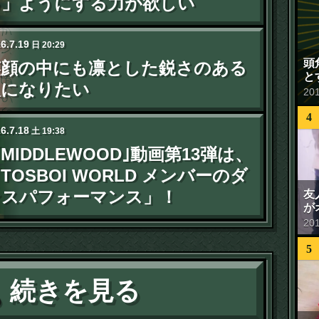
る」ようにする力が欲しい
26
.
7
.
19
日
20:29
頭
笑顔の中にも凛とした鋭さのある
と
人になりたい
20
4
26
.
7
.
18
土
19:38
MIDDLEWOOD｣動画第13弾は、
TOSBOI WORLD メンバーのダ
ンスパフォーマンス」！
友
が
20
5
続きを見る