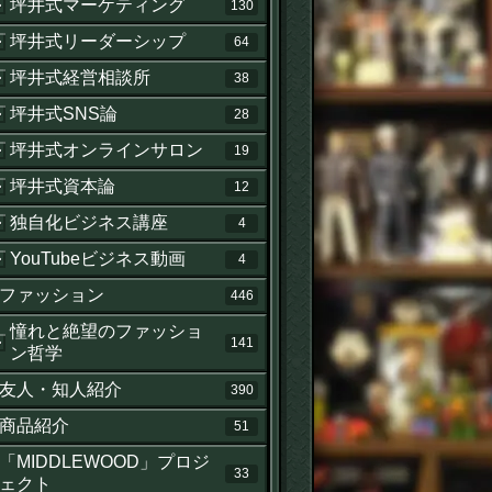
坪井式マーケティング
130
坪井式リーダーシップ
64
坪井式経営相談所
38
坪井式SNS論
28
坪井式オンラインサロン
19
坪井式資本論
12
独自化ビジネス講座
4
YouTubeビジネス動画
4
ファッション
446
憧れと絶望のファッショ
141
ン哲学
友人・知人紹介
390
商品紹介
51
「MIDDLEWOOD」プロジ
33
ェクト