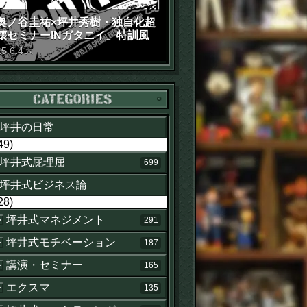
奥ノ谷圭祐×坪井秀樹・独自化超
壊セミナーINガタニイ」特訓風
動画（苦笑）
15
.
6
.
4
木
カテゴリー
坪井の日常
49)
坪井式屁理屈
699
坪井式ビジネス論
28)
坪井式マネジメント
291
坪井式モチベーション
187
講演・セミナー
165
エクスマ
135