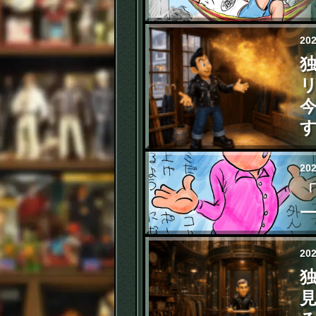
20
リ
20
一
20