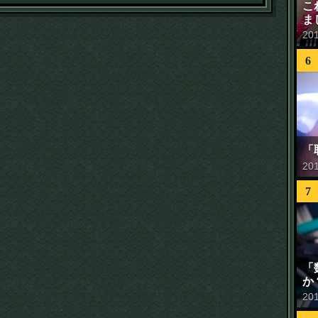
こ
ま
20
6
「
20
7
「
か
20