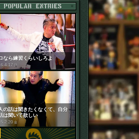
POPULAR ENTRIES
ロなら練習くらいしろよ
16
.
4
.
17
日
人の話は聞きたくなくて、自分
話は聞いて欲しい
15
.
2
.
20
金