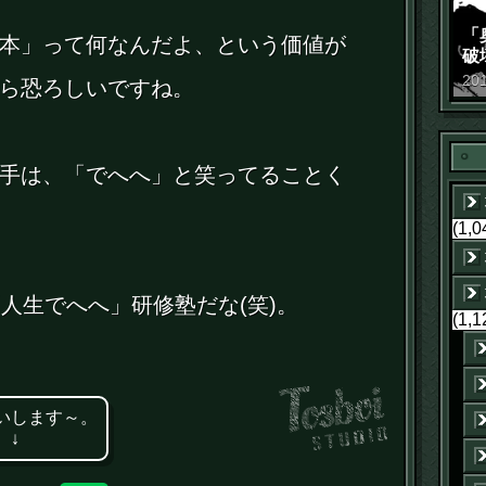
「
本」って何なんだよ、という価値が
破
景
20
ら恐ろしいですね。
手は、「でへへ」と笑ってることく
(1,0
「人生でへへ」研修塾だな(笑)。
(1,1
いします～。
 ↓