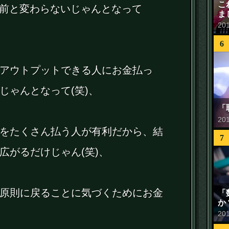
こ
場前と変わらないじゃんとなって
ま
20
6
アウトプットできる人にお金払っ
じゃんとなって(笑)、
「
20
をたくさん払う人が有利だから、結
7
広がるだけじゃん(笑)、
原則に戻ることに気づくためにお金
「
か
20