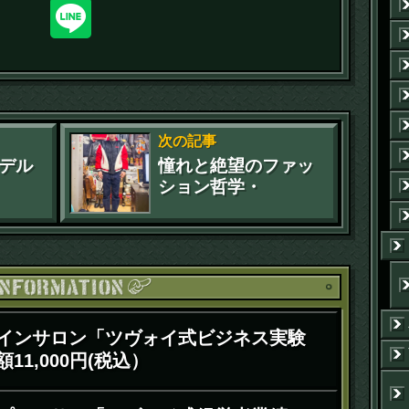
次の記事
デル
憧れと絶望のファッ
ション哲学・
121「USA代表選手
ジャンパー」
お知ら
インサロン「ツヴォイ式ビジネス実験
11,000円(税込）