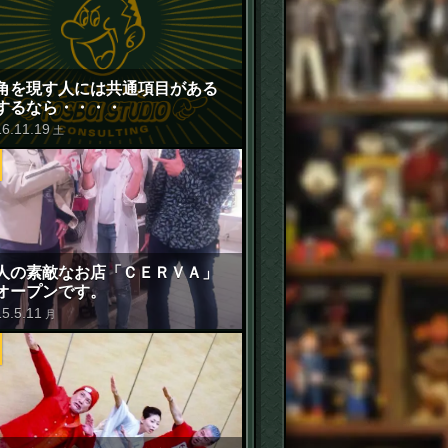
角を現す人には共通項目がある
するなら・・・・
16
.
11
.
19
土
人の素敵なお店「ＣＥＲＶＡ」
オープンです。
15
.
5
.
11
月