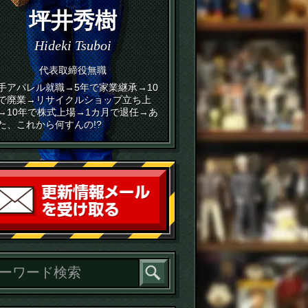
坪井秀樹
Hideki Tsuboi
代表取締役無職
手アパレル就職→5年で家業継承→10
で廃業→リサイクルショップ立ち上
→10年で株式上場→1カ月で退任→あ
た、これから何すんの!?
読者登録