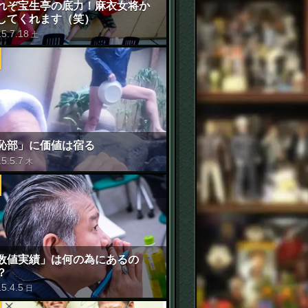
れぞ宝生亭の底力！麻衣女将か
してくれます（笑）
15
.
7
.
18
土
恥部」に価値は宿る
15
.
5
.
7
木
数値実績」は何の為にあるの
？
15
.
4
.
5
日