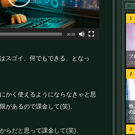
1
00:29
プ
れはスゴイ、何でもできる、となっ
20
2
にかく使えるようにならなきゃと思
限があるので課金して(笑)、
他
の
20
3
からだと思って課金して(笑)、