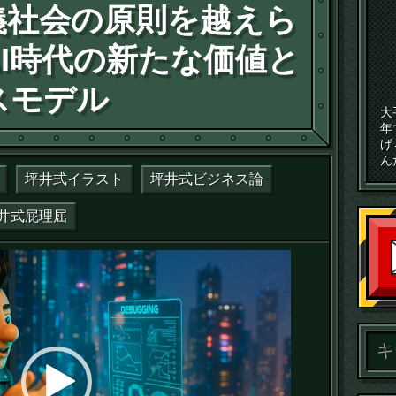
義社会の原則を越えら
I時代の新たな価値と
スモデル
大
年
げ
ん
坪井式イラスト
坪井式ビジネス論
井式屁理屈