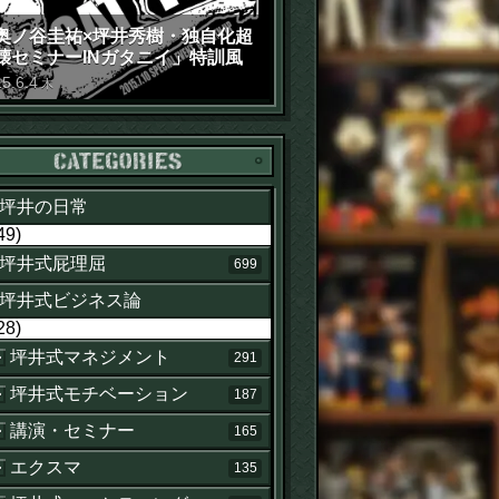
奥ノ谷圭祐×坪井秀樹・独自化超
壊セミナーINガタニイ」特訓風
動画（苦笑）
15
.
6
.
4
木
カテゴリー
坪井の日常
49)
坪井式屁理屈
699
坪井式ビジネス論
28)
坪井式マネジメント
291
坪井式モチベーション
187
講演・セミナー
165
エクスマ
135