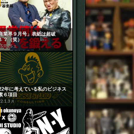
商業界９月号」表紙は超破
！？（笑）
15
.
7
.
25
土
022年に考えている私のビジネス
素６項目
22
.
1
.
3
月