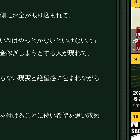
8
側にお金が振り込まれて、
「
いAIはやっとかないといけないよ」
壊
20
金稼ぎしようとする人が現れて、
9
らない現実と絶望感に包まれながら
2
要
20
を付けることに儚い希望を追い求め
10