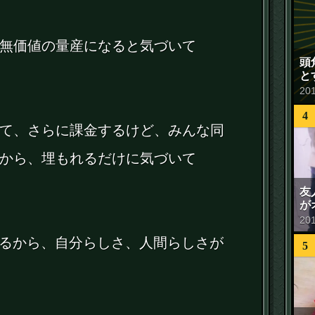
無価値の量産になると気づいて
頭
と
20
4
て、さらに課金するけど、みんな同
から、埋もれるだけに気づいて
友
が
20
なるから、自分らしさ、人間らしさが
5