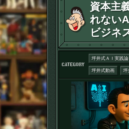
資本主
れないA
ビジネ
坪井式ＡＩ実践論
カテゴリー：
坪井式動画
坪
動
画
プ
レ