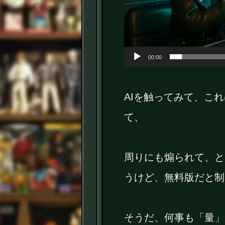
ー
ヤ
ー
00:00
AIを触ってみて、こ
て、
周りにも煽られて、と
うけど、無料版だと制
そうだ、何事も「量」