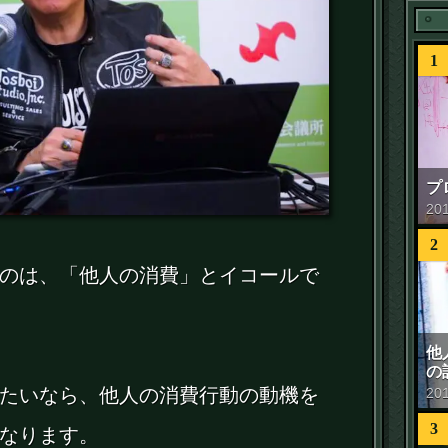
1
プ
20
2
のは、「他人の消費」とイコールで
他
の
たいなら、他人の消費行動の動機を
20
3
なります。