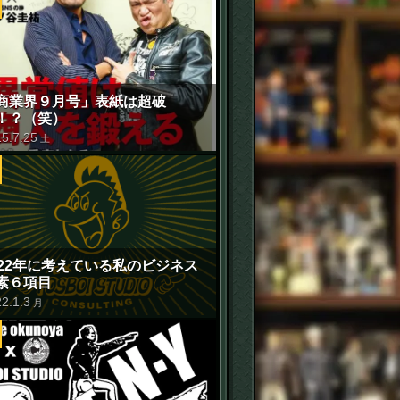
商業界９月号」表紙は超破
！？（笑）
15
.
7
.
25
土
022年に考えている私のビジネス
素６項目
22
.
1
.
3
月