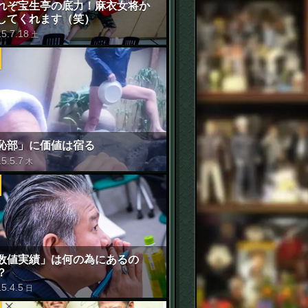
れぞ宝生亭の底力！麻衣女将か
してくれます（笑）
15
.
7
.
18
土
恥部」に価値は宿る
15
.
5
.
7
木
数値実績」は何の為にあるの
？
15
.
4
.
5
日