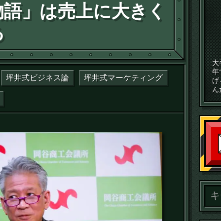
物語」は売上に大きく
る
大
年
坪井式ビジネス論
坪井式マーケティング
げ
ん