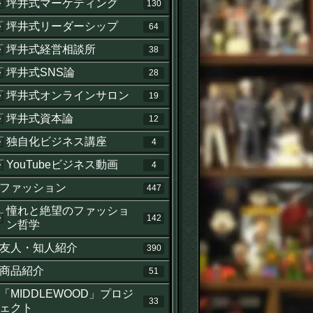
坪井式マーケティング
130
坪井式リーダーシップ
64
坪井式経営相談所
38
坪井式SNS論
28
坪井式オンラインサロン
19
坪井式資本論
12
独自化ビジネス講座
4
YouTubeビジネス動画
4
ファッション
447
憧れと絶望のファッショ
142
ン哲学
友人・知人紹介
390
商品紹介
51
「MIDDLEWOOD」プロジ
33
ェクト