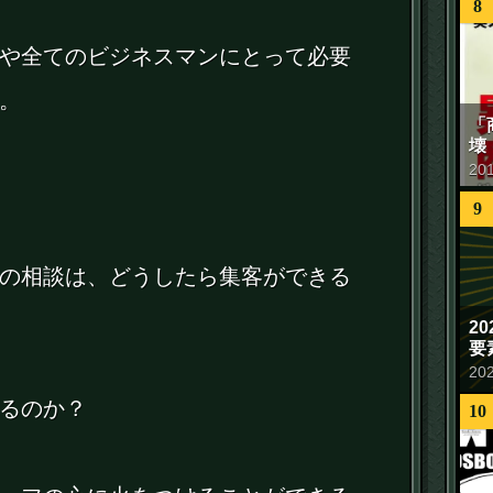
8
や全てのビジネスマンにとって必要
。
「
壊
20
9
の相談は、どうしたら集客ができる
2
要
20
るのか？
10