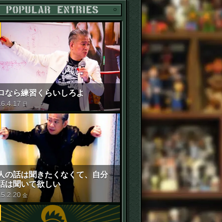
POPULAR ENTRIES
ロなら練習くらいしろよ
16
.
4
.
17
日
人の話は聞きたくなくて、自分
話は聞いて欲しい
15
.
2
.
20
金