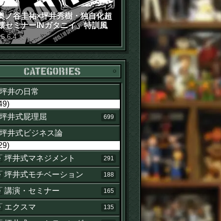
奥ノ谷圭祐×坪井秀樹・独自化超
壊セミナーINガタニイ」特訓風
動画（苦笑）
15
.
6
.
4
木
カテゴリー
坪井の日常
49)
坪井式屁理屈
699
坪井式ビジネス論
29)
坪井式マネジメント
291
坪井式モチベーション
188
講演・セミナー
165
エクスマ
135