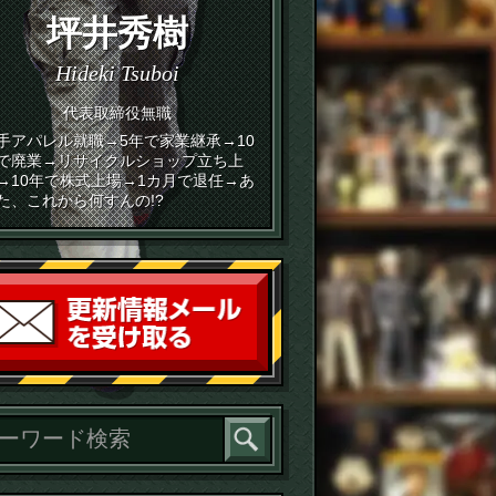
坪井秀樹
Hideki Tsuboi
代表取締役無職
手アパレル就職→5年で家業継承→10
で廃業→リサイクルショップ立ち上
→10年で株式上場→1カ月で退任→あ
た、これから何すんの!?
読者登録