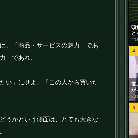
頭
と
20
は、「商品・サービスの魅力」であ
4
力」であれ、
たい」にせよ、「この人から買いた
友
が
20
5
どうかという側面は、とても大きな
。