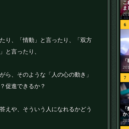
こ
ま
20
6
たり、「情動」と言ったり、「双方
」と言ったり、
「
20
がら、そのような「人の心の動き」
7
？促進できるか？
「
答えや、そういう人になれるかどう
か
20