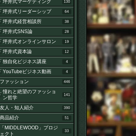
坪井式マーケティング
130
坪井式リーダーシップ
64
坪井式経営相談所
38
坪井式SNS論
28
坪井式オンラインサロン
19
坪井式資本論
12
独自化ビジネス講座
4
YouTubeビジネス動画
4
せ
ファッション
446
憧れと絶望のファッショ
141
ン哲学
友人・知人紹介
390
商品紹介
51
「MIDDLEWOOD」プロジ
33
ェクト