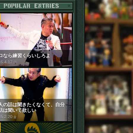
POPULAR ENTRIES
ロなら練習くらいしろよ
16
.
4
.
17
日
人の話は聞きたくなくて、自分
話は聞いて欲しい
15
.
2
.
20
金