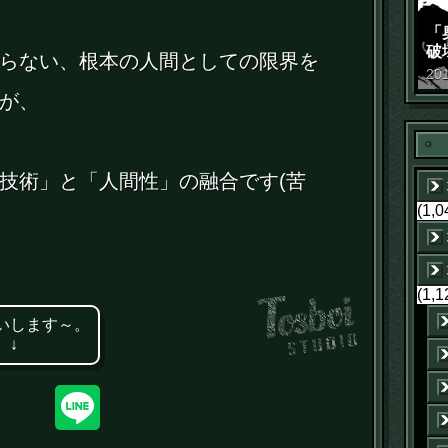
「
破
らない、根本の人間としての限界を
景
20
が、
技術」と「人間性」の融合です(苦
(1,0
(1,1
いします～。
 ↓