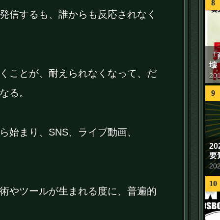
8
発信するも、誰からも反応されなく
「
壊
くことが、耐えられなくなって、だ
20
なる。
9
ら始まり、SNS、ライブ動画、
2
、
要
20
10
術やツールが生まれる度に、普遍的