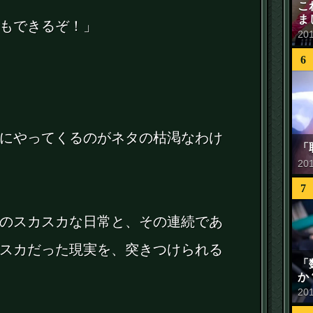
こ
ま
もできるぞ！」
20
6
にやってくるのがネタの枯渇なわけ
「
20
7
のスカスカな日常と、その連続であ
スカだった現実を、突きつけられる
「
か
20