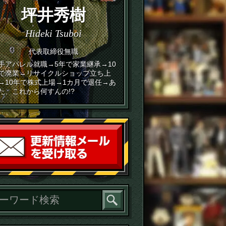
坪井秀樹
Hideki Tsuboi
代表取締役無職
手アパレル就職→5年で家業継承→10
で廃業→リサイクルショップ立ち上
→10年で株式上場→1カ月で退任→あ
た、これから何すんの!?
読者登録