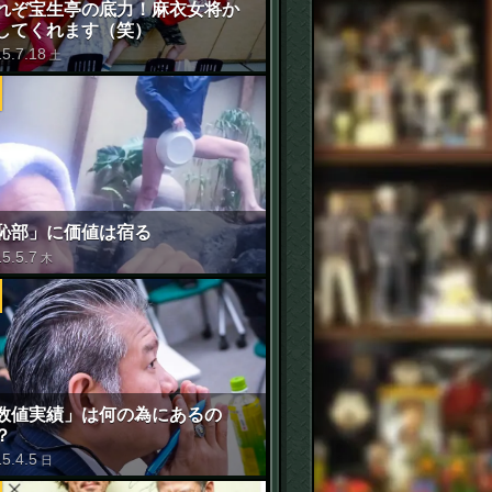
れぞ宝生亭の底力！麻衣女将か
してくれます（笑）
15
.
7
.
18
土
恥部」に価値は宿る
15
.
5
.
7
木
数値実績」は何の為にあるの
？
15
.
4
.
5
日