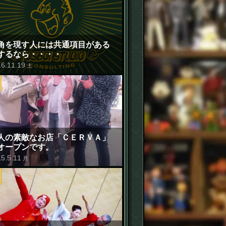
角を現す人には共通項目がある
するなら・・・・
16
.
11
.
19
土
人の素敵なお店「ＣＥＲＶＡ」
オープンです。
15
.
5
.
11
月