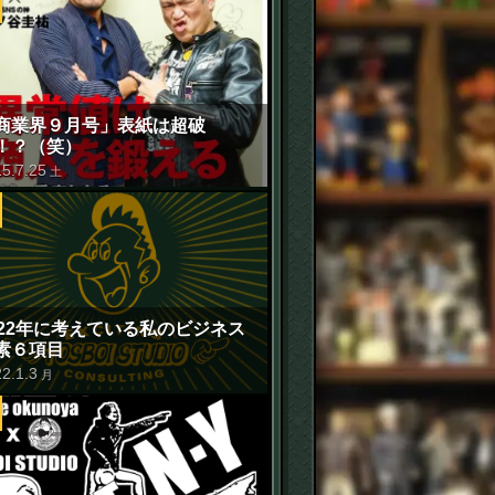
商業界９月号」表紙は超破
！？（笑）
15
.
7
.
25
土
022年に考えている私のビジネス
素６項目
22
.
1
.
3
月