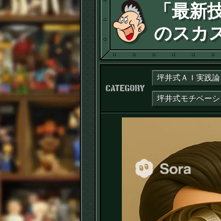
「最新
のスカス
坪井式ＡＩ実践論
カテゴリー：
坪井式モチベーシ
動
画
プ
レ
ー