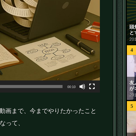
頭
と
20
4
友
00:10
が
20
5
ら動画まで、今までやりたかったこと
なって、