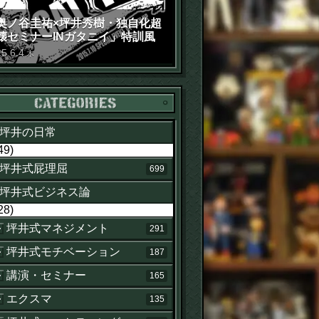
奥ノ谷圭祐×坪井秀樹・独自化超
壊セミナーINガタニイ」特訓風
動画（苦笑）
15
.
6
.
4
木
カテゴリー
坪井の日常
49)
坪井式屁理屈
699
坪井式ビジネス論
28)
坪井式マネジメント
291
坪井式モチベーション
187
講演・セミナー
165
エクスマ
135