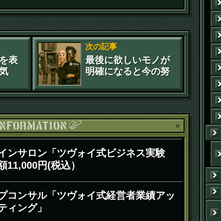
次の記事
を表
最後に欲しいモノが
気
明確になると今の努
力は必要か？(笑)
お知ら
インサロン「ツヴォイ式ビジネス実験
11,000円(税込）
プコンサル「ツヴォイ式経営者業績アッ
ティング」