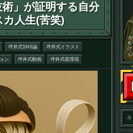
技術」が証明する自分
カ人生(苦笑)
大
年
坪井式SNS論
坪井式イラスト
げ
ん
ョン
坪井式動画
坪井式屁理屈