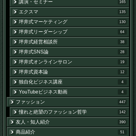
講演・セミナー
165
エクスマ
135
坪井式マーケティング
130
坪井式リーダーシップ
64
坪井式経営相談所
38
坪井式SNS論
28
坪井式オンラインサロン
19
坪井式資本論
12
独自化ビジネス講座
4
YouTubeビジネス動画
4
ファッション
447
憧れと絶望のファッション哲学
142
友人・知人紹介
390
商品紹介
51