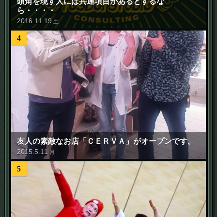
頭角を現す人には共通項目があるとするな
ら・・・・
2016
.
11
.
19
土
4
友人の素敵なお店「ＣＥＲＶＡ」がオープンです。
2015
.
5
.
11
月
5