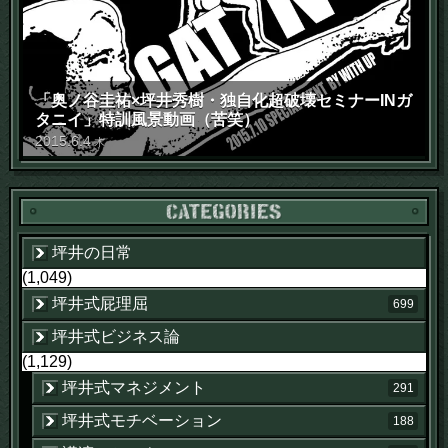
「奥ノ谷圭祐×坪井秀樹・独自化超破壊セミナーINガ
タニイ」特訓風景動画（苦笑）
2015
.
6
.
4
木
坪井の日常
(1,049)
坪井式屁理屈
699
坪井式ビジネス論
(1,129)
坪井式マネジメント
291
坪井式モチベーション
188