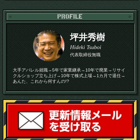
PR
坪井秀樹
Hideki Tsuboi
代表取締役無職
大手アパレル就職→5年で家業継承→10年で廃業→リサイ
クルショップ立ち上げ→10年で株式上場→1カ月で退任→
あんた、これから何すんの!?
読