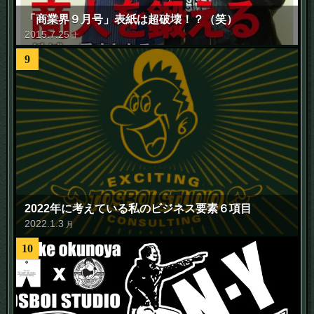
「商業界９月号」表紙は超破壊！？（笑）
2015
.
7
.
25
土
9
2022年に考えている私のビジネス要素６項目
2022
.
1
.
3
月
10