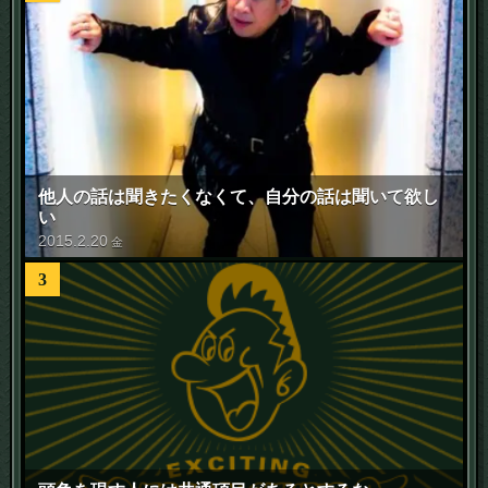
他人の話は聞きたくなくて、自分の話は聞いて欲し
い
2015
.
2
.
20
金
3