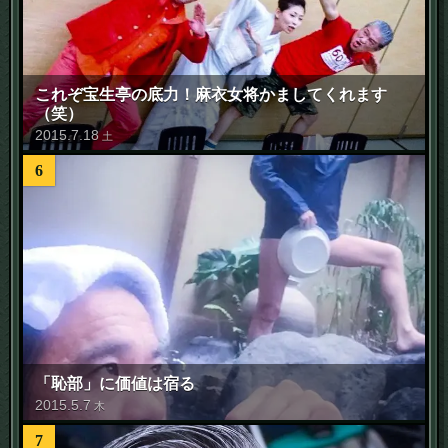
これぞ宝生亭の底力！麻衣女将かましてくれます
（笑）
2015
.
7
.
18
土
6
「恥部」に価値は宿る
2015
.
5
.
7
木
7