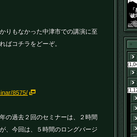
「
破
景
20
かりもなかった中津市での講演に至
ればコチラをどーぞ。
(1,0
(1,1
inar/8575/
年の過去２回のセミナーは、２時間
が、今回は、５時間のロングバージ