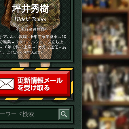
坪井秀樹
Hideki Tsuboi
代表取締役無職
手アパレル就職→5年で家業継承→10
で廃業→リサイクルショップ立ち上
→10年で株式上場→1カ月で退任→あ
た、これから何すんの!?
読者登録