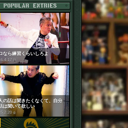
POPULAR ENTRIES
ロなら練習くらいしろよ
16
.
4
.
17
日
人の話は聞きたくなくて、自分
話は聞いて欲しい
15
.
2
.
20
金