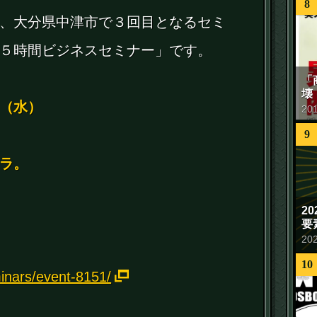
8
、大分県中津市で３回目となるセミ
５時間ビジネスセミナー」です。
「
壊
（水）
20
9
ラ。
2
要
20
10
minars/event-8151/