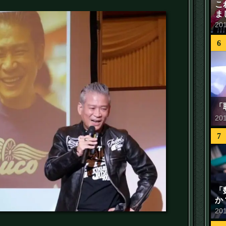
こ
ま
20
6
「
20
7
「
か
20