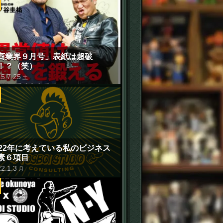
商業界９月号」表紙は超破
！？（笑）
15
.
7
.
25
土
022年に考えている私のビジネス
素６項目
22
.
1
.
3
月