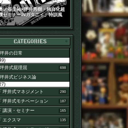
奥ノ谷圭祐×坪井秀樹・独自化超
壊セミナーINガタニイ」特訓風
動画（苦笑）
15
.
6
.
4
木
カテゴリー
坪井の日常
49)
坪井式屁理屈
698
坪井式ビジネス論
27)
坪井式マネジメント
290
坪井式モチベーション
187
講演・セミナー
165
エクスマ
135