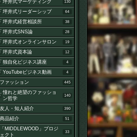
坪井式マーケティング
130
坪井式リーダーシップ
64
坪井式経営相談所
38
坪井式SNS論
28
坪井式オンラインサロン
19
坪井式資本論
12
独自化ビジネス講座
4
YouTubeビジネス動画
4
ファッション
445
憧れと絶望のファッショ
140
ン哲学
友人・知人紹介
390
商品紹介
51
「MIDDLEWOOD」プロジ
33
ェクト