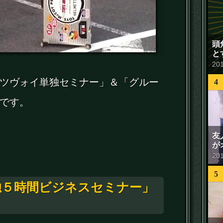
頭
と
20
ツヴォイ単独セミナー」＆「グルー
4
です。
友
が
20
5
独５時間ビジネスセミナー」