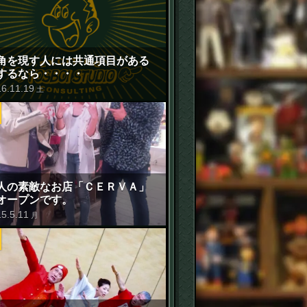
角を現す人には共通項目がある
するなら・・・・
16
.
11
.
19
土
人の素敵なお店「ＣＥＲＶＡ」
オープンです。
15
.
5
.
11
月