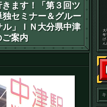
行きます！「第３回ツ
単独セミナー＆グルー
サル」ＩＮ大分県中津
大
年
のご案内
げ
ん