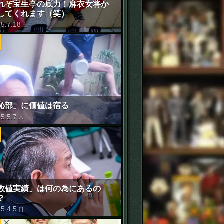
れぞ宝生亭の底力！麻衣女将か
してくれます（笑）
15
.
7
.
18
土
恥部」に価値は宿る
15
.
5
.
7
木
数値実績」は何の為にあるの
？
15
.
4
.
5
日