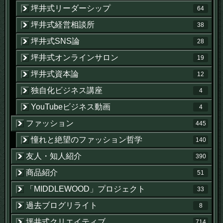
坪井式リーダーシップ
64
坪井式経営相談所
38
坪井式SNS論
28
坪井式オンラインサロン
19
坪井式資本論
12
独自化ビジネス講座
4
YouTubeビジネス動画
4
ファッション
445
憧れと絶望のファッション哲学
140
友人・知人紹介
390
商品紹介
51
「MIDDLEWOOD」プロジェクト
33
過去ブログリライト
8
坪井式クリエイティブ
714