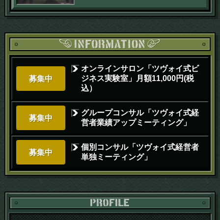
オンラインサロン「ツヴォイ式ビ
ジネス実験室」月額11,000円(税
募集中
込）
グループコンサル「ツヴォイ式経
募集中
営者業績アップミーティング」
個別コンサル「ツヴォイ式経営者
募集中
単独ミーティング」
PR