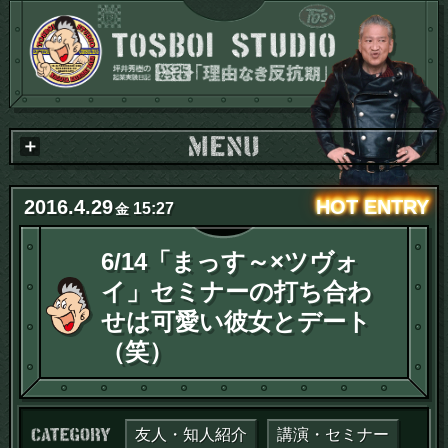
2016
.
4
.
29
15:27
金
6/14「まっす～×ツヴォ
イ」セミナーの打ち合わ
せは可愛い彼女とデート
（笑）
カテゴリー：
友人・知人紹介
講演・セミナー