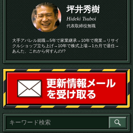
坪井秀樹
Hideki Tsuboi
代表取締役無職
大手アパレル就職→5年で家業継承→10年で廃業→リサイ
クルショップ立ち上げ→10年で株式上場→1カ月で退任→
あんた、これから何すんの!?
読