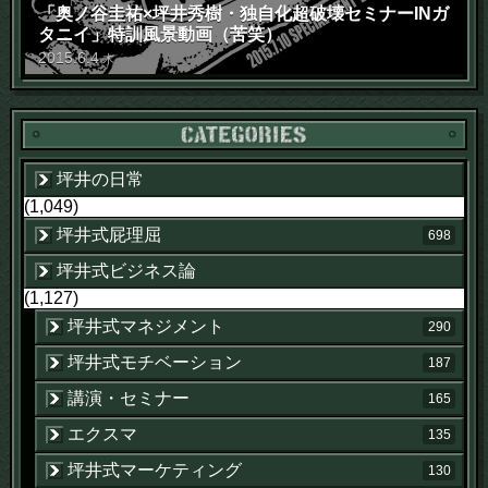
「奥ノ谷圭祐×坪井秀樹・独自化超破壊セミナーINガ
タニイ」特訓風景動画（苦笑）
2015
.
6
.
4
木
坪井の日常
(1,049)
坪井式屁理屈
698
坪井式ビジネス論
(1,127)
坪井式マネジメント
290
坪井式モチベーション
187
講演・セミナー
165
エクスマ
135
坪井式マーケティング
130