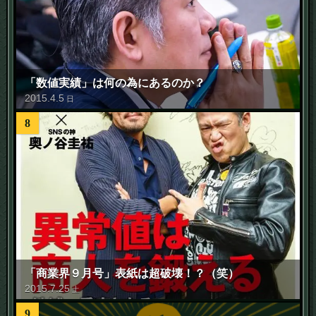
「数値実績」は何の為にあるのか？
2015
.
4
.
5
日
8
「商業界９月号」表紙は超破壊！？（笑）
2015
.
7
.
25
土
9