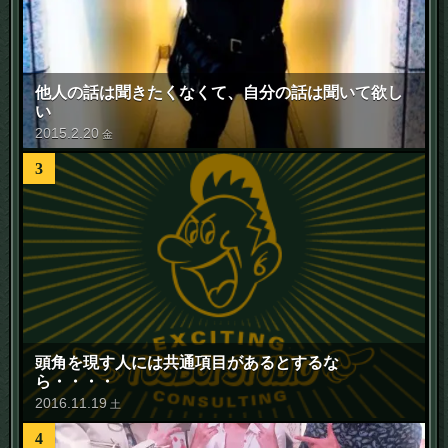
他人の話は聞きたくなくて、自分の話は聞いて欲し
い
2015
.
2
.
20
金
3
頭角を現す人には共通項目があるとするな
ら・・・・
2016
.
11
.
19
土
4