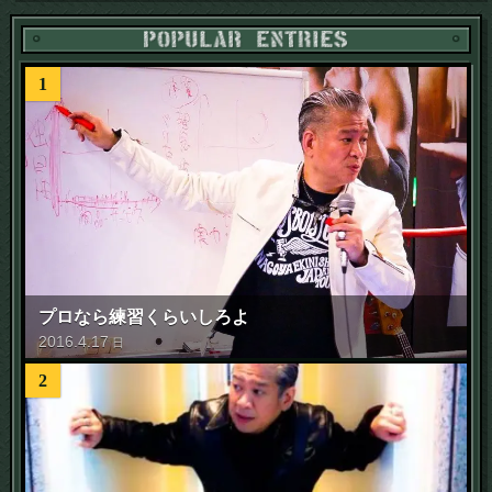
1
プロなら練習くらいしろよ
2016
.
4
.
17
日
2