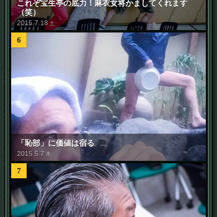
これぞ宝生亭の底力！麻衣女将かましてくれます
（笑）
2015
.
7
.
18
土
6
「恥部」に価値は宿る
2015
.
5
.
7
木
7