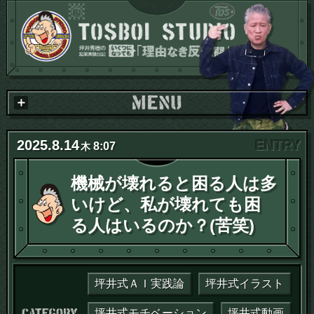
2025
.
8
.
14
8:07
木
機械が壊れると困る人は多
いけど、私が壊れても困
る人はいるのか？(苦笑)
坪井式ＡＩ実践論
坪井式イラスト
カテゴリー：
坪井式モチベーション
坪井式動画