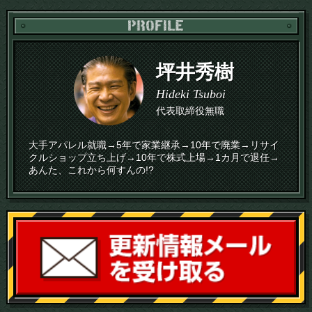
PR
坪井秀樹
Hideki Tsuboi
代表取締役無職
大手アパレル就職→5年で家業継承→10年で廃業→リサイ
クルショップ立ち上げ→10年で株式上場→1カ月で退任→
あんた、これから何すんの!?
読