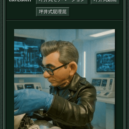
坪井式屁理屈