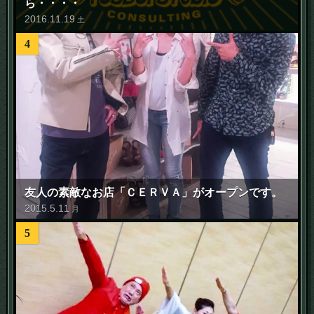
ら・・・・
2016
.
11
.
19
土
4
友人の素敵なお店「ＣＥＲＶＡ」がオープンです。
2015
.
5
.
11
月
5