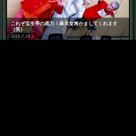
これぞ宝生亭の底力！麻衣女将かましてくれます
（笑）
2015
.
7
.
18
土
6
「恥部」に価値は宿る
2015
.
5
.
7
木
7