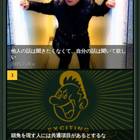
他人の話は聞きたくなくて、自分の話は聞いて欲し
い
2015
.
2
.
20
金
3
頭角を現す人には共通項目があるとするな