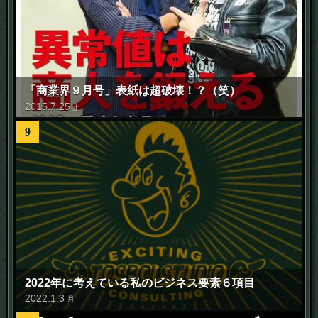
「商業界９月号」表紙は超破壊！？（笑）
2015
.
7
.
25
土
9
2022年に考えている私のビジネス要素６項目
2022
.
1
.
3
月