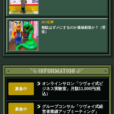
次の記事
無駄はダメにするのか価値創造か？（苦
笑）
オンラインサロン「ツヴォイ式ビ
ジネス実験室」月額11,000円(税
募集中
込）
グループコンサル「ツヴォイ式経
募集中
営者業績アップミーティング」