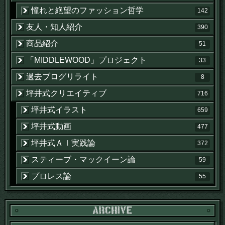
憧れと絶望のファッション哲学
142
友人・知人紹介
390
商品紹介
51
「MIDDLEWOOD」プロジェクト
33
過去ブログリライト
8
坪井式クリエイティブ
716
坪井式イラスト
659
坪井式動画
477
坪井式ＡＩ実践論
372
スティーブ・マックイーン論
59
プロレス論
55