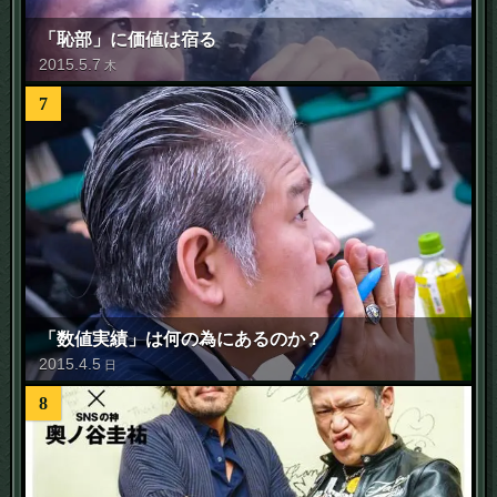
「恥部」に価値は宿る
2015
.
5
.
7
木
7
「数値実績」は何の為にあるのか？
2015
.
4
.
5
日
8