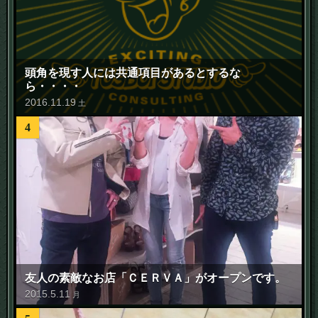
頭角を現す人には共通項目があるとするな
ら・・・・
2016
.
11
.
19
土
4
友人の素敵なお店「ＣＥＲＶＡ」がオープンです。
2015
.
5
.
11
月