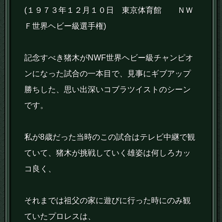
(１９７３年１２月１０日 東京体育館 ＮＷ
Ｆ世界ヘビー級選手権)
記念すべき猪木がNWF世界ヘビー級チャンピオ
ンになった試合の一本目で、見事にギブアップ
勝ちした、思い出深いコブラツイストのシーン
です。
私が8歳だった当時のこの試合はテレビ中継で観
ていて、猪木が挑戦していく雄姿は何しろカッ
コ良く、
それまでは祖父の家に遊びに行った時にのみ観
ていたプロレスは、