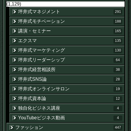
(1,129)
坪井式マネジメント
291
坪井式モチベーション
188
講演・セミナー
165
エクスマ
135
坪井式マーケティング
130
坪井式リーダーシップ
64
坪井式経営相談所
38
坪井式SNS論
28
坪井式オンラインサロン
19
坪井式資本論
12
独自化ビジネス講座
4
YouTubeビジネス動画
4
ファッション
447