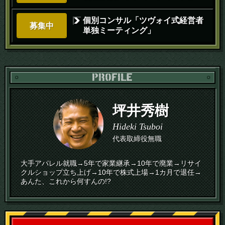
個別コンサル「ツヴォイ式経営者
募集中
単独ミーティング」
PR
坪井秀樹
Hideki Tsuboi
代表取締役無職
大手アパレル就職→5年で家業継承→10年で廃業→リサイ
クルショップ立ち上げ→10年で株式上場→1カ月で退任→
あんた、これから何すんの!?