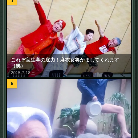
5
これぞ宝生亭の底力！麻衣女将かましてくれます
（笑）
2015
.
7
.
18
土
6