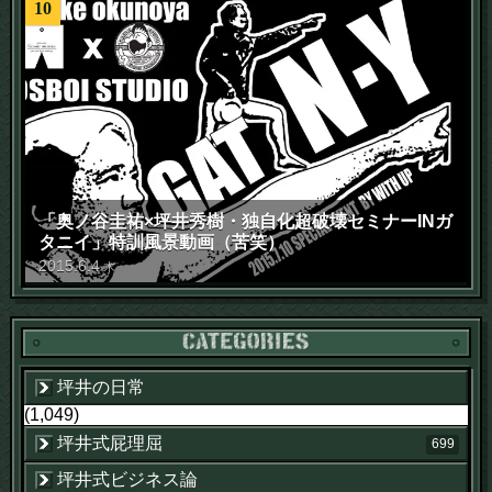
10
「奥ノ谷圭祐×坪井秀樹・独自化超破壊セミナーINガ
タニイ」特訓風景動画（苦笑）
2015
.
6
.
4
木
坪井の日常
(1,049)
坪井式屁理屈
699
坪井式ビジネス論