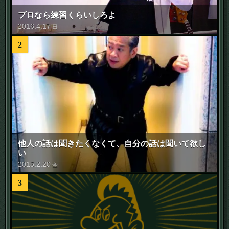
プロなら練習くらいしろよ
2016
.
4
.
17
日
2
他人の話は聞きたくなくて、自分の話は聞いて欲し
い
2015
.
2
.
20
金
3