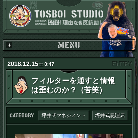
2018
.
12
.
15
0:47
土
フィルターを通すと情報
は歪むのか？（苦笑）
カテゴリー：
坪井式マネジメント
坪井式屁理屈