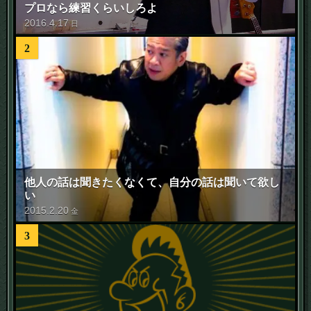
プロなら練習くらいしろよ
2016
.
4
.
17
日
2
他人の話は聞きたくなくて、自分の話は聞いて欲し
い
2015
.
2
.
20
金
3