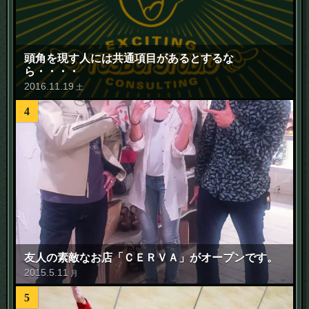
頭角を現す人には共通項目があるとするな
ら・・・・
2016
.
11
.
19
土
4
友人の素敵なお店「ＣＥＲＶＡ」がオープンです。
2015
.
5
.
11
月
5