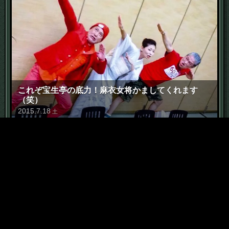
これぞ宝生亭の底力！麻衣女将かましてくれます
（笑）
2015
.
7
.
18
土
6