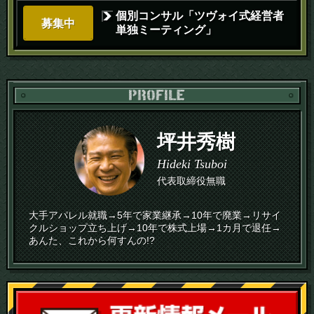
個別コンサル「ツヴォイ式経営者
募集中
単独ミーティング」
PR
坪井秀樹
Hideki Tsuboi
代表取締役無職
大手アパレル就職→5年で家業継承→10年で廃業→リサイ
クルショップ立ち上げ→10年で株式上場→1カ月で退任→
あんた、これから何すんの!?