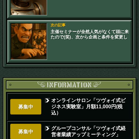
次の記事
主催セミナーが全然人気がなくて頭に来
たので(笑)、次から企画と条件を変更し
てやります(笑)。
オンラインサロン「ツヴォイ式ビ
ジネス実験室」月額11,000円(税
募集中
込）
グループコンサル「ツヴォイ式経
募集中
営者業績アップミーティング」