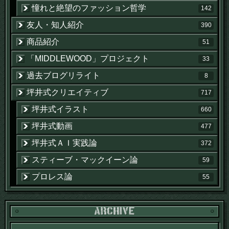
憧れと絶望のファッション哲学
142
友人・知人紹介
390
商品紹介
51
「MIDDLEWOOD」プロジェクト
33
過去ブログリライト
8
坪井式クリエイティブ
717
坪井式イラスト
660
坪井式動画
477
坪井式ＡＩ実践論
372
スティーブ・マックイーン論
59
プロレス論
55