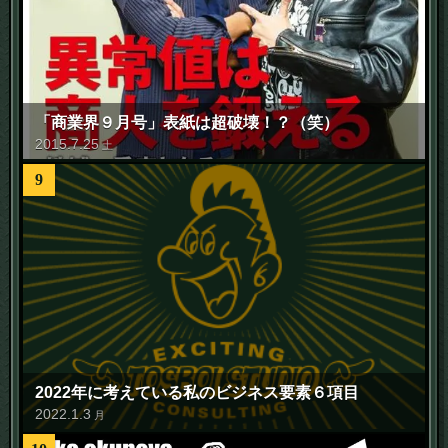
「商業界９月号」表紙は超破壊！？（笑）
2015
.
7
.
25
土
9
2022年に考えている私のビジネス要素６項目
2022
.
1
.
3
月