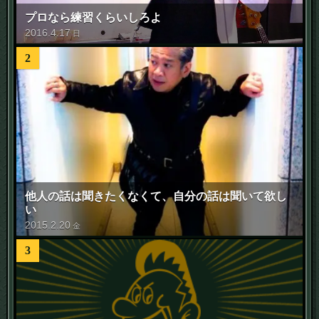
プロなら練習くらいしろよ
2016
.
4
.
17
日
2
他人の話は聞きたくなくて、自分の話は聞いて欲し
い
2015
.
2
.
20
金
3