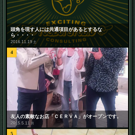
頭角を現す人には共通項目があるとするな
ら・・・・
2016
.
11
.
19
土
4
友人の素敵なお店「ＣＥＲＶＡ」がオープンです。
2015
.
5
.
11
月
5