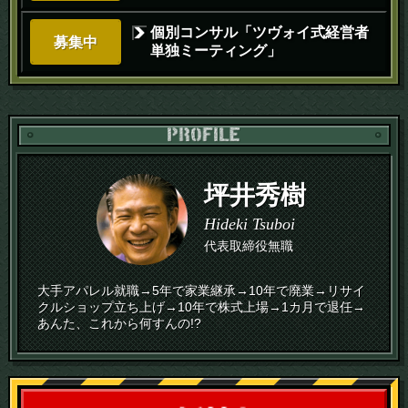
個別コンサル「ツヴォイ式経営者
募集中
単独ミーティング」
PR
坪井秀樹
Hideki Tsuboi
代表取締役無職
大手アパレル就職→5年で家業継承→10年で廃業→リサイ
クルショップ立ち上げ→10年で株式上場→1カ月で退任→
あんた、これから何すんの!?