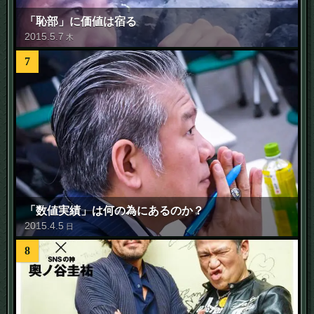
「恥部」に価値は宿る
2015
.
5
.
7
木
7
「数値実績」は何の為にあるのか？
2015
.
4
.
5
日
8