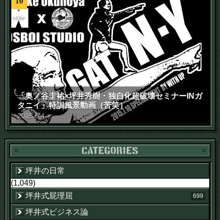
10
「奥ノ谷圭祐×坪井秀樹・独自化超破壊セミナーINガ
タニイ」特訓風景動画（苦笑）
2015
.
6
.
4
木
坪井の日常
(1,049)
坪井式屁理屈
699
坪井式ビジネス論