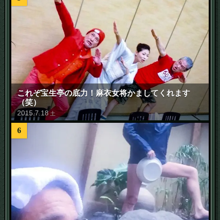
これぞ宝生亭の底力！麻衣女将かましてくれます
（笑）
2015
.
7
.
18
土
6