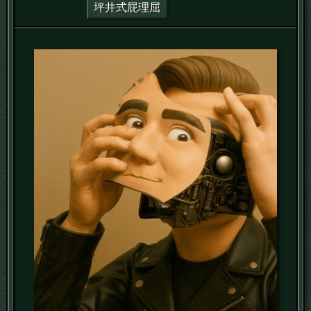
坪井式屁理屈