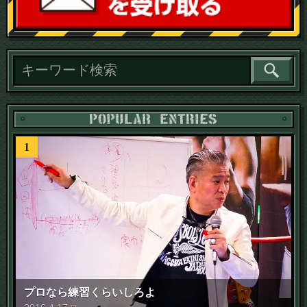
読
1
プロなら練習くらいしろよ