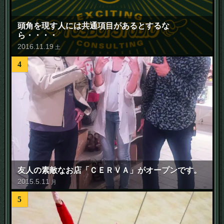
頭角を現す人には共通項目があるとするな
ら・・・・
2016
.
11
.
19
土
4
友人の素敵なお店「ＣＥＲＶＡ」がオープンです。
2015
.
5
.
11
月
5