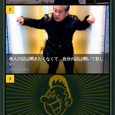
2016
.
4
.
17
日
2
他人の話は聞きたくなくて、自分の話は聞いて欲し
い
2015
.
2
.
20
金
3