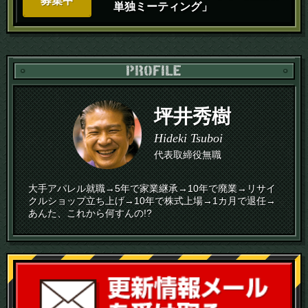
募集中
単独ミーティング」
PR
坪井秀樹
Hideki Tsuboi
代表取締役無職
大手アパレル就職→5年で家業継承→10年で廃業→リサイ
クルショップ立ち上げ→10年で株式上場→1カ月で退任→
あんた、これから何すんの!?