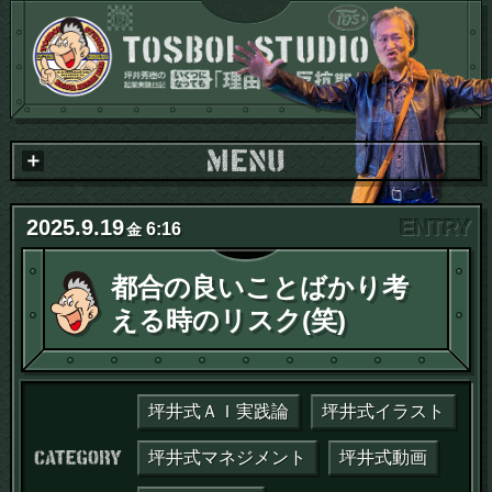
2025
.
9
.
19
6:16
金
都合の良いことばかり考
える時のリスク(笑)
坪井式ＡＩ実践論
坪井式イラスト
カテゴリー：
坪井式マネジメント
坪井式動画