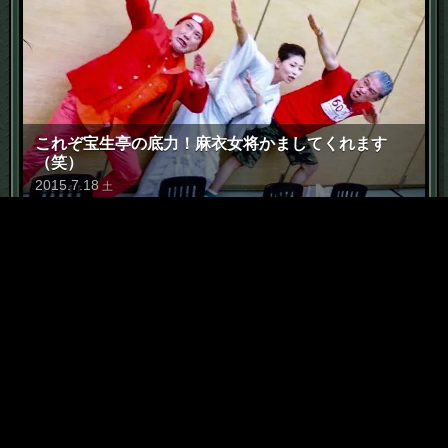
これぞ宝生亭の底力！麻衣女将かましてくれます
（笑）
2015
.
7
.
18
土
6
「恥部」に価値は宿る