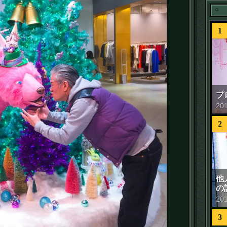
1
プ
20
2
他
の
20
3