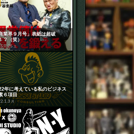
商業界９月号」表紙は超破
！？（笑）
15
.
7
.
25
土
022年に考えている私のビジネス
素６項目
22
.
1
.
3
月