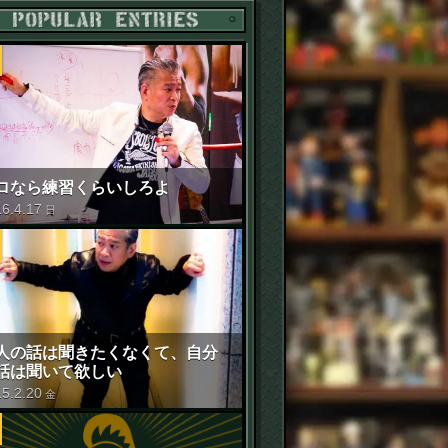
POPULAR ENTRIES
ロなら練習くらいしろよ
16
.
4
.
17
日
人の話は聞きたくなくて、自分
話は聞いて欲しい
15
.
2
.
20
金