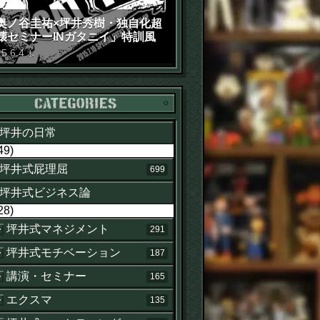
奥ノ谷圭祐×坪井秀樹・独自化超
壊セミナーINガタニイ」特訓風
動画（苦笑）
15
.
6
.
4
木
カテゴリー
坪井の日常
49)
坪井式屁理屈
699
坪井式ビジネス論
28)
坪井式マネジメント
291
坪井式モチベーション
187
講演・セミナー
165
エクスマ
135