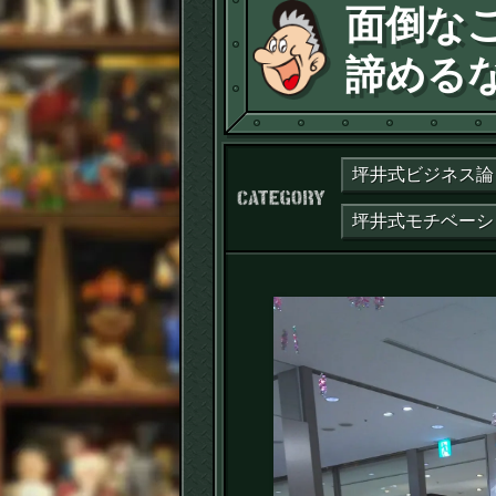
面倒な
諦める
坪井式ビジネス論
カテゴリー：
坪井式モチベーシ