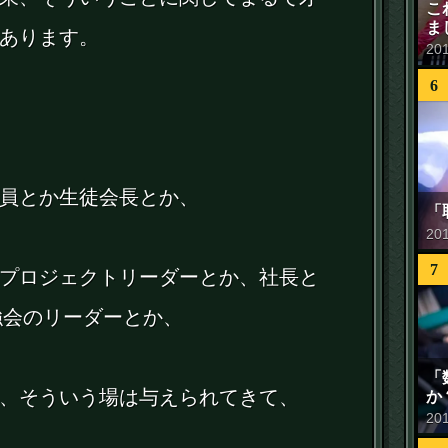
こ
ま
あります。
20
6
員とか生徒会長とか、
「
20
7
プロジェクトリーダーとか、社長と
強会のリーダーとか、
「
、そういう場は与えられてきて、
か
20