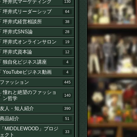
坪井式マーケティング
130
坪井式リーダーシップ
64
坪井式経営相談所
38
坪井式SNS論
28
坪井式オンラインサロン
19
坪井式資本論
12
独自化ビジネス講座
4
YouTubeビジネス動画
4
ファッション
445
憧れと絶望のファッショ
140
ン哲学
友人・知人紹介
390
商品紹介
51
「MIDDLEWOOD」プロジ
33
ェクト