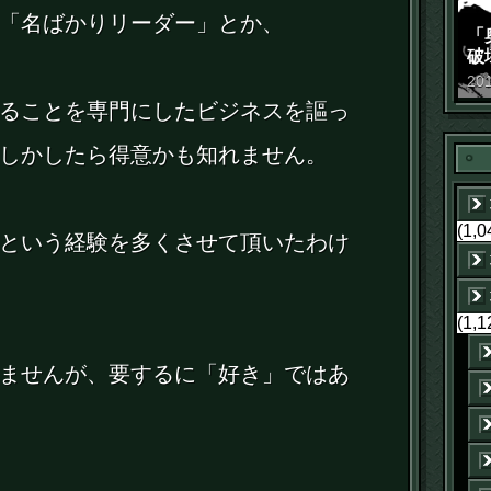
「名ばかりリーダー」とか、
「
破
景
20
ることを専門にしたビジネスを謳っ
しかしたら得意かも知れません。
(1,0
という経験を多くさせて頂いたわけ
(1,1
ませんが、要するに「好き」ではあ