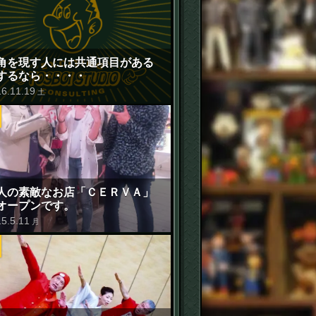
角を現す人には共通項目がある
するなら・・・・
16
.
11
.
19
土
人の素敵なお店「ＣＥＲＶＡ」
オープンです。
15
.
5
.
11
月