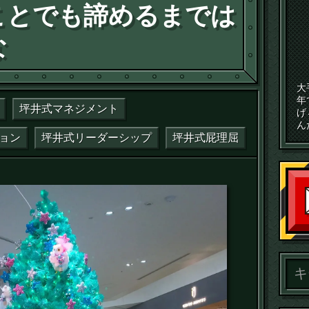
ことでも諦めるまでは
な
大
年
坪井式マネジメント
げ
ん
ョン
坪井式リーダーシップ
坪井式屁理屈