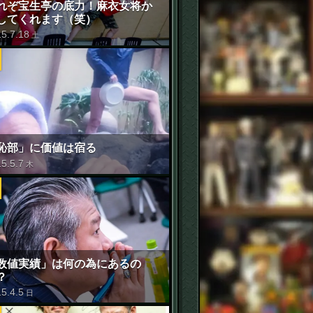
れぞ宝生亭の底力！麻衣女将か
してくれます（笑）
15
.
7
.
18
土
恥部」に価値は宿る
15
.
5
.
7
木
数値実績」は何の為にあるの
？
15
.
4
.
5
日