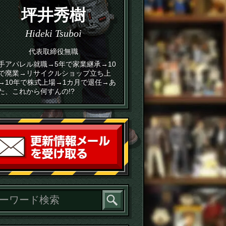
坪井秀樹
Hideki Tsuboi
代表取締役無職
手アパレル就職→5年で家業継承→10
で廃業→リサイクルショップ立ち上
→10年で株式上場→1カ月で退任→あ
た、これから何すんの!?
読者登録