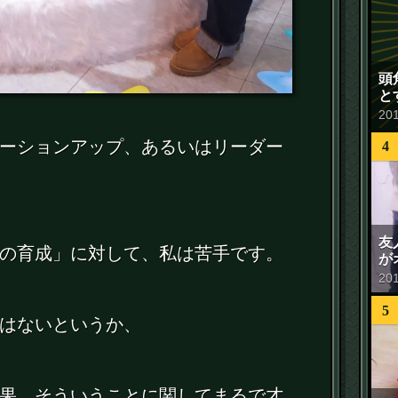
頭
と
20
ーションアップ、あるいはリーダー
4
友
の育成」に対して、私は苦手です。
が
20
5
はないというか、
果、そういうことに関してまるで才