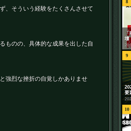
8
ず、そういう経験をたくさんさせて
「
壊
るものの、具体的な成果を出した自
20
9
と強烈な挫折の自覚しかありませ
2
要
20
10