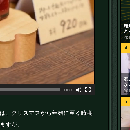
頭
と
20
4
友
が
00:17
20
5
は、クリスマスから年始に至る時期
ますが、