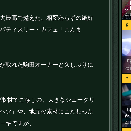
こ
ま
20
去最高で越えた、相変わらずの絶好
6
パティスリー・カフェ「こんま
「
が取れた駒田オーナーと久しぶりに
20
7
V取材でご存じの、大きなシュークリ
「
ベツ」や、地元の素材にこだわった
か
20
ーキですが、