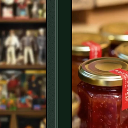
ー
ヤ
ー