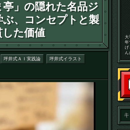
ま亭」の隠れた名品ジ
学ぶ、コンセプトと製
貫した価値
大
年
げ
ん
坪井式ＡＩ実践論
坪井式イラスト