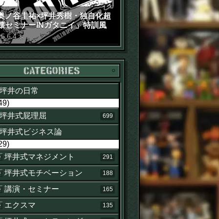
奥ノ谷圭祐×坪井秀樹・独自化超
壊セミナーINガタニイ」特訓風
動画（苦笑）
15
.
6
.
4
木
カテゴリー
坪井の日常
49)
坪井式屁理屈
699
坪井式ビジネス論
29)
坪井式マネジメント
291
坪井式モチベーション
188
講演・セミナー
165
エクスマ
135