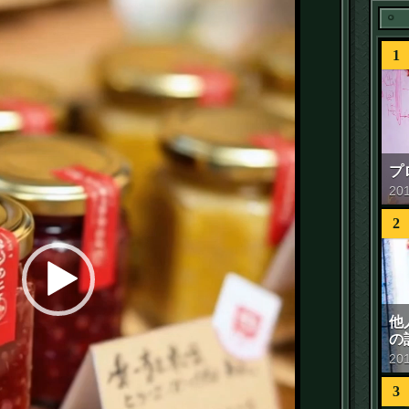
1
プ
20
2
他
の
20
3