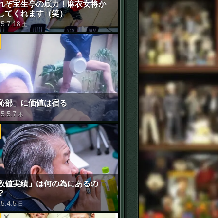
れぞ宝生亭の底力！麻衣女将か
してくれます（笑）
15
.
7
.
18
土
恥部」に価値は宿る
15
.
5
.
7
木
数値実績」は何の為にあるの
？
15
.
4
.
5
日