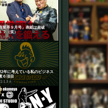
商業界９月号」表紙は超破
！？（笑）
15
.
7
.
25
土
022年に考えている私のビジネス
素６項目
22
.
1
.
3
月