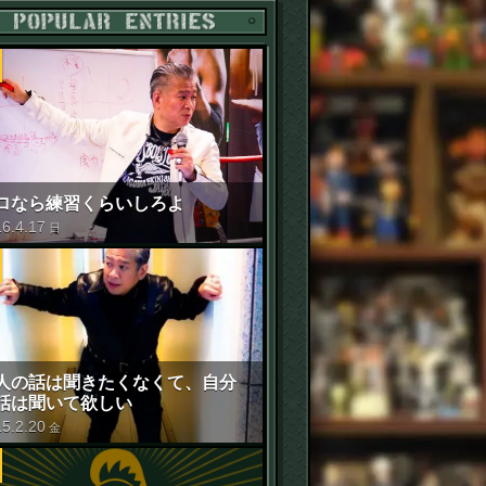
POPULAR ENTRIES
ロなら練習くらいしろよ
16
.
4
.
17
日
人の話は聞きたくなくて、自分
話は聞いて欲しい
15
.
2
.
20
金