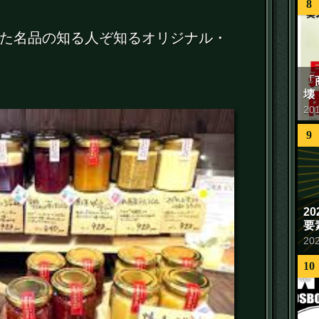
8
た名品の知る人ぞ知るオリジナル・
「
壊
20
9
2
要
20
10