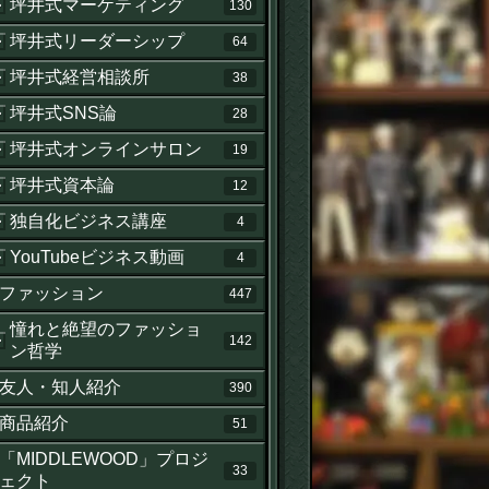
坪井式マーケティング
130
坪井式リーダーシップ
64
坪井式経営相談所
38
坪井式SNS論
28
坪井式オンラインサロン
19
坪井式資本論
12
独自化ビジネス講座
4
YouTubeビジネス動画
4
ファッション
447
憧れと絶望のファッショ
142
ン哲学
友人・知人紹介
390
商品紹介
51
「MIDDLEWOOD」プロジ
33
ェクト