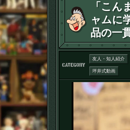
「こん
ャムに
品の一
友人・知人紹介
カテゴリー：
坪井式動画
動
画
プ
レ