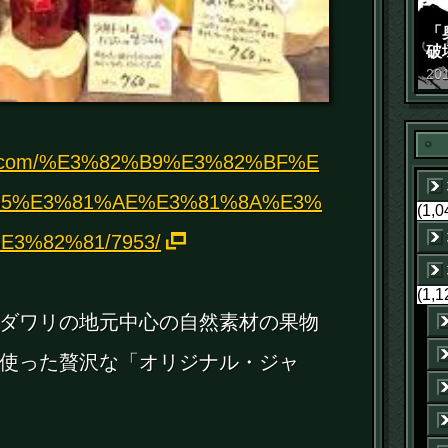
「
破
景
20
tei.com/%E3%82%B9%E3%82%BF%E
95%E3%81%AE%E3%81%8A%E3%
(1,0
3%82%81/7953/
(1,1
ダワリの地元中心の自然素材の果物
使った贅沢な「オリジナル・ジャ