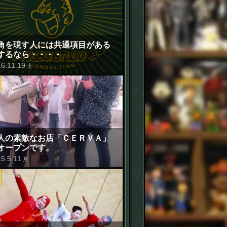
角を現す人には共通項目がある
するなら・・・・
16
.
11
.
19
土
人の素敵なお店「ＣＥＲＶＡ」
オープンです。
15
.
5
.
11
月