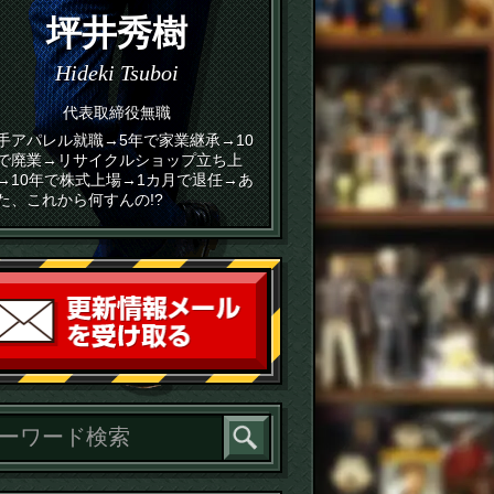
坪井秀樹
Hideki Tsuboi
代表取締役無職
手アパレル就職→5年で家業継承→10
で廃業→リサイクルショップ立ち上
→10年で株式上場→1カ月で退任→あ
た、これから何すんの!?
読者登録