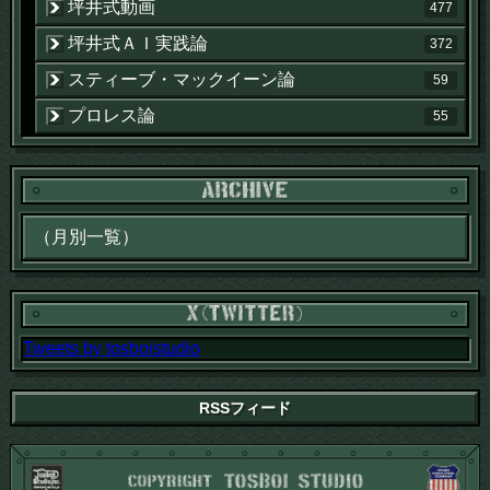
坪井式動画
477
坪井式ＡＩ実践論
372
スティーブ・マックイーン論
59
プロレス論
55
Tweets by tosboistudio
RSSフィード
CO