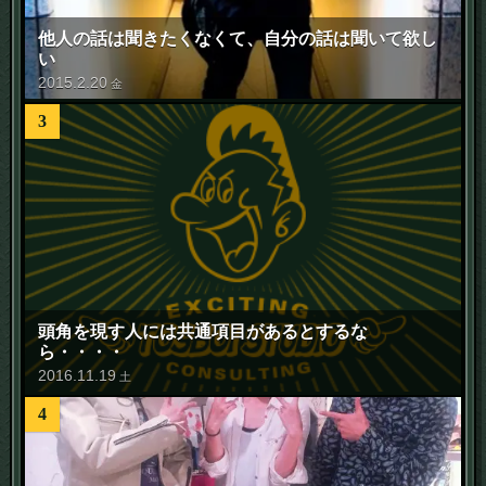
他人の話は聞きたくなくて、自分の話は聞いて欲し
い
2015
.
2
.
20
金
3
頭角を現す人には共通項目があるとするな
ら・・・・
2016
.
11
.
19
土
4