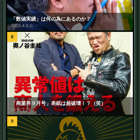
「数値実績」は何の為にあるのか？
2015
.
4
.
5
日
8
「商業界９月号」表紙は超破壊！？（笑）
2015
.
7
.
25
土
9