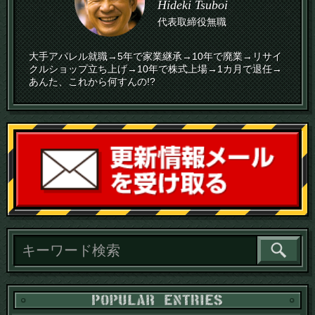
Hideki Tsuboi
代表取締役無職
大手アパレル就職→5年で家業継承→10年で廃業→リサイ
クルショップ立ち上げ→10年で株式上場→1カ月で退任→
あんた、これから何すんの!?
読