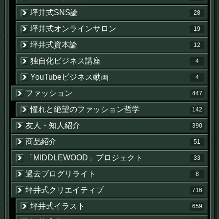
坪井式SNS論
28
坪井式オンラインサロン
19
坪井式資本論
12
独自化ビジネス講座
4
YouTubeビジネス動画
4
ファッション
447
憧れと絶望のファッション哲学
142
友人・知人紹介
390
商品紹介
51
「MIDDLEWOOD」プロジェクト
33
過去ブログリライト
8
坪井式クリエイティブ
716
坪井式イラスト
659