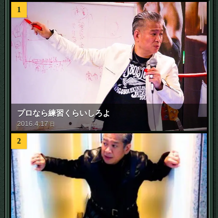
1
プロなら練習くらいしろよ
2016
.
4
.
17
日
2