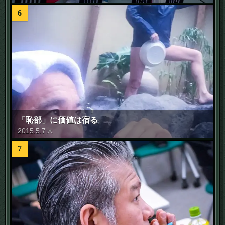
6
「恥部」に価値は宿る
2015
.
5
.
7
木
7