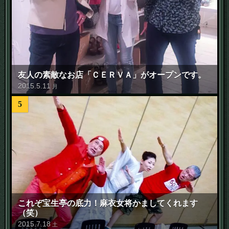
友人の素敵なお店「ＣＥＲＶＡ」がオープンです。
2015
.
5
.
11
月
5
これぞ宝生亭の底力！麻衣女将かましてくれます
（笑）
2015
.
7
.
18
土