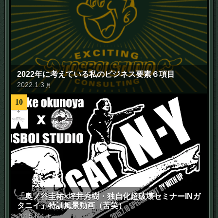
2022年に考えている私のビジネス要素６項目
2022
.
1
.
3
月
10
「奥ノ谷圭祐×坪井秀樹・独自化超破壊セミナーINガ
タニイ」特訓風景動画（苦笑）
2015
.
6
.
4
木