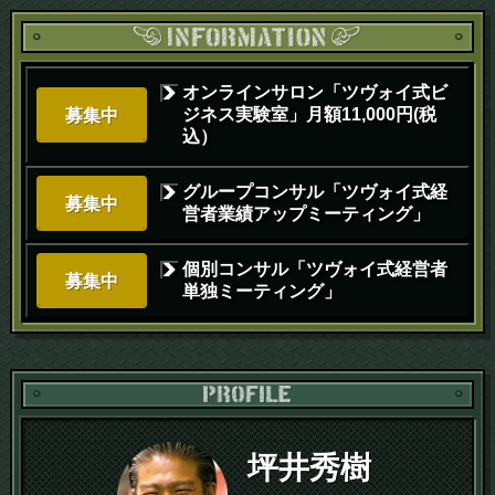
オンラインサロン「ツヴォイ式ビ
ジネス実験室」月額11,000円(税
募集中
込）
グループコンサル「ツヴォイ式経
募集中
営者業績アップミーティング」
個別コンサル「ツヴォイ式経営者
募集中
単独ミーティング」
PR
坪井秀樹