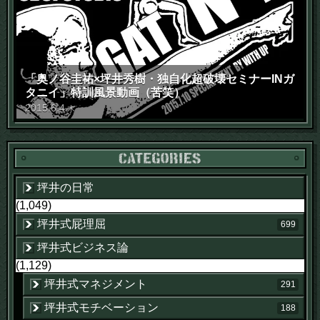
「奥ノ谷圭祐×坪井秀樹・独自化超破壊セミナーINガ
タニイ」特訓風景動画（苦笑）
2015
.
6
.
4
木
坪井の日常
(1,049)
坪井式屁理屈
699
坪井式ビジネス論
(1,129)
坪井式マネジメント
291
坪井式モチベーション
188