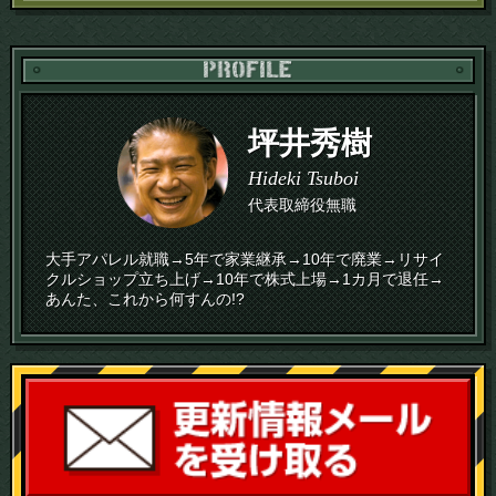
PR
坪井秀樹
Hideki Tsuboi
代表取締役無職
大手アパレル就職→5年で家業継承→10年で廃業→リサイ
クルショップ立ち上げ→10年で株式上場→1カ月で退任→
あんた、これから何すんの!?