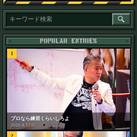
読
1
プロなら練習くらいしろよ
2016
.
4
.
17
日
2