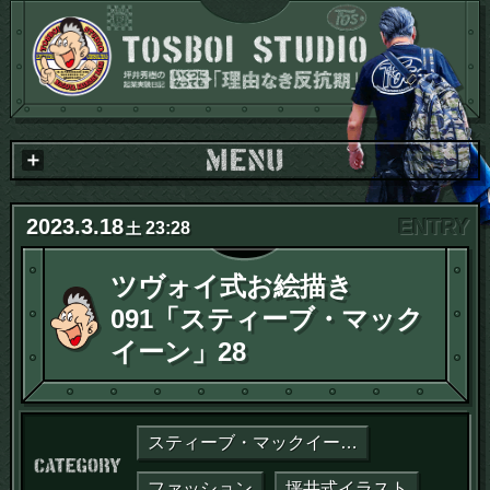
2023
.
3
.
18
23:28
土
ツヴォイ式お絵描き
091「スティーブ・マック
イーン」28
スティーブ・マックイーン論
カテゴリー：
ファッション
坪井式イラスト