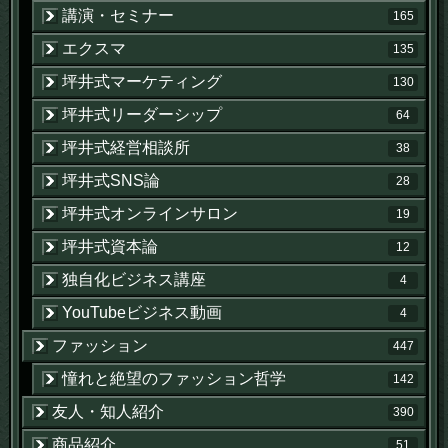
講演・セミナー
165
エクスマ
135
坪井式マーケティング
130
坪井式リーダーシップ
64
坪井式経営相談所
38
坪井式SNS論
28
坪井式オンラインサロン
19
坪井式資本論
12
独自化ビジネス講座
4
YouTubeビジネス動画
4
ファッション
447
憧れと絶望のファッション哲学
142
友人・知人紹介
390
商品紹介
51