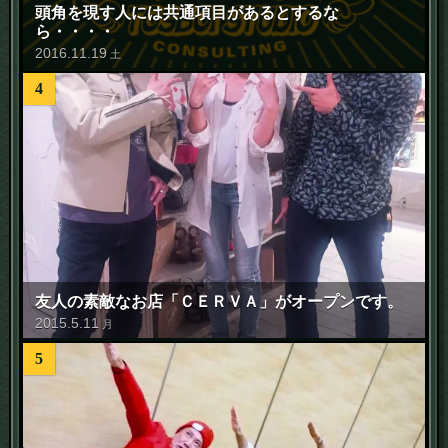
頭角を現す人には共通項目があるとするな
ら・・・・
2016
.
11
.
19
土
4
友人の素敵なお店「ＣＥＲＶＡ」がオープンです。
2015
.
5
.
11
月
5