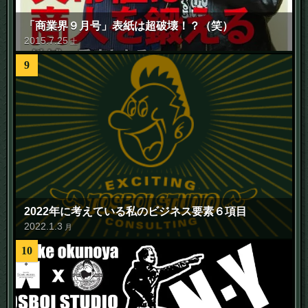
「商業界９月号」表紙は超破壊！？（笑）
2015
.
7
.
25
土
9
2022年に考えている私のビジネス要素６項目
2022
.
1
.
3
月
10