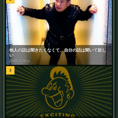
他人の話は聞きたくなくて、自分の話は聞いて欲し
い
2015
.
2
.
20
金
3