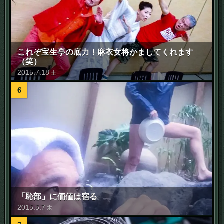
これぞ宝生亭の底力！麻衣女将かましてくれます
（笑）
2015
.
7
.
18
土
6
「恥部」に価値は宿る
2015
.
5
.
7
木