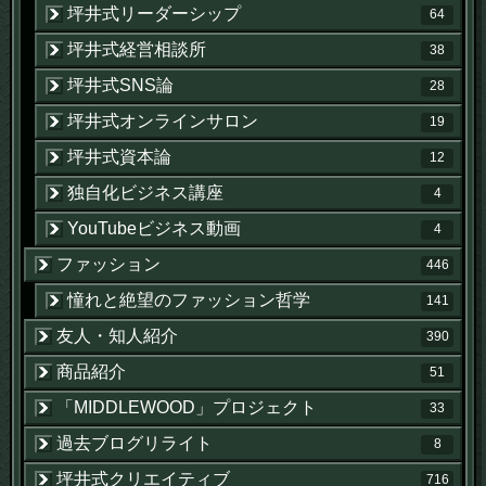
坪井式リーダーシップ
64
坪井式経営相談所
38
坪井式SNS論
28
坪井式オンラインサロン
19
坪井式資本論
12
独自化ビジネス講座
4
YouTubeビジネス動画
4
ファッション
446
憧れと絶望のファッション哲学
141
友人・知人紹介
390
商品紹介
51
「MIDDLEWOOD」プロジェクト
33
過去ブログリライト
8
坪井式クリエイティブ
716