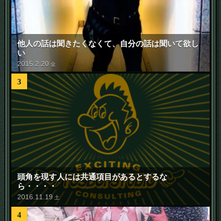
他人の話は聞きたくなくて、自分の話は聞いて欲し
い
2015
.
2
.
20
金
3
頭角を現す人には共通項目があるとするな
ら・・・・
2016
.
11
.
19
土
4