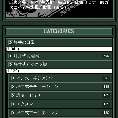
「奥ノ谷圭祐×坪井秀樹・独自化超破壊セミナーINガ
タニイ」特訓風景動画（苦笑）
2015
.
6
.
4
木
坪井の日常
(1,049)
坪井式屁理屈
699
坪井式ビジネス論
(1,129)
坪井式マネジメント
291
坪井式モチベーション
188
講演・セミナー
165
エクスマ
135
坪井式マーケティング
130