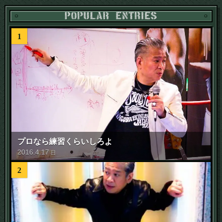
1
プロなら練習くらいしろよ
2016
.
4
.
17
日
2