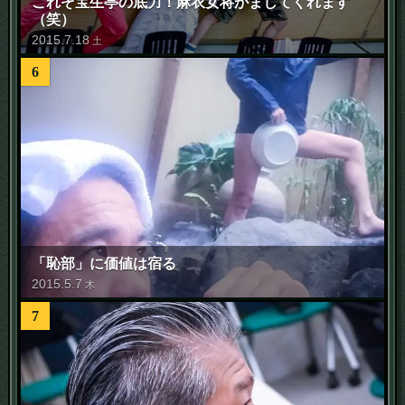
これぞ宝生亭の底力！麻衣女将かましてくれます
（笑）
2015
.
7
.
18
土
6
「恥部」に価値は宿る
2015
.
5
.
7
木
7