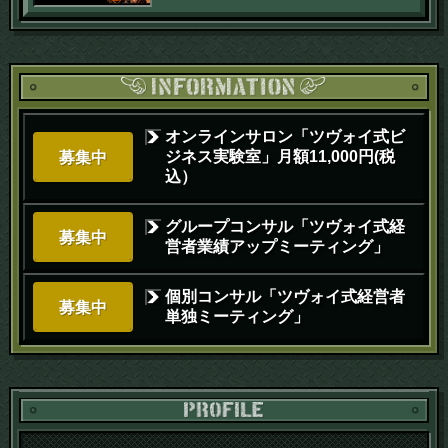
オンラインサロン「ツヴォイ式ビ
ジネス実験室」月額11,000円(税
募集中
込）
グループコンサル「ツヴォイ式経
募集中
営者業績アップミーティング」
個別コンサル「ツヴォイ式経営者
募集中
単独ミーティング」
PR