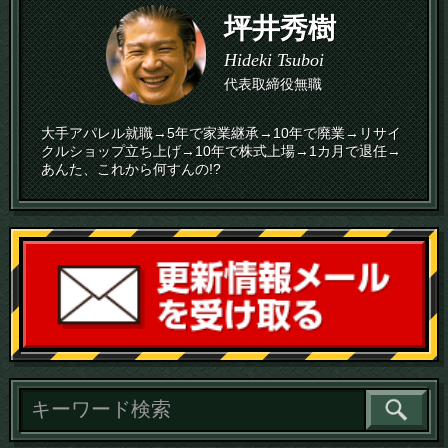
坪井秀樹
Hideki Tsuboi
代表取締役無職
大手アパレル就職→5年で家業継承→10年で廃業→リサイ
クルショップ立ち上げ→10年で株式上場→1カ月で退任→
あんた、これから何すんの!?
読