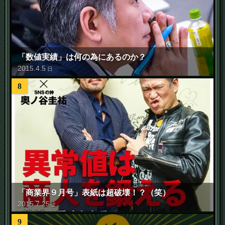
「数値実績」は何の為にあるのか？
2015
.
4
.
5
日
8
「商業界９月号」表紙は超破壊！？（笑）
2015
.
7
.
25
土
9