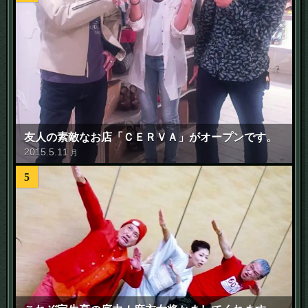
友人の素敵なお店「ＣＥＲＶＡ」がオープンです。
2015
.
5
.
11
月
5