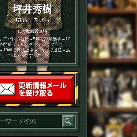
坪井秀樹
Hideki Tsuboi
代表取締役無職
手アパレル就職→5年で家業継承→10
で廃業→リサイクルショップ立ち上
→10年で株式上場→1カ月で退任→あ
た、これから何すんの!?
読者登録