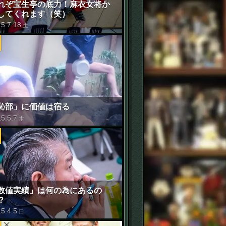
れぞ宝生亭の底力！麻衣女将か
してくれます（笑）
15
.
7
.
18
土
恥部」に価値は宿る
15
.
5
.
7
木
数値実績」は何の為にあるの
？
15
.
4
.
5
日