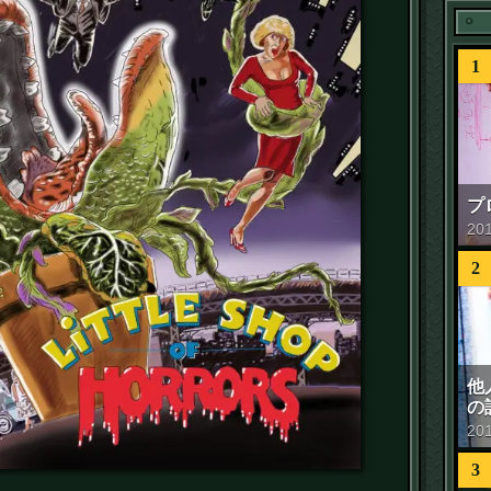
1
プ
20
2
他
の
20
3