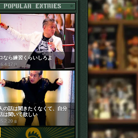
POPULAR ENTRIES
ロなら練習くらいしろよ
16
.
4
.
17
日
人の話は聞きたくなくて、自分
話は聞いて欲しい
15
.
2
.
20
金