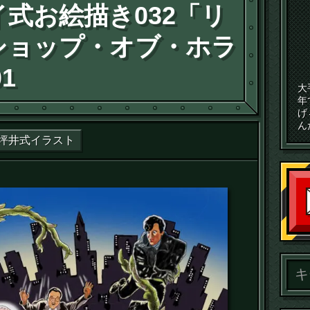
式お絵描き032「リ
ショップ・オブ・ホラ
1
大
年
げ
ん
坪井式イラスト