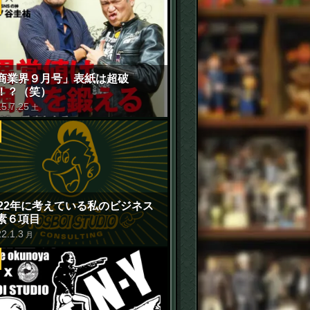
商業界９月号」表紙は超破
！？（笑）
15
.
7
.
25
土
022年に考えている私のビジネス
素６項目
22
.
1
.
3
月