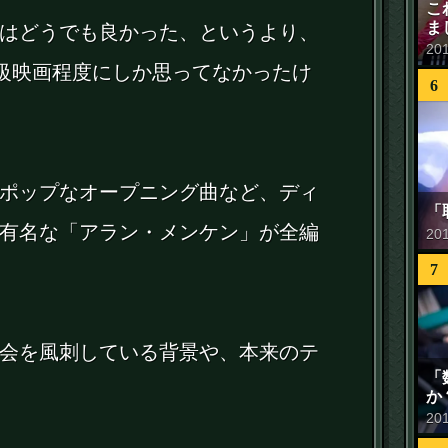
こ
ま
はどうでも良かった、というより、
20
級映画程度にしか思ってなかったけ
6
ポップなオープニング曲など、ディ
「
有名な「アラン・メンケン」が全編
20
7
会を風刺している背景や、本来のテ
「
か
20