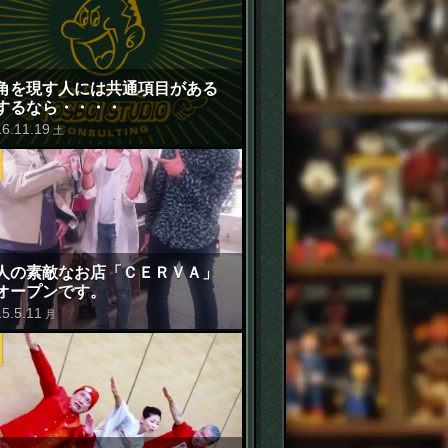
角を現す人には共通項目がある
するなら・・・・
16
.
11
.
19
土
人の素敵なお店「ＣＥＲＶＡ」
オープンです。
15
.
5
.
11
月