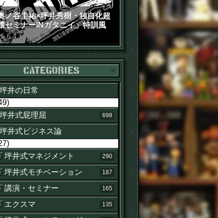
奥ノ谷圭祐×坪井秀樹・独自化超
壊セミナーINガタニイ」特訓風
動画（苦笑）
15
.
6
.
4
木
カテゴリー
坪井の日常
49)
坪井式屁理屈
698
坪井式ビジネス論
27)
坪井式マネジメント
290
坪井式モチベーション
187
講演・セミナー
165
エクスマ
135