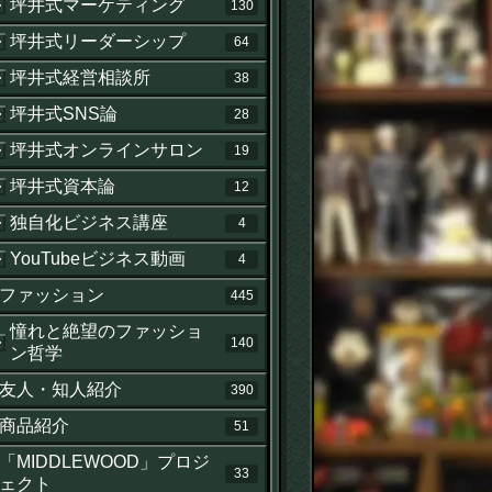
坪井式マーケティング
130
坪井式リーダーシップ
64
坪井式経営相談所
38
坪井式SNS論
28
坪井式オンラインサロン
19
坪井式資本論
12
独自化ビジネス講座
4
YouTubeビジネス動画
4
ファッション
445
憧れと絶望のファッショ
140
ン哲学
友人・知人紹介
390
商品紹介
51
「MIDDLEWOOD」プロジ
33
ェクト