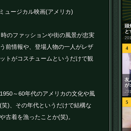
のミュージカル映画(アメリカ)
頭
と
、当時のファッションや街の風景が忠実
20
う前情報や、登場人物の一人がレザ
4
ットがコスチュームというだけで観
友
が
20
950～60年代のアメリカの文化や風
5
(笑)、その年代というだけで結構な
や古着を漁ったことか(笑)。