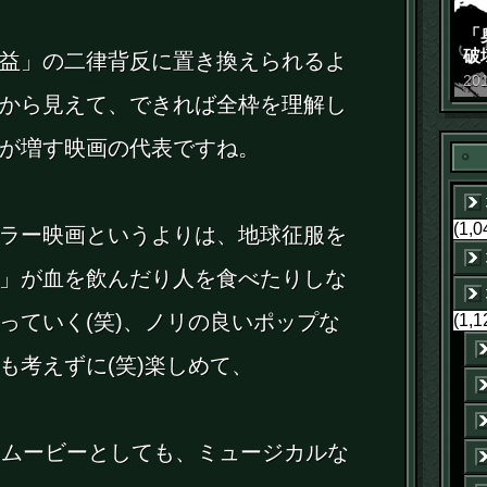
「
破
益」の二律背反に置き換えられるよ
景
20
から見えて、できれば全枠を理解し
が増す映画の代表ですね。
(1,0
ラー映画というよりは、地球征服を
」が血を飲んだり人を食べたりしな
っていく(笑)、ノリの良いポップな
(1,1
も考えずに(笑)楽しめて、
ンムービーとしても、ミュージカルな