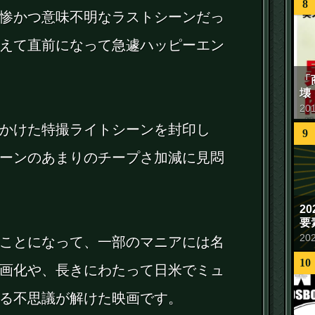
8
惨かつ意味不明なラストシーンだっ
えて直前になって急遽ハッピーエン
「
壊
20
かけた特撮ライトシーンを封印し
9
ーンのあまりのチープさ加減に見悶
2
要
20
ことになって、一部のマニアには名
10
画化や、長きにわたって日米でミュ
る不思議が解けた映画です。