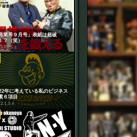
商業界９月号」表紙は超破
！？（笑）
15
.
7
.
25
土
022年に考えている私のビジネス
素６項目
22
.
1
.
3
月