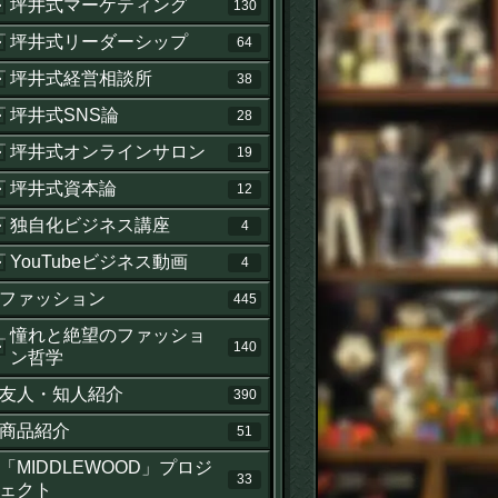
坪井式マーケティング
130
坪井式リーダーシップ
64
坪井式経営相談所
38
坪井式SNS論
28
坪井式オンラインサロン
19
坪井式資本論
12
独自化ビジネス講座
4
YouTubeビジネス動画
4
ファッション
445
憧れと絶望のファッショ
140
ン哲学
友人・知人紹介
390
商品紹介
51
「MIDDLEWOOD」プロジ
33
ェクト