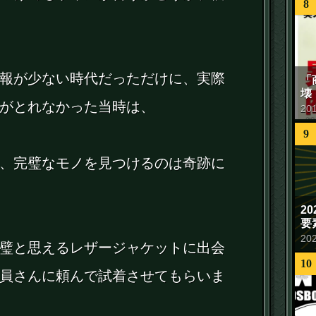
8
報が少ない時代だっただけに、実際
「
壊
がとれなかった当時は、
20
9
、完璧なモノを見つけるのは奇跡に
2
要
20
璧と思えるレザージャケットに出会
10
員さんに頼んで試着させてもらいま