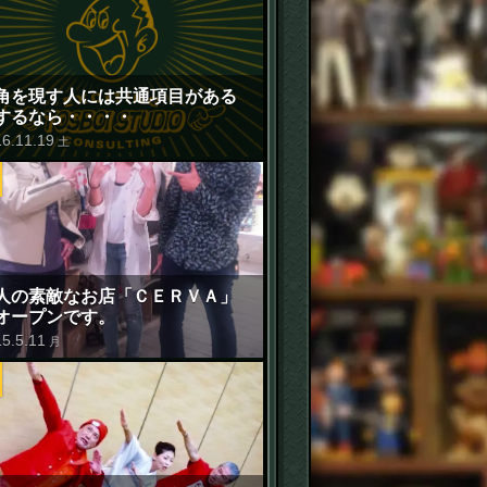
角を現す人には共通項目がある
するなら・・・・
16
.
11
.
19
土
人の素敵なお店「ＣＥＲＶＡ」
オープンです。
15
.
5
.
11
月