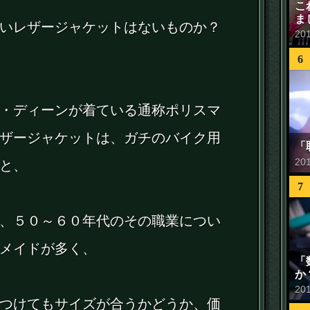
こ
ま
いレザージャケットはないものか？
20
6
・ディーンが着ている通称ポリスマ
ザージャケットは、ガチのバイク用
「
20
と、
7
、５０～６０年代のその職業につい
メイドが多く、
「
か
20
つけてもサイズが合うかどうか、価