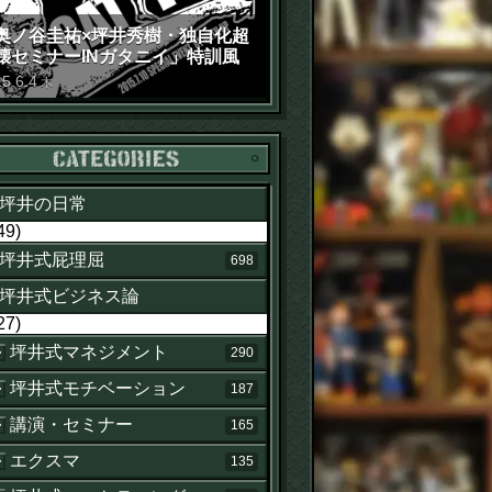
奥ノ谷圭祐×坪井秀樹・独自化超
壊セミナーINガタニイ」特訓風
動画（苦笑）
15
.
6
.
4
木
カテゴリー
坪井の日常
49)
坪井式屁理屈
698
坪井式ビジネス論
27)
坪井式マネジメント
290
坪井式モチベーション
187
講演・セミナー
165
エクスマ
135