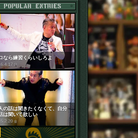
POPULAR ENTRIES
ロなら練習くらいしろよ
16
.
4
.
17
日
人の話は聞きたくなくて、自分
話は聞いて欲しい
15
.
2
.
20
金