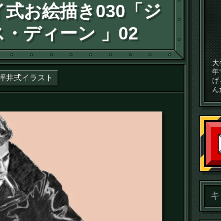
式お絵描き030「ジ
・ディーン 」02
大
年
坪井式イラスト
げ
ん