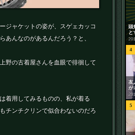
ージャケットの姿が、スゲェカッコ
頭
と
らあんなのがあるんだろう？と、
20
4
上野の古着屋さんを血眼で徘徊して
友
が
20
は着用してみるものの、私が着る
5
もチンチクリンで似合わないのだろ