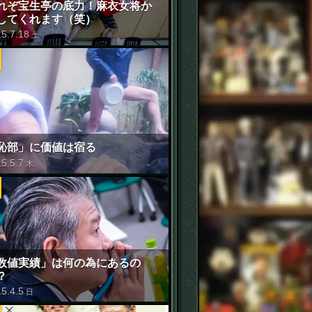
れぞ宝生亭の底力！麻衣女将か
してくれます（笑）
15
.
7
.
18
土
恥部」に価値は宿る
15
.
5
.
7
木
数値実績」は何の為にあるの
？
15
.
4
.
5
日