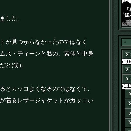
「
破
ました。
景
20
トが見つからなかったのではなく
ムス・ディーンと私の、素体と中身
(1,0
だと(笑)。
(1,1
るとカッコよくなるのではなくて、
が着るレザージャケットがカッコい