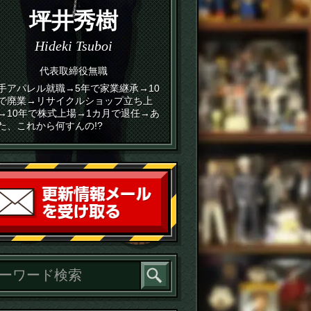
坪井秀樹
Hideki Tsuboi
代表取締役無職
手アパレル就職→5年で家業継承→10
で廃業→リサイクルショップ立ち上
→10年で株式上場→1カ月で退任→あ
た、これから何すんの!?
読者登録