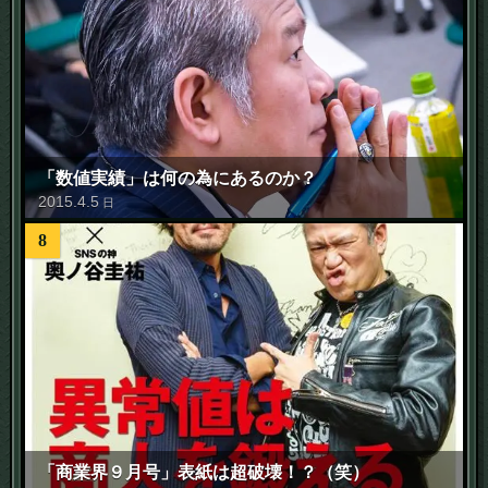
「数値実績」は何の為にあるのか？
2015
.
4
.
5
日
8
「商業界９月号」表紙は超破壊！？（笑）