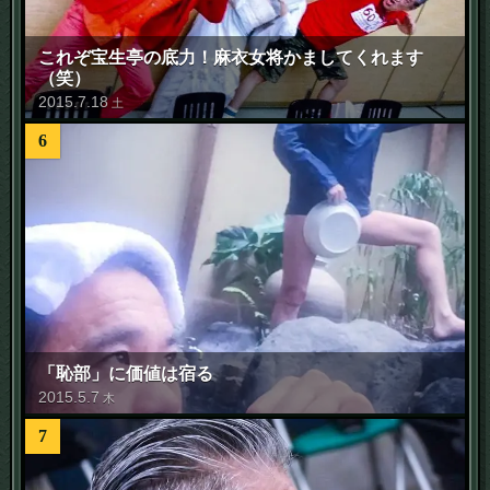
これぞ宝生亭の底力！麻衣女将かましてくれます
（笑）
2015
.
7
.
18
土
6
「恥部」に価値は宿る
2015
.
5
.
7
木
7