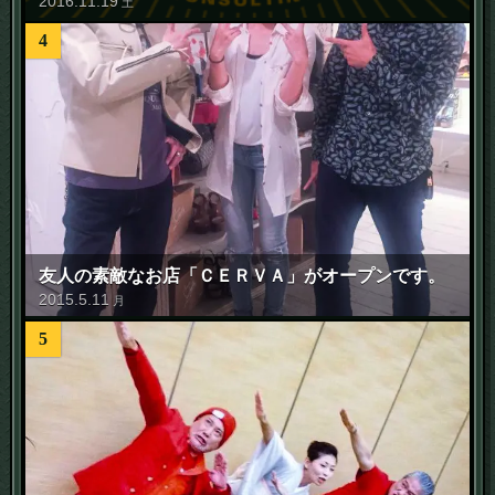
2016
.
11
.
19
土
4
友人の素敵なお店「ＣＥＲＶＡ」がオープンです。
2015
.
5
.
11
月
5