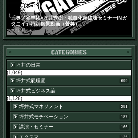
「奥ノ谷圭祐×坪井秀樹・独自化超破壊セミナーINガ
タニイ」特訓風景動画（苦笑）
2015
.
6
.
4
木
坪井の日常
(1,049)
坪井式屁理屈
699
坪井式ビジネス論
(1,128)
坪井式マネジメント
291
坪井式モチベーション
187
講演・セミナー
165
エクスマ
135