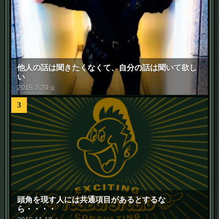
他人の話は聞きたくなくて、自分の話は聞いて欲し
い
2015
.
2
.
20
金
3
頭角を現す人には共通項目があるとするな
ら・・・・