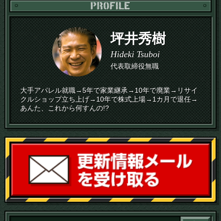
PR
坪井秀樹
Hideki Tsuboi
代表取締役無職
大手アパレル就職→5年で家業継承→10年で廃業→リサイ
クルショップ立ち上げ→10年で株式上場→1カ月で退任→
あんた、これから何すんの!?
読