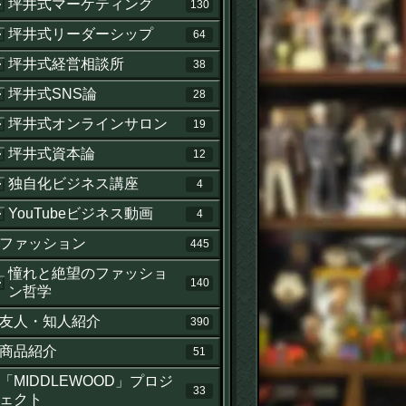
坪井式マーケティング
130
坪井式リーダーシップ
64
坪井式経営相談所
38
坪井式SNS論
28
坪井式オンラインサロン
19
坪井式資本論
12
独自化ビジネス講座
4
YouTubeビジネス動画
4
ファッション
445
憧れと絶望のファッショ
140
ン哲学
友人・知人紹介
390
商品紹介
51
「MIDDLEWOOD」プロジ
33
ェクト