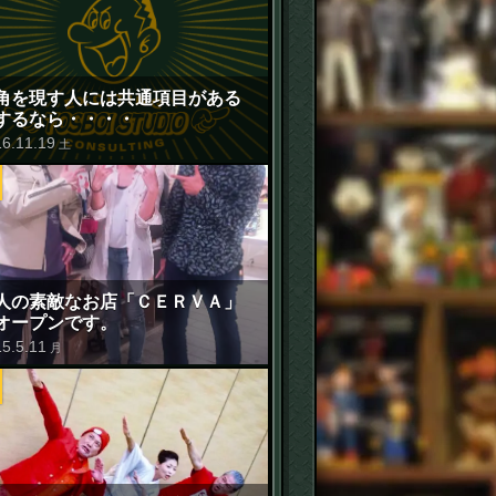
角を現す人には共通項目がある
するなら・・・・
16
.
11
.
19
土
人の素敵なお店「ＣＥＲＶＡ」
オープンです。
15
.
5
.
11
月