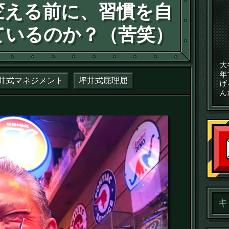
変える前に、習慣を自
ているのか？（苦笑）
大
年
井式マネジメント
坪井式屁理屈
げ
ん