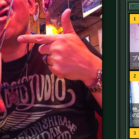
1
プ
20
2
他
の
20
3