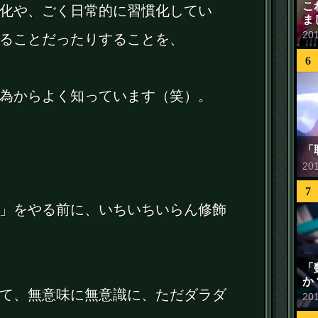
こ
化や、ごく日常的に習慣化してい
ま
20
ることだったりすることを、
6
為からよく知っています（笑）。
「
20
7
」をやる前に、いちいちいらん修飾
「
か
て、無意味に無意識に、ただダラダ
20