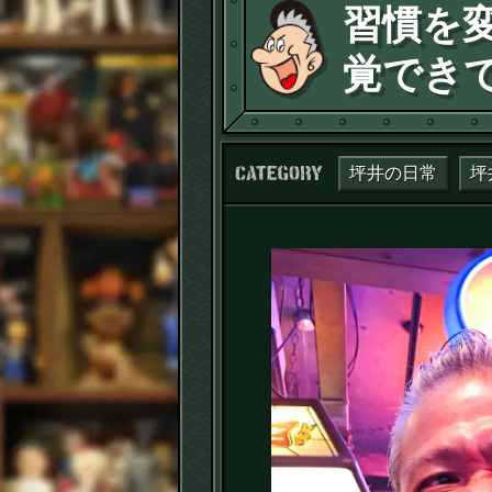
習慣を
覚でき
カテゴリー：
坪井の日常
坪