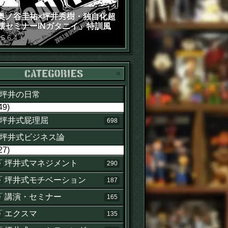
奥ノ谷圭祐×坪井秀樹・独自化超
壊セミナーINガタニイ」特訓風
動画（苦笑）
15
.
6
.
4
木
カテゴリー
坪井の日常
49)
坪井式屁理屈
698
坪井式ビジネス論
27)
坪井式マネジメント
290
坪井式モチベーション
187
講演・セミナー
165
エクスマ
135