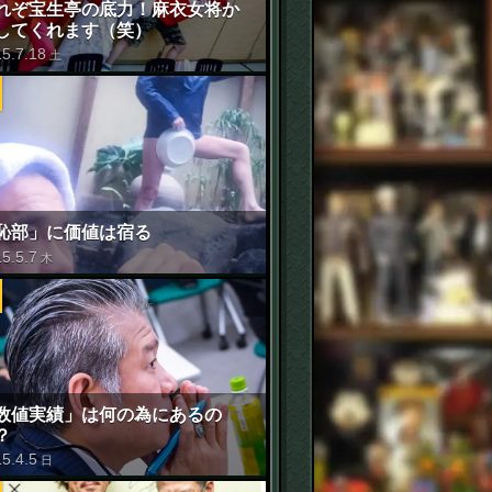
れぞ宝生亭の底力！麻衣女将か
してくれます（笑）
15
.
7
.
18
土
恥部」に価値は宿る
15
.
5
.
7
木
数値実績」は何の為にあるの
？
15
.
4
.
5
日