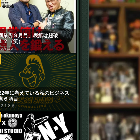
商業界９月号」表紙は超破
！？（笑）
15
.
7
.
25
土
022年に考えている私のビジネス
素６項目
22
.
1
.
3
月