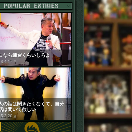
POPULAR ENTRIES
ロなら練習くらいしろよ
16
.
4
.
17
日
人の話は聞きたくなくて、自分
話は聞いて欲しい
15
.
2
.
20
金