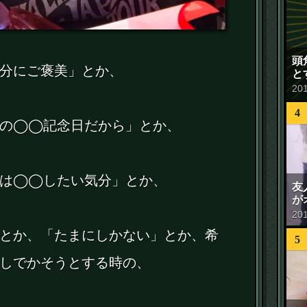
頭
分にご褒美」とか、
と
20
4
度の◯◯記念日だから」とか、
には◯◯したい気分」とか、
友
が
20
とか、「たまにしかない」とか、希
5
しでかそうとする時の、