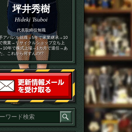
坪井秀樹
Hideki Tsuboi
代表取締役無職
手アパレル就職→5年で家業継承→10
で廃業→リサイクルショップ立ち上
→10年で株式上場→1カ月で退任→あ
た、これから何すんの!?
読者登録