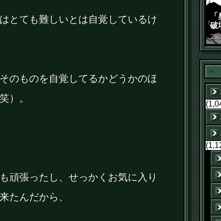
「
はとても難しいとは自覚しているけ
破
景
20
そのものを自覚してるかどうかのほ
笑）。
(1,0
(1,1
も頑張ったし、せっかくお気に入り
来たんだから、