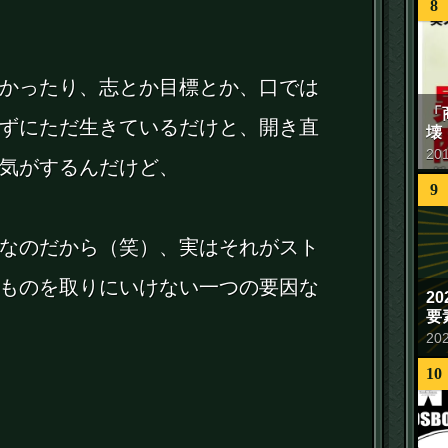
8
かったり、志とか目標とか、口では
「
ずにただ生きているだけと、開き直
壊
20
気がするんだけど、
9
なのだから（笑）、実はそれがスト
ものを取りにいけない一つの要因な
2
要
20
10