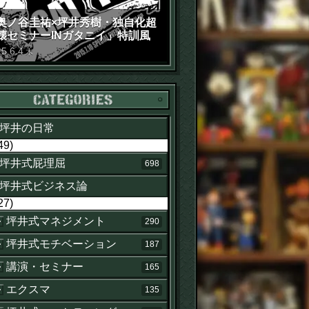
奥ノ谷圭祐×坪井秀樹・独自化超
壊セミナーINガタニイ」特訓風
動画（苦笑）
15
.
6
.
4
木
カテゴリー
坪井の日常
49)
坪井式屁理屈
698
坪井式ビジネス論
27)
坪井式マネジメント
290
坪井式モチベーション
187
講演・セミナー
165
エクスマ
135
せ