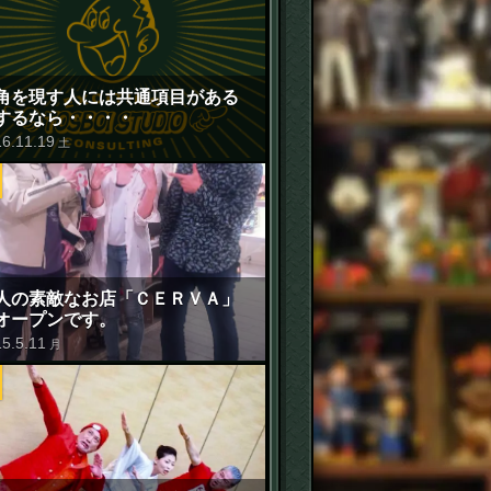
角を現す人には共通項目がある
するなら・・・・
16
.
11
.
19
土
人の素敵なお店「ＣＥＲＶＡ」
オープンです。
15
.
5
.
11
月