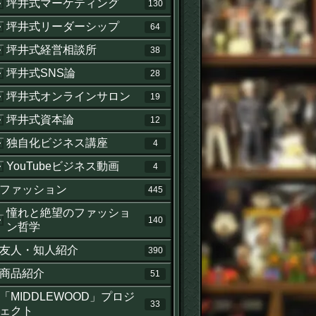
坪井式マーケティング
130
坪井式リーダーシップ
64
坪井式経営相談所
38
坪井式SNS論
28
坪井式オンラインサロン
19
坪井式資本論
12
独自化ビジネス講座
4
YouTubeビジネス動画
4
ファッション
445
憧れと絶望のファッショ
140
ン哲学
友人・知人紹介
390
商品紹介
51
「MIDDLEWOOD」プロジ
33
ェクト