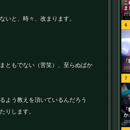
こ
ま
20
ないと、時々、改まります。
6
「
まともでない（苦笑）、至らぬばか
20
7
るよう教えを頂いているんだろう
「
たりします。
か
20