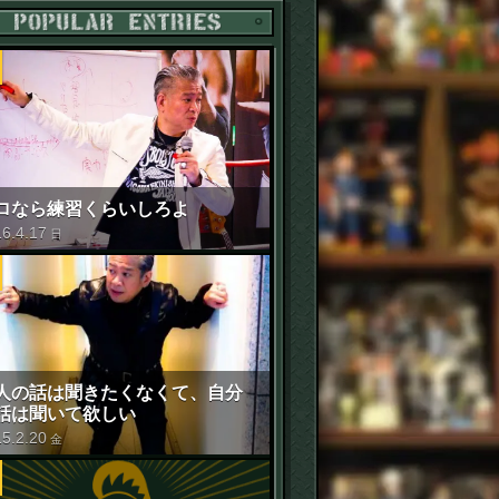
POPULAR ENTRIES
ロなら練習くらいしろよ
16
.
4
.
17
日
人の話は聞きたくなくて、自分
話は聞いて欲しい
15
.
2
.
20
金