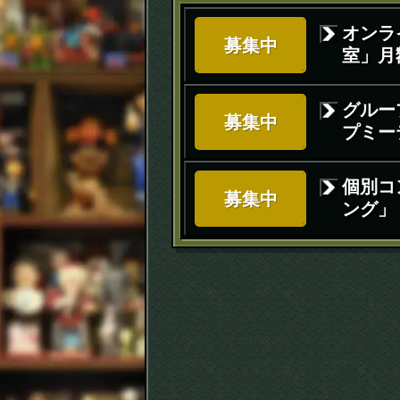
オンラ
募集中
室」月額
グルー
募集中
プミー
個別コ
募集中
ング」