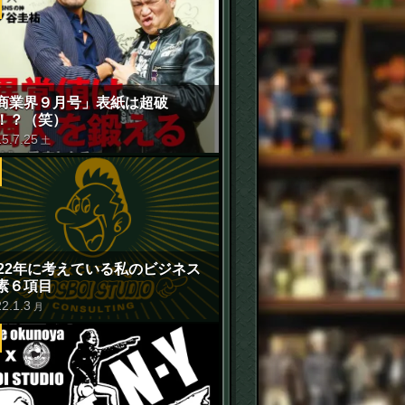
商業界９月号」表紙は超破
！？（笑）
15
.
7
.
25
土
022年に考えている私のビジネス
素６項目
22
.
1
.
3
月