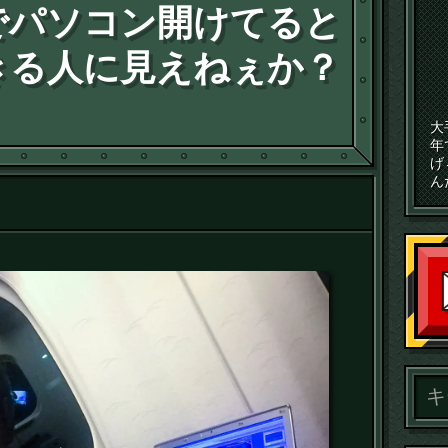
でパソコン開けてると
きる人に見えねぇか？
大
年
げ
ん