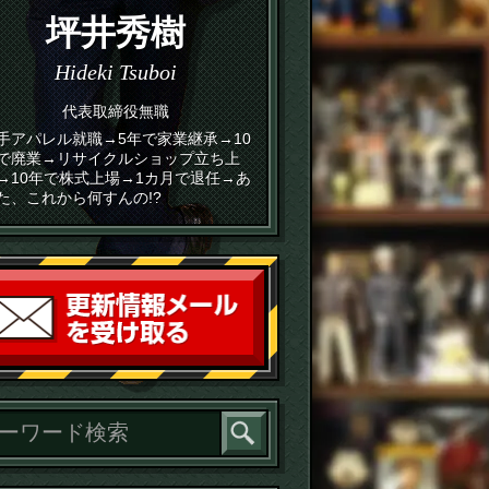
坪井秀樹
Hideki Tsuboi
代表取締役無職
手アパレル就職→5年で家業継承→10
で廃業→リサイクルショップ立ち上
→10年で株式上場→1カ月で退任→あ
た、これから何すんの!?
読者登録