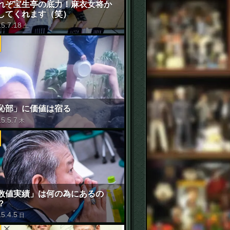
れぞ宝生亭の底力！麻衣女将か
してくれます（笑）
15
.
7
.
18
土
恥部」に価値は宿る
15
.
5
.
7
木
数値実績」は何の為にあるの
？
15
.
4
.
5
日