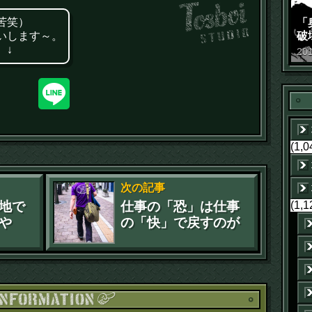
「
苦笑）
破
いします～。
景
 ↓
20
(1,0
次の記事
(1,1
地で
仕事の「恐」は仕事
や
の「快」で戻すのが
健全じゃないのか？
お知ら