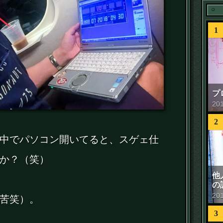
1
プ
20
2
中でパソコン開いてると、スゲェ仕
か？（笑）
他
の
20
苦笑）。
3