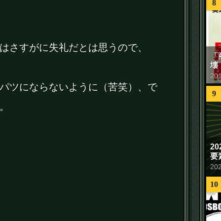
8
はさすがに失礼だとは思うので、
「
壊
20
パツにならないように（苦笑）、で
9
。
2
要
20
10