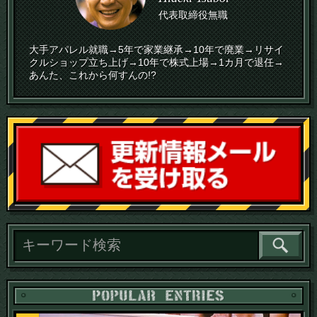
代表取締役無職
大手アパレル就職→5年で家業継承→10年で廃業→リサイ
クルショップ立ち上げ→10年で株式上場→1カ月で退任→
あんた、これから何すんの!?
読