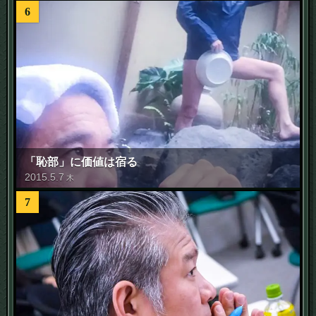
6
「恥部」に価値は宿る
2015
.
5
.
7
木
7