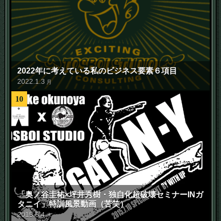
2022年に考えている私のビジネス要素６項目
2022
.
1
.
3
月
10
「奥ノ谷圭祐×坪井秀樹・独自化超破壊セミナーINガ
タニイ」特訓風景動画（苦笑）
2015
.
6
.
4
木