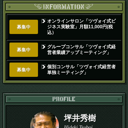
オンラインサロン「ツヴォイ式ビ
ジネス実験室」月額11,000円(税
募集中
込）
グループコンサル「ツヴォイ式経
募集中
営者業績アップミーティング」
個別コンサル「ツヴォイ式経営者
募集中
単独ミーティング」
PR
坪井秀樹
Hideki Tsuboi