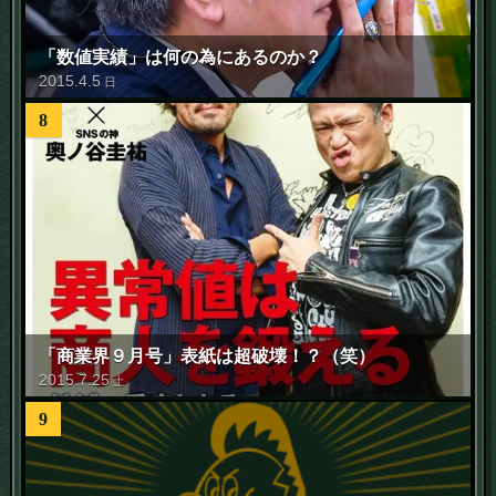
「数値実績」は何の為にあるのか？
2015
.
4
.
5
日
8
「商業界９月号」表紙は超破壊！？（笑）
2015
.
7
.
25
土
9