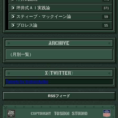
坪井式ＡＩ実践論
371
スティーブ・マックイーン論
59
プロレス論
55
Tweets by tosboistudio
RSSフィード
CO