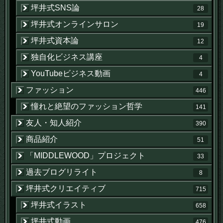
坪井式SNS論
28
坪井式オンラインサロン
19
坪井式資本論
12
独自化ビジネス講座
4
YouTubeビジネス動画
4
ファッション
446
憧れと絶望のファッション哲学
141
友人・知人紹介
390
商品紹介
51
「MIDDLEWOOD」プロジェクト
33
過去ブログリライト
8
坪井式クリエイティブ
715
坪井式イラスト
658
坪井式動画
476