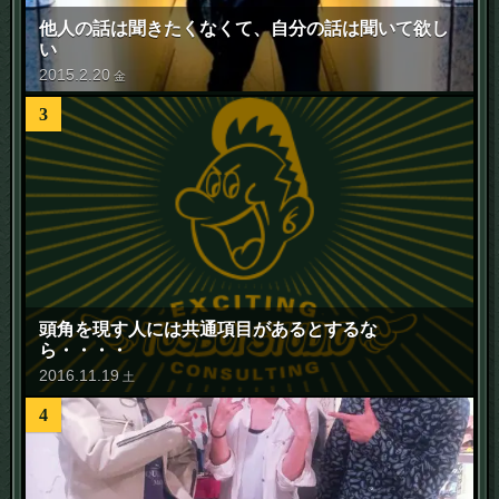
他人の話は聞きたくなくて、自分の話は聞いて欲し
い
2015
.
2
.
20
金
3
頭角を現す人には共通項目があるとするな
ら・・・・
2016
.
11
.
19
土
4