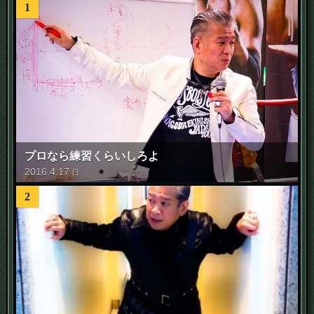
1
プロなら練習くらいしろよ
2016
.
4
.
17
日
2