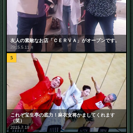
友人の素敵なお店「ＣＥＲＶＡ」がオープンです。
2015
.
5
.
11
月
5
これぞ宝生亭の底力！麻衣女将かましてくれます
（笑）
2015
.
7
.
18
土