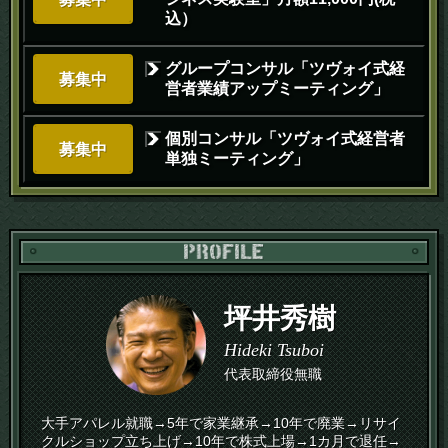
込）
グループコンサル「ツヴォイ式経
募集中
営者業績アップミーティング」
個別コンサル「ツヴォイ式経営者
募集中
単独ミーティング」
PR
坪井秀樹
Hideki Tsuboi
代表取締役無職
大手アパレル就職→5年で家業継承→10年で廃業→リサイ
クルショップ立ち上げ→10年で株式上場→1カ月で退任→