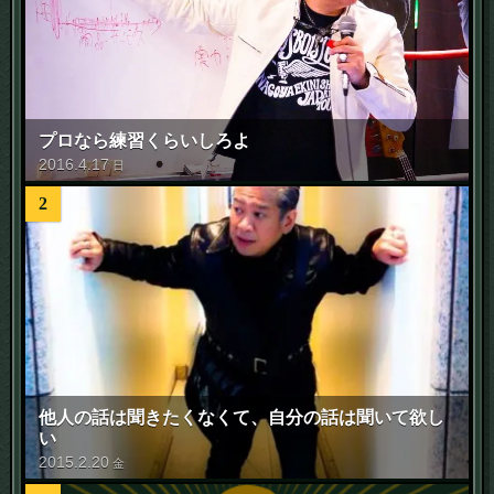
プロなら練習くらいしろよ
2016
.
4
.
17
日
2
他人の話は聞きたくなくて、自分の話は聞いて欲し
い
2015
.
2
.
20
金