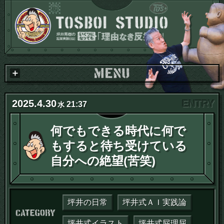
2025
.
4
.
30
21:37
水
何でもできる時代に何で
もすると待ち受けている
自分への絶望(苦笑)
坪井の日常
坪井式ＡＩ実践論
カテゴリー：
坪井式イラスト
坪井式屁理屈