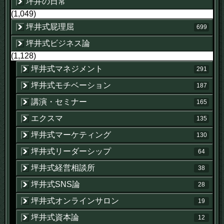
坪井の日常
(1,049)
坪井式屁理屈
699
坪井式ビジネス論
(1,128)
坪井式マネジメント
291
坪井式モチベーション
187
講演・セミナー
165
エクスマ
135
坪井式マーケティング
130
坪井式リーダーシップ
64
坪井式経営相談所
38
坪井式SNS論
28
坪井式オンラインサロン
19
坪井式資本論
12