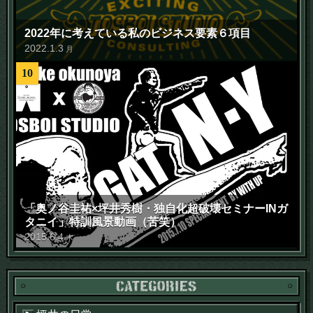
2022年に考えている私のビジネス要素６項目
2022
.
1
.
3
月
10
「奥ノ谷圭祐×坪井秀樹・独自化超破壊セミナーINガ
タニイ」特訓風景動画（苦笑）
2015
.
6
.
4
木