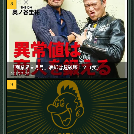
8
「商業界９月号」表紙は超破壊！？（笑）
2015
.
7
.
25
土
9