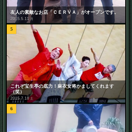
友人の素敵なお店「ＣＥＲＶＡ」がオープンです。
2015
.
5
.
11
月
5
これぞ宝生亭の底力！麻衣女将かましてくれます
（笑）
2015
.
7
.
18
土
6