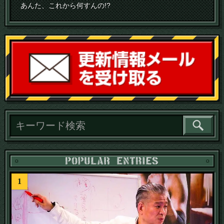
あんた、これから何すんの!?
読
1