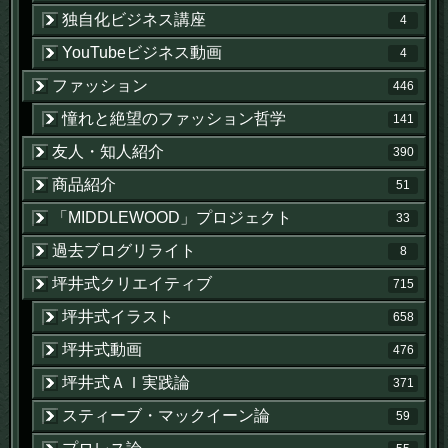
独自化ビジネス講座
4
YouTubeビジネス動画
4
ファッション
446
憧れと絶望のファッション哲学
141
友人・知人紹介
390
商品紹介
51
「MIDDLEWOOD」プロジェクト
33
過去ブログリライト
8
坪井式クリエイティブ
715
坪井式イラスト
658
坪井式動画
476
坪井式ＡＩ実践論
371
スティーブ・マックイーン論
59