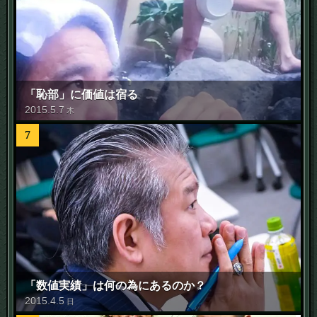
「恥部」に価値は宿る
2015
.
5
.
7
木
7
「数値実績」は何の為にあるのか？
2015
.
4
.
5
日