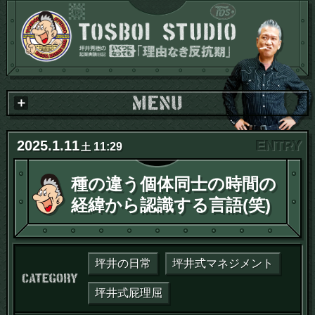
2025
.
1
.
11
11:29
土
種の違う個体同士の時間の
経緯から認識する言語(笑)
坪井の日常
坪井式マネジメント
カテゴリー：
坪井式屁理屈