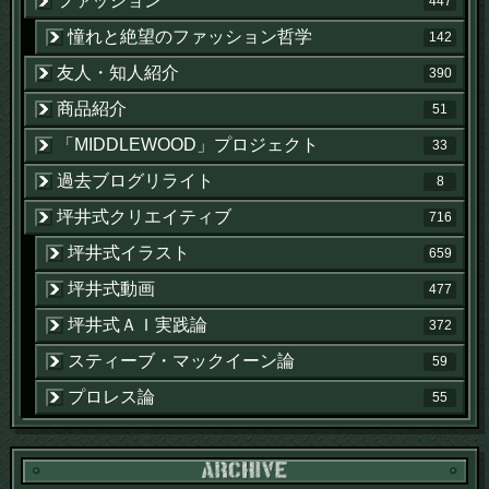
ファッション
447
憧れと絶望のファッション哲学
142
友人・知人紹介
390
商品紹介
51
「MIDDLEWOOD」プロジェクト
33
過去ブログリライト
8
坪井式クリエイティブ
716
坪井式イラスト
659
坪井式動画
477
坪井式ＡＩ実践論
372
スティーブ・マックイーン論
59
プロレス論
55