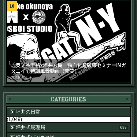
10
「奥ノ谷圭祐×坪井秀樹・独自化超破壊セミナーINガ
タニイ」特訓風景動画（苦笑）
2015
.
6
.
4
木
坪井の日常
(1,049)
坪井式屁理屈
699