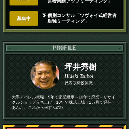
営者業績アップミーティング」
個別コンサル「ツヴォイ式経営者
募集中
単独ミーティング」
PR
坪井秀樹
Hideki Tsuboi
代表取締役無職
大手アパレル就職→5年で家業継承→10年で廃業→リサイ
クルショップ立ち上げ→10年で株式上場→1カ月で退任→
あんた、これから何すんの!?