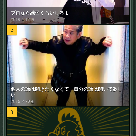
プロなら練習くらいしろよ
2016
.
4
.
17
日
2
他人の話は聞きたくなくて、自分の話は聞いて欲し
い
2015
.
2
.
20
金
3