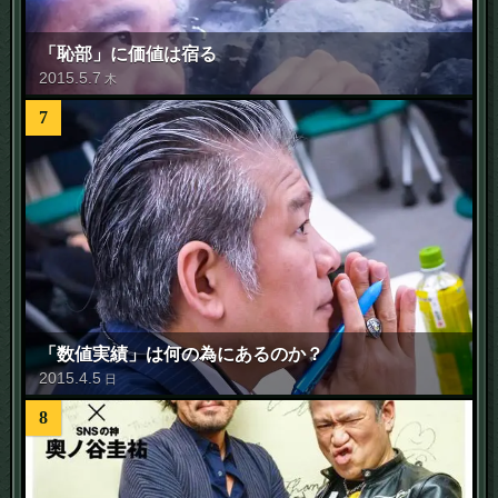
「恥部」に価値は宿る
2015
.
5
.
7
木
7
「数値実績」は何の為にあるのか？
2015
.
4
.
5
日
8