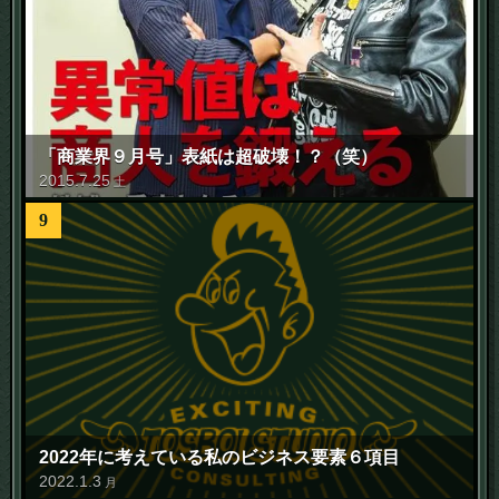
「商業界９月号」表紙は超破壊！？（笑）
2015
.
7
.
25
土
9
2022年に考えている私のビジネス要素６項目
2022
.
1
.
3
月