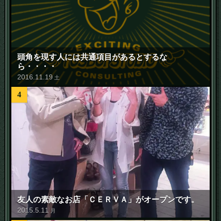
頭角を現す人には共通項目があるとするな
ら・・・・
2016
.
11
.
19
土
4
友人の素敵なお店「ＣＥＲＶＡ」がオープンです。
2015
.
5
.
11
月