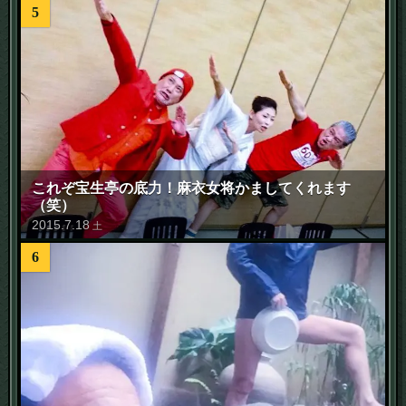
5
これぞ宝生亭の底力！麻衣女将かましてくれます
（笑）
2015
.
7
.
18
土
6