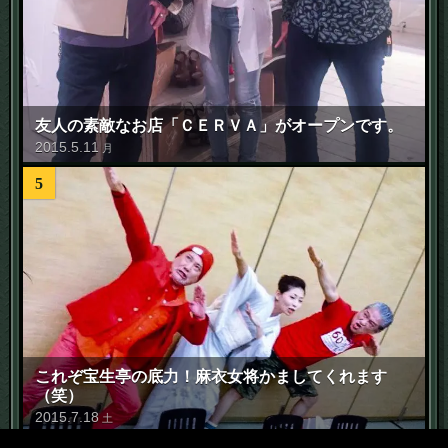
友人の素敵なお店「ＣＥＲＶＡ」がオープンです。
2015
.
5
.
11
月
5
これぞ宝生亭の底力！麻衣女将かましてくれます
（笑）
2015
.
7
.
18
土