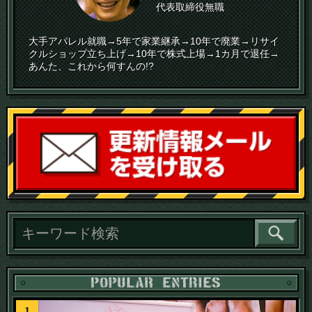
代表取締役無職
大手アパレル就職→5年で家業継承→10年で廃業→リサイ
クルショップ立ち上げ→10年で株式上場→1カ月で退任→
あんた、これから何すんの!?
読
1