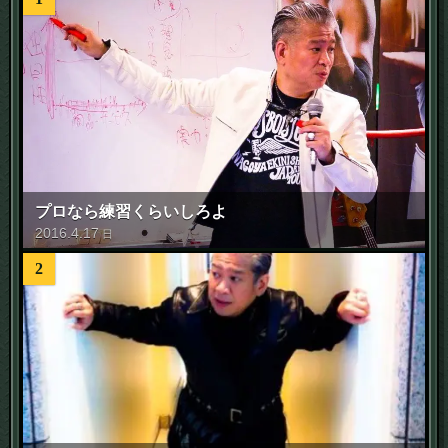
プロなら練習くらいしろよ
2016
.
4
.
17
日
2