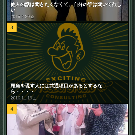
他人の話は聞きたくなくて、自分の話は聞いて欲し
い
2015
.
2
.
20
金
3
頭角を現す人には共通項目があるとするな
ら・・・・
2016
.
11
.
19
土
4