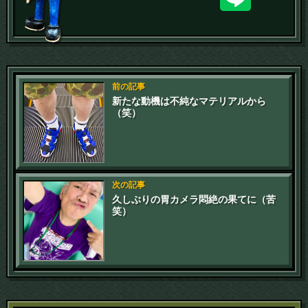
前の記事
新たな動機は不純なマテリアルから
（笑）
次の記事
久しぶりの胃カメラ悶絶の果てに（苦
笑）