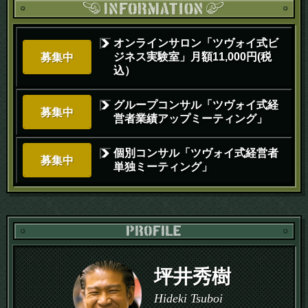
オンラインサロン「ツヴォイ式ビ
ジネス実験室」月額11,000円(税
募集中
込）
グループコンサル「ツヴォイ式経
募集中
営者業績アップミーティング」
個別コンサル「ツヴォイ式経営者
募集中
単独ミーティング」
PR
坪井秀樹
Hideki Tsuboi