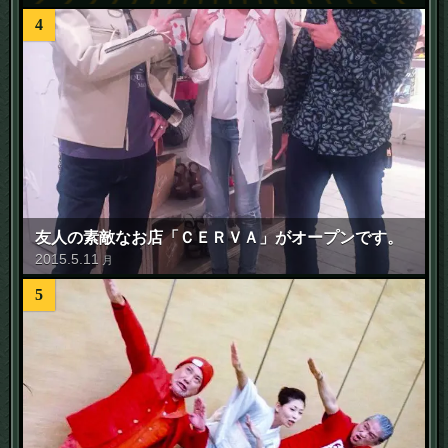
4
友人の素敵なお店「ＣＥＲＶＡ」がオープンです。
2015
.
5
.
11
月
5