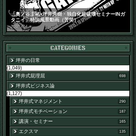
「奥ノ谷圭祐×坪井秀樹・独自化超破壊セミナーINガ
タニイ」特訓風景動画（苦笑）
2015
.
6
.
4
木
坪井の日常
(1,049)
坪井式屁理屈
698
坪井式ビジネス論
(1,127)
坪井式マネジメント
290
坪井式モチベーション
187
講演・セミナー
165
エクスマ
135