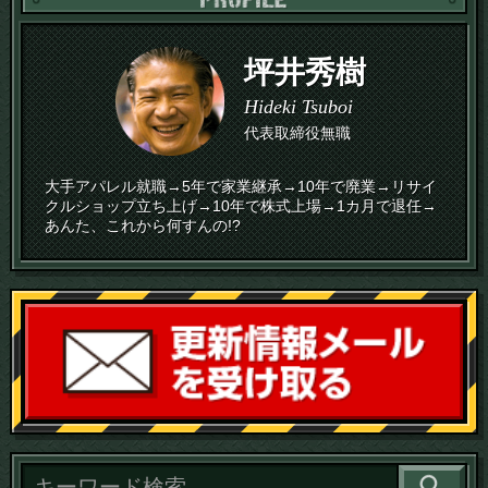
坪井秀樹
Hideki Tsuboi
代表取締役無職
大手アパレル就職→5年で家業継承→10年で廃業→リサイ
クルショップ立ち上げ→10年で株式上場→1カ月で退任→
あんた、これから何すんの!?
読