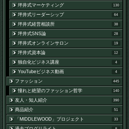
坪井式マーケティング
130
坪井式リーダーシップ
64
坪井式経営相談所
38
坪井式SNS論
28
坪井式オンラインサロン
19
坪井式資本論
12
独自化ビジネス講座
4
YouTubeビジネス動画
4
ファッション
445
憧れと絶望のファッション哲学
140
友人・知人紹介
390
商品紹介
51
「MIDDLEWOOD」プロジェクト
33
過去ブログリライト
8