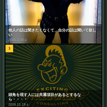
他人の話は聞きたくなくて、自分の話は聞いて欲し
い
2015
.
2
.
20
金
3
頭角を現す人には共通項目があるとするな
ら・・・・
2016
.
11
.
19
土