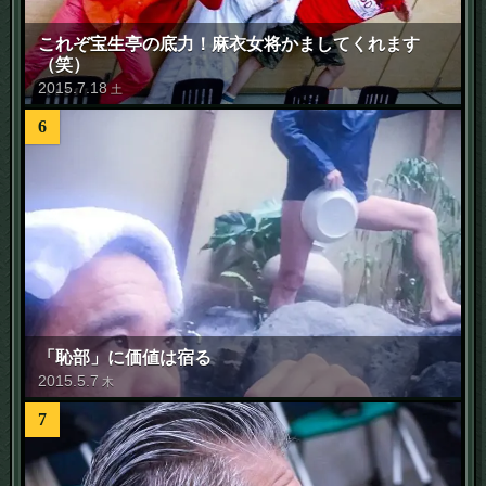
これぞ宝生亭の底力！麻衣女将かましてくれます
（笑）
2015
.
7
.
18
土
6
「恥部」に価値は宿る
2015
.
5
.
7
木
7