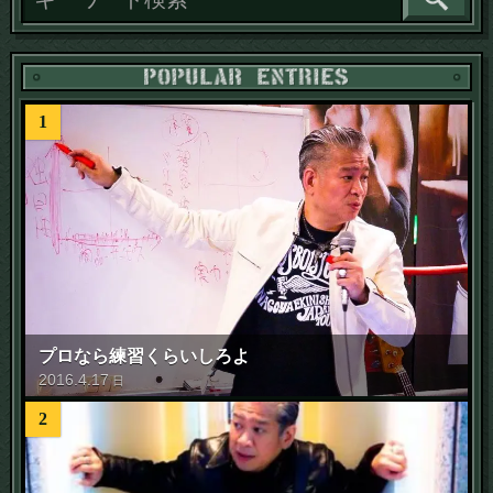
1
プロなら練習くらいしろよ
2016
.
4
.
17
日
2