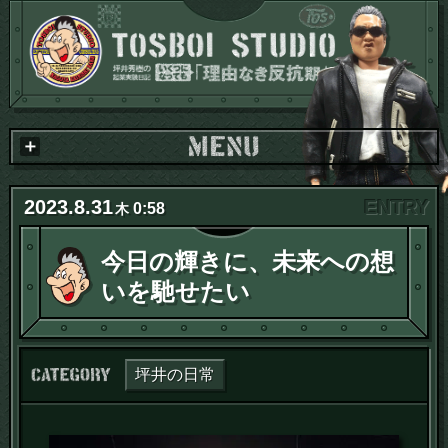
2023
.
8
.
31
0:58
木
今日の輝きに、未来への想
いを馳せたい
カテゴリー：
坪井の日常