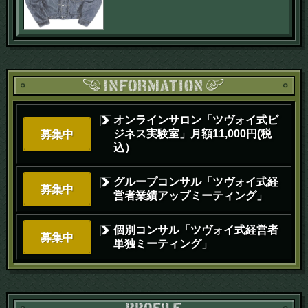
オンラインサロン「ツヴォイ式ビ
ジネス実験室」月額11,000円(税
募集中
込）
グループコンサル「ツヴォイ式経
募集中
営者業績アップミーティング」
個別コンサル「ツヴォイ式経営者
募集中
単独ミーティング」
PR