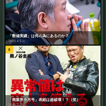
「数値実績」は何の為にあるのか？
2015
.
4
.
5
日
8
「商業界９月号」表紙は超破壊！？（笑）
2015
.
7
.
25
土