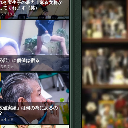
れぞ宝生亭の底力！麻衣女将か
してくれます（笑）
15
.
7
.
18
土
恥部」に価値は宿る
15
.
5
.
7
木
数値実績」は何の為にあるの
？
15
.
4
.
5
日