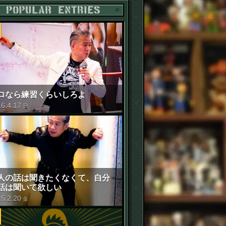
POPULAR ENTRIES
ロなら練習くらいしろよ
16
.
4
.
17
日
人の話は聞きたくなくて、自分
話は聞いて欲しい
15
.
2
.
20
金