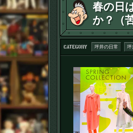
春の日
か？（
カテゴリー：
坪井の日常
坪