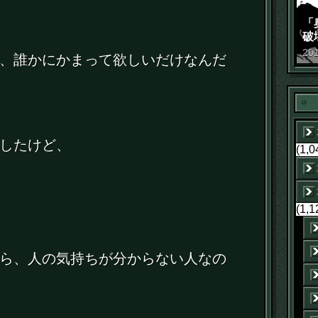
「
破
景
20
、誰かにかまって欲しいだけなんだ
したけど、
(1,0
(1,1
ら、人の気持ちが分からない人なの