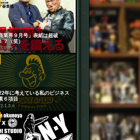
商業界９月号」表紙は超破
！？（笑）
15
.
7
.
25
土
022年に考えている私のビジネス
素６項目
22
.
1
.
3
月