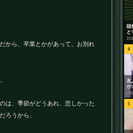
頭
と
20
だから、卒業とかがあって、お別れ
4
、
友
が
20
のは、季節がどうあれ、悲しかった
5
だろうから、