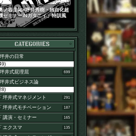
奥ノ谷圭祐×坪井秀樹・独自化超
壊セミナーINガタニイ」特訓風
動画（苦笑）
15
.
6
.
4
木
カテゴリー
坪井の日常
49)
坪井式屁理屈
699
坪井式ビジネス論
28)
坪井式マネジメント
291
坪井式モチベーション
187
講演・セミナー
165
エクスマ
135