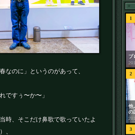
1
プ
20
春なのに」というのがあって、
2
れですぅ〜か〜」
他
の
20
当時、そこだけ鼻歌で歌っていたよ
3
）、