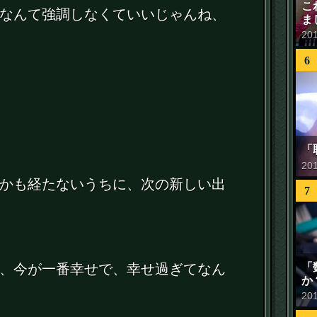
こ
なんて強調しなくていいじゃんね、
ま
20
6
「
20
かも経たないうちに、次の新しい出
7
「
、今が一番幸せで、幸せ過ぎてなん
か
20