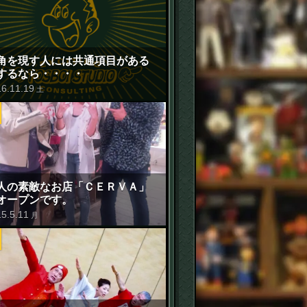
角を現す人には共通項目がある
するなら・・・・
16
.
11
.
19
土
人の素敵なお店「ＣＥＲＶＡ」
オープンです。
15
.
5
.
11
月