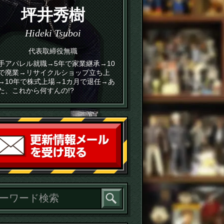
坪井秀樹
Hideki Tsuboi
代表取締役無職
手アパレル就職→5年で家業継承→10
で廃業→リサイクルショップ立ち上
→10年で株式上場→1カ月で退任→あ
た、これから何すんの!?
読者登録