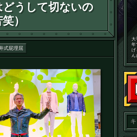
はどうして切ないの
苦笑）
大
年
井式屁理屈
げ
ん