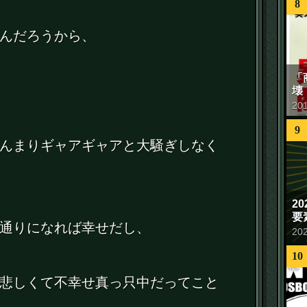
8
んだろうから、
「
壊
20
9
んまりギャアギャアと大騒ぎしなく
2
要
通りになれば幸せだし、
20
10
悲しくて不幸せ真っ只中だってこと