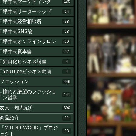
坪井式マーケティング
130
坪井式リーダーシップ
64
坪井式経営相談所
38
坪井式SNS論
28
坪井式オンラインサロン
19
坪井式資本論
12
独自化ビジネス講座
4
YouTubeビジネス動画
4
ファッション
446
憧れと絶望のファッショ
141
ン哲学
友人・知人紹介
390
商品紹介
51
「MIDDLEWOOD」プロジ
33
ェクト