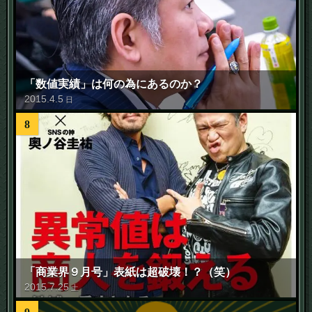
「数値実績」は何の為にあるのか？
2015
.
4
.
5
日
8
「商業界９月号」表紙は超破壊！？（笑）
2015
.
7
.
25
土