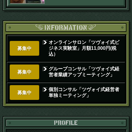
オンラインサロン「ツヴォイ式ビ
ジネス実験室」月額11,000円(税
募集中
込）
グループコンサル「ツヴォイ式経
募集中
営者業績アップミーティング」
個別コンサル「ツヴォイ式経営者
募集中
単独ミーティング」
PR