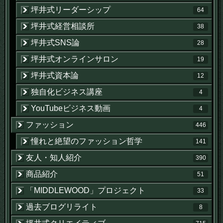
坪井式リーダーシップ
64
坪井式経営相談所
38
坪井式SNS論
28
坪井式オンラインサロン
19
坪井式資本論
12
独自化ビジネス講座
4
YouTubeビジネス動画
4
ファッション
446
憧れと絶望のファッション哲学
141
友人・知人紹介
390
商品紹介
51
「MIDDLEWOOD」プロジェクト
33
過去ブログリライト
8