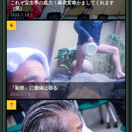
これぞ宝生亭の底力！麻衣女将かましてくれます
（笑）
2015
.
7
.
18
土
6
「恥部」に価値は宿る
2015
.
5
.
7
木
7