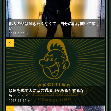
他人の話は聞きたくなくて、自分の話は聞いて欲し
い
2015
.
2
.
20
金
3
頭角を現す人には共通項目があるとするな
ら・・・・
2016
.
11
.
19
土
4