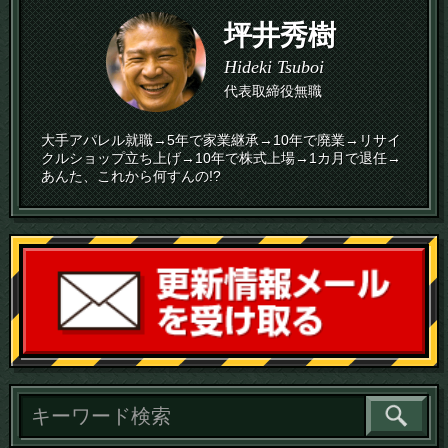
坪井秀樹
Hideki Tsuboi
代表取締役無職
大手アパレル就職→5年で家業継承→10年で廃業→リサイ
クルショップ立ち上げ→10年で株式上場→1カ月で退任→
あんた、これから何すんの!?
読