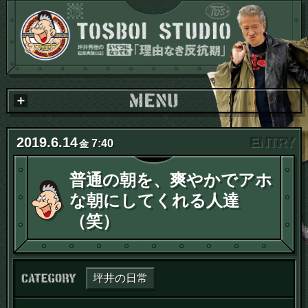
2019
.
6
.
14
7:40
金
普通の朝を、爽やかでアホ
な朝にしてくれる人達
（笑）
カテゴリー：
坪井の日常