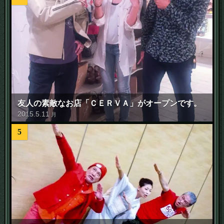
友人の素敵なお店「ＣＥＲＶＡ」がオープンです。
2015
.
5
.
11
月
5