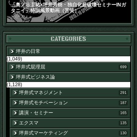
「奥ノ谷圭祐×坪井秀樹・独自化超破壊セミナーINガ
タニイ」特訓風景動画（苦笑）
2015
.
6
.
4
木
坪井の日常
(1,049)
坪井式屁理屈
699
坪井式ビジネス論
(1,128)
坪井式マネジメント
291
坪井式モチベーション
187
講演・セミナー
165
エクスマ
135
坪井式マーケティング
130