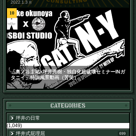
2022
.
1
.
3
月
10
「奥ノ谷圭祐×坪井秀樹・独自化超破壊セミナーINガ
タニイ」特訓風景動画（苦笑）
2015
.
6
.
4
木
坪井の日常
(1,049)
坪井式屁理屈
699