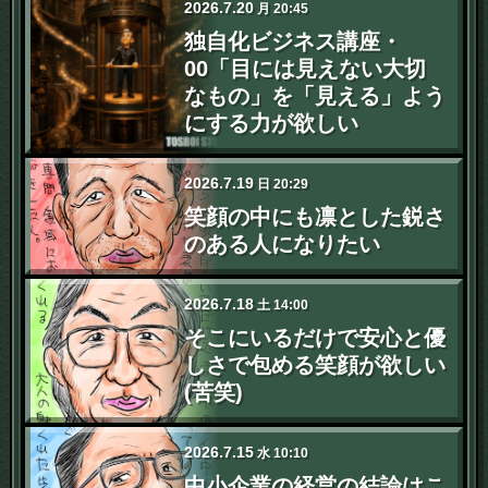
2026
.
7
.
20
月
20:45
独自化ビジネス講座・
00「目には見えない大切
なもの」を「見える」よう
にする力が欲しい
2026
.
7
.
19
日
20:29
笑顔の中にも凛とした鋭さ
のある人になりたい
2026
.
7
.
18
土
14:00
そこにいるだけで安心と優
しさで包める笑顔が欲しい
(苦笑)
2026
.
7
.
15
水
10:10
中小企業の経営の結論はこ