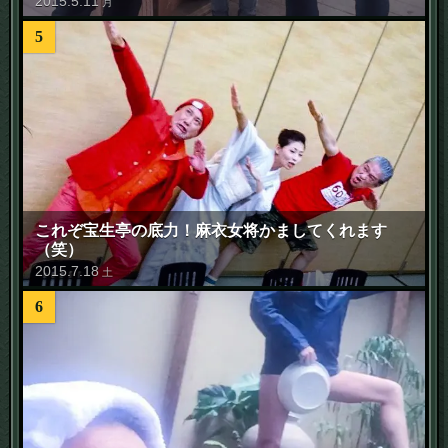
2015
.
5
.
11
月
5
これぞ宝生亭の底力！麻衣女将かましてくれます
（笑）
2015
.
7
.
18
土
6