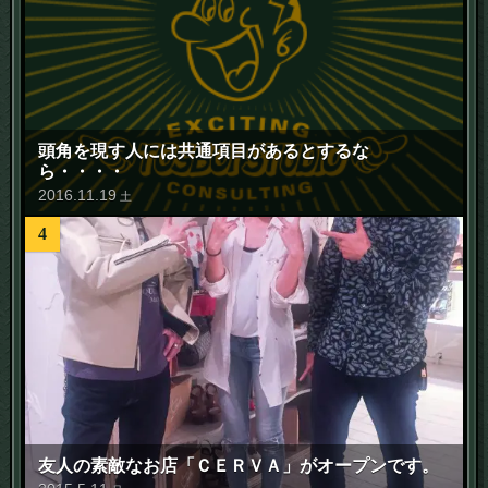
頭角を現す人には共通項目があるとするな
ら・・・・
2016
.
11
.
19
土
4
友人の素敵なお店「ＣＥＲＶＡ」がオープンです。