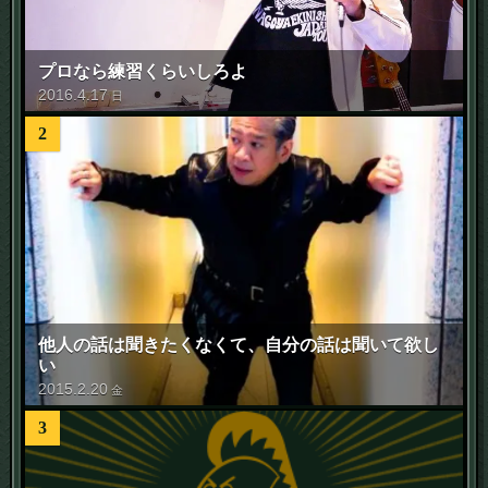
プロなら練習くらいしろよ
2016
.
4
.
17
日
2
他人の話は聞きたくなくて、自分の話は聞いて欲し
い
2015
.
2
.
20
金
3