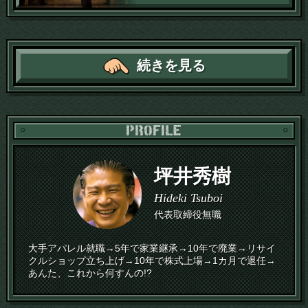
続きを見る
PR
坪井秀樹
Hideki Tsuboi
代表取締役無職
大手アパレル就職→5年で家業継承→10年で廃業→リサイ
クルショップ立ち上げ→10年で株式上場→1カ月で退任→
あんた、これから何すんの!?