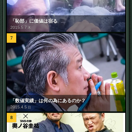
「恥部」に価値は宿る
2015
.
5
.
7
木
7
「数値実績」は何の為にあるのか？
2015
.
4
.
5
日
8