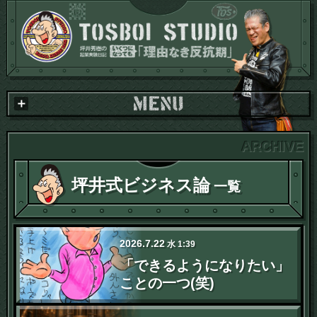
坪井式ビジネス論
一覧
2026
.
7
.
22
水
1:39
「できるようになりたい」
ことの一つ(笑)