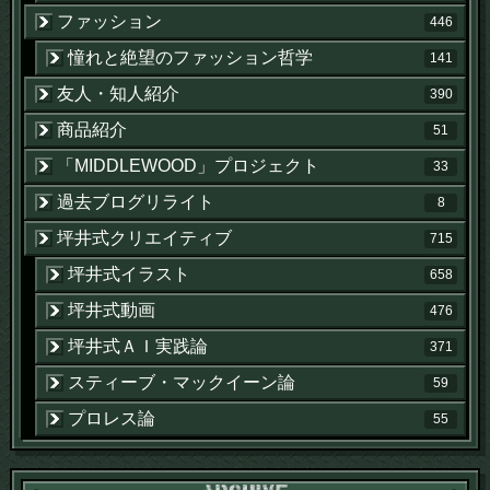
ファッション
446
憧れと絶望のファッション哲学
141
友人・知人紹介
390
商品紹介
51
「MIDDLEWOOD」プロジェクト
33
過去ブログリライト
8
坪井式クリエイティブ
715
坪井式イラスト
658
坪井式動画
476
坪井式ＡＩ実践論
371
スティーブ・マックイーン論
59
プロレス論
55