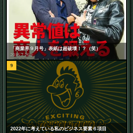
「商業界９月号」表紙は超破壊！？（笑）
2015
.
7
.
25
土
9
2022年に考えている私のビジネス要素６項目