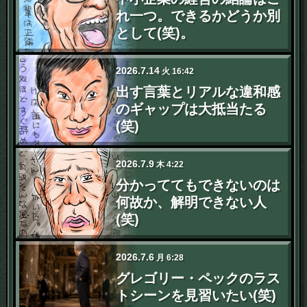
れ一つ。できるかどうか別
として(笑)。
2026
.
7
.
14
火
16:42
出す言葉とリアルな違和感
のギャップは大抵当たる
(笑)
2026
.
7
.
9
木
4:22
分かっててもできないのは
何故か、解明できない人
(笑)
2026
.
7
.
6
月
6:28
グレゴリー・ペックのラス
トシーンを見習いたい(笑)