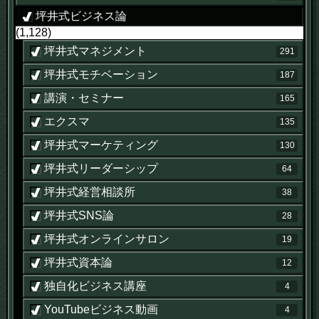
坪井式ビジネス論
(1,128)
坪井式マネジメント
291
坪井式モチベーション
187
講演・セミナー
165
エクスマ
135
坪井式マーケティング
130
坪井式リーダーシップ
64
坪井式経営相談所
38
坪井式SNS論
28
坪井式オンラインサロン
19
坪井式資本論
12
独自化ビジネス講座
4
YouTubeビジネス動画
4