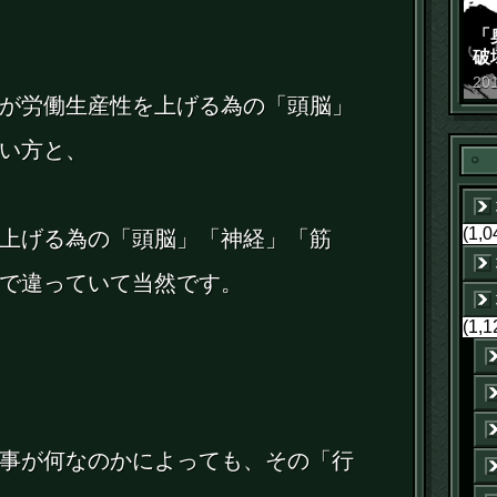
「
破
景
20
が労働生産性を上げる為の「頭脳」
い方と、
(1,0
上げる為の「頭脳」「神経」「筋
で違っていて当然です。
(1,1
事が何なのかによっても、その「行