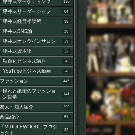
坪井式マーケティング
130
坪井式リーダーシップ
64
坪井式経営相談所
38
坪井式SNS論
28
坪井式オンラインサロン
19
坪井式資本論
12
独自化ビジネス講座
4
YouTubeビジネス動画
4
ファッション
446
憧れと絶望のファッショ
141
ン哲学
友人・知人紹介
390
商品紹介
51
「MIDDLEWOOD」プロジ
33
ェクト