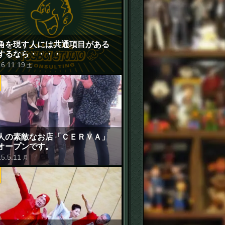
角を現す人には共通項目がある
するなら・・・・
16
.
11
.
19
土
人の素敵なお店「ＣＥＲＶＡ」
オープンです。
15
.
5
.
11
月