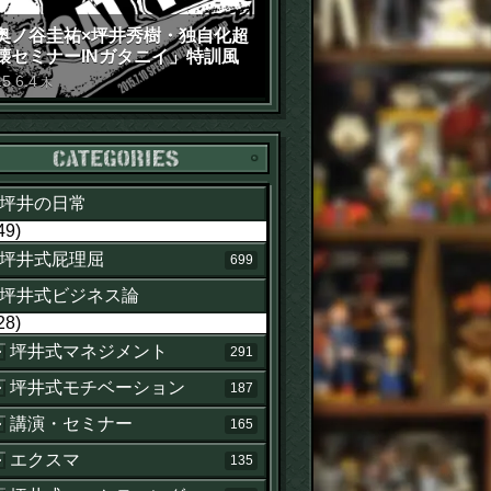
奥ノ谷圭祐×坪井秀樹・独自化超
壊セミナーINガタニイ」特訓風
動画（苦笑）
15
.
6
.
4
木
カテゴリー
坪井の日常
49)
坪井式屁理屈
699
坪井式ビジネス論
28)
坪井式マネジメント
291
坪井式モチベーション
187
講演・セミナー
165
エクスマ
135