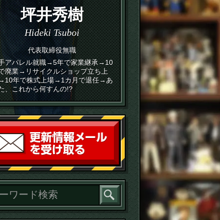
坪井秀樹
Hideki Tsuboi
代表取締役無職
手アパレル就職→5年で家業継承→10
で廃業→リサイクルショップ立ち上
→10年で株式上場→1カ月で退任→あ
た、これから何すんの!?
読者登録