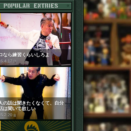
POPULAR ENTRIES
ロなら練習くらいしろよ
16
.
4
.
17
日
人の話は聞きたくなくて、自分
話は聞いて欲しい
15
.
2
.
20
金