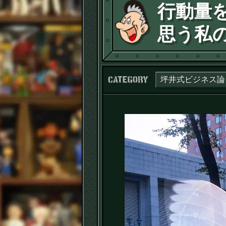
行動量
思う私
カテゴリー：
坪井式ビジネス論