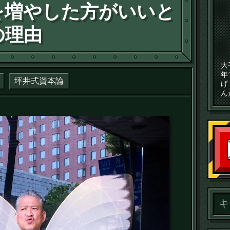
を増やした方がいいと
の理由
大
年
坪井式資本論
げ
ん