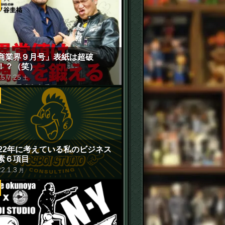
商業界９月号」表紙は超破
！？（笑）
15
.
7
.
25
土
022年に考えている私のビジネス
素６項目
22
.
1
.
3
月