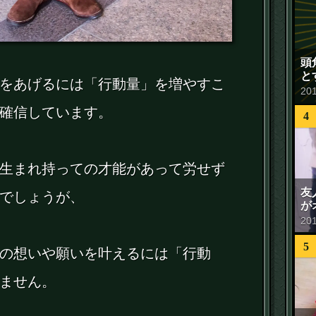
頭
と
をあげるには「行動量」を増やすこ
20
確信しています。
4
生まれ持っての才能があって労せず
友
でしょうが、
が
20
5
の想いや願いを叶えるには「行動
ません。