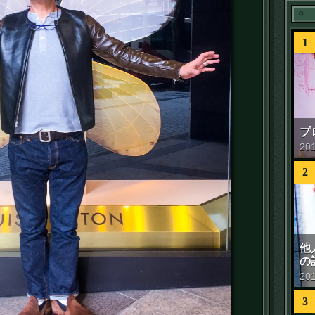
1
プ
20
2
他
の
20
3