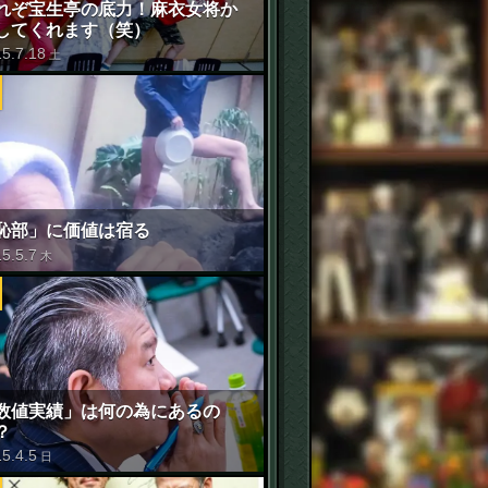
れぞ宝生亭の底力！麻衣女将か
してくれます（笑）
15
.
7
.
18
土
恥部」に価値は宿る
15
.
5
.
7
木
数値実績」は何の為にあるの
？
15
.
4
.
5
日