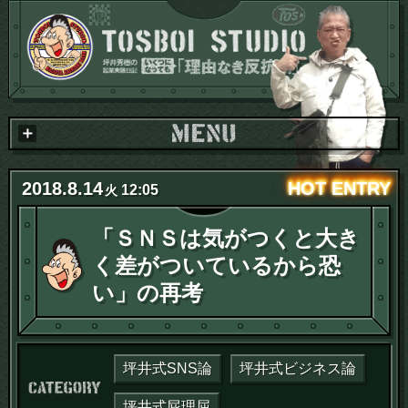
2018
.
8
.
14
12:05
火
「ＳＮＳは気がつくと大き
く差がついているから恐
い」の再考
坪井式SNS論
坪井式ビジネス論
カテゴリー：
坪井式屁理屈