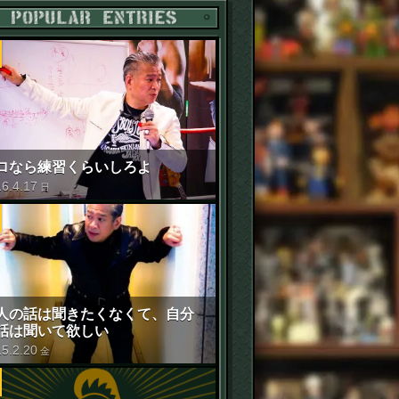
POPULAR ENTRIES
ロなら練習くらいしろよ
16
.
4
.
17
日
人の話は聞きたくなくて、自分
話は聞いて欲しい
15
.
2
.
20
金