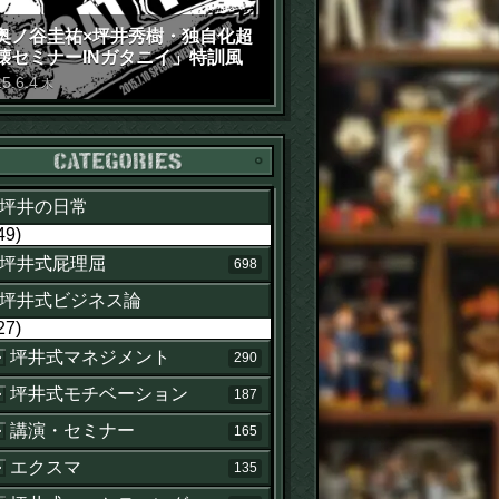
奥ノ谷圭祐×坪井秀樹・独自化超
壊セミナーINガタニイ」特訓風
動画（苦笑）
15
.
6
.
4
木
カテゴリー
坪井の日常
49)
坪井式屁理屈
698
坪井式ビジネス論
27)
坪井式マネジメント
290
坪井式モチベーション
187
講演・セミナー
165
エクスマ
135