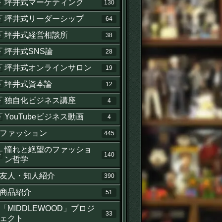
坪井式マーケティング
130
坪井式リーダーシップ
64
坪井式経営相談所
38
坪井式SNS論
28
坪井式オンラインサロン
19
坪井式資本論
12
独自化ビジネス講座
4
YouTubeビジネス動画
4
ファッション
445
憧れと絶望のファッショ
140
ン哲学
友人・知人紹介
390
商品紹介
51
「MIDDLEWOOD」プロジ
33
ェクト