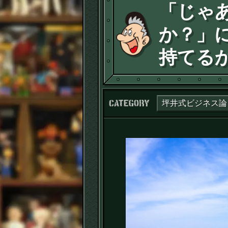
「じゃ
か？」
持てる
カテゴリー：
坪井式ビジネス論