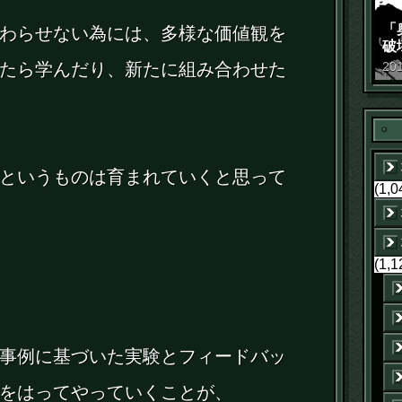
「
わらせない為には、多様な価値観を
破
景
たら学んだり、新たに組み合わせた
20
というものは育まれていくと思って
(1,0
(1,1
事例に基づいた実験とフィードバッ
をはってやっていくことが、