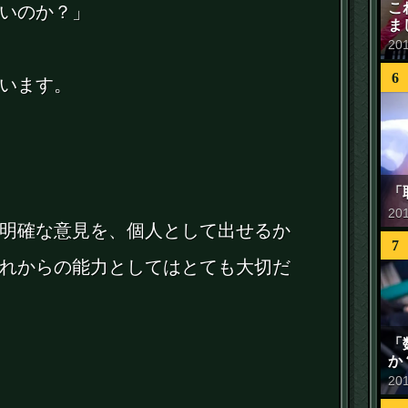
こ
いのか？」
ま
20
6
います。
「
20
明確な意見を、個人として出せるか
7
れからの能力としてはとても大切だ
「
か
20