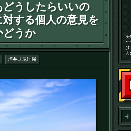
あどうしたらいいの
に対する個人の意見を
かどうか
大
年
げ
ん
坪井式屁理屈