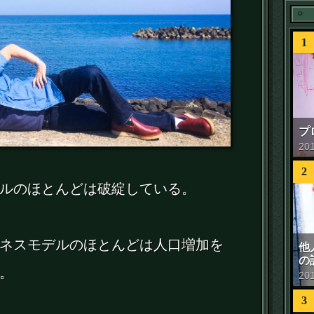
1
プ
20
2
ルのほとんどは破綻している。
ネスモデルのほとんどは人口増加を
他
の
。
20
3