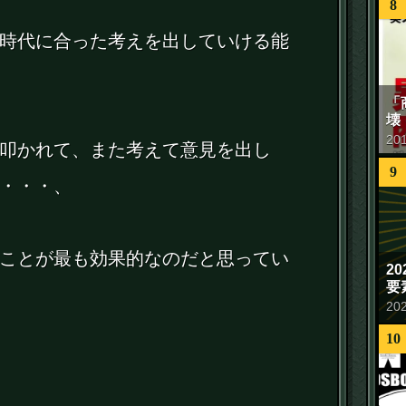
8
時代に合った考えを出していける能
「
壊
20
叩かれて、また考えて意見を出し
9
・・・、
ことが最も効果的なのだと思ってい
2
要
20
10