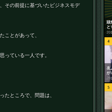
、その前提に基づいたビジネスモデ
頭
と
20
たことがあって、
4
思っている一人です。
友
が
20
5
ったところで、問題は、