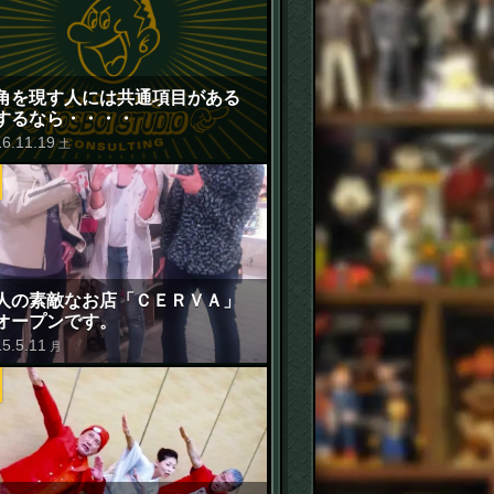
角を現す人には共通項目がある
するなら・・・・
16
.
11
.
19
土
人の素敵なお店「ＣＥＲＶＡ」
オープンです。
15
.
5
.
11
月