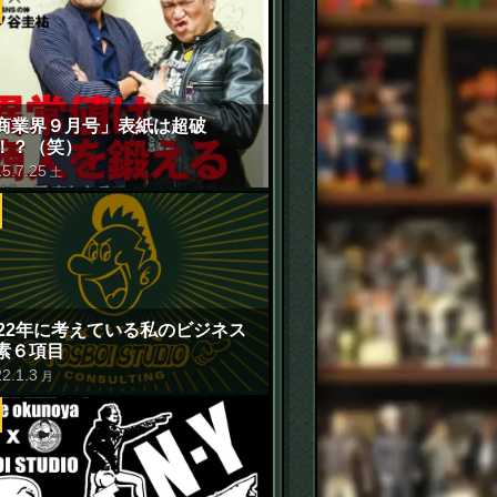
商業界９月号」表紙は超破
！？（笑）
15
.
7
.
25
土
022年に考えている私のビジネス
素６項目
22
.
1
.
3
月