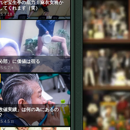
れぞ宝生亭の底力！麻衣女将か
してくれます（笑）
15
.
7
.
18
土
恥部」に価値は宿る
15
.
5
.
7
木
数値実績」は何の為にあるの
？
15
.
4
.
5
日