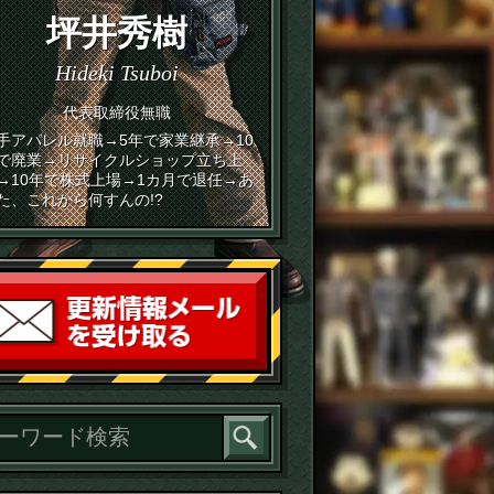
坪井秀樹
Hideki Tsuboi
代表取締役無職
手アパレル就職→5年で家業継承→10
で廃業→リサイクルショップ立ち上
→10年で株式上場→1カ月で退任→あ
た、これから何すんの!?
読者登録