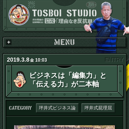
2019
.
3
.
8
10:03
金
ビジネスは「編集力」と
「伝える力」が二本軸
カテゴリー：
坪井式ビジネス論
坪井式屁理屈