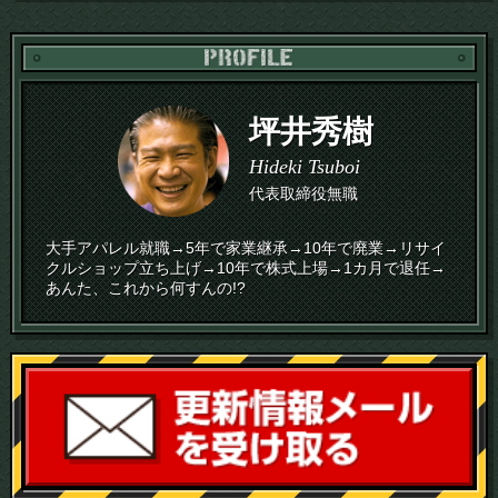
PR
坪井秀樹
Hideki Tsuboi
代表取締役無職
大手アパレル就職→5年で家業継承→10年で廃業→リサイ
クルショップ立ち上げ→10年で株式上場→1カ月で退任→
あんた、これから何すんの!?
読