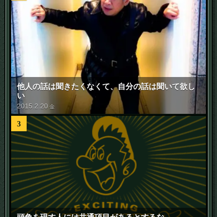
他人の話は聞きたくなくて、自分の話は聞いて欲し
い
2015
.
2
.
20
金
3