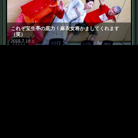
これぞ宝生亭の底力！麻衣女将かましてくれます
（笑）
2015
.
7
.
18
土
6
「恥部」に価値は宿る
2015
.
5
.
7
木
7