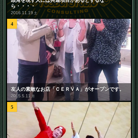
頭角を現す人には共通項目があるとするな
ら・・・・
2016
.
11
.
19
土
4
友人の素敵なお店「ＣＥＲＶＡ」がオープンです。
2015
.
5
.
11
月
5