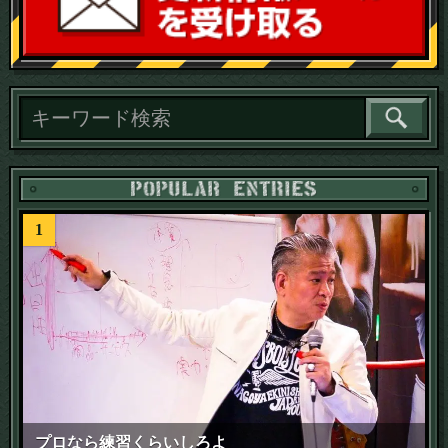
読
1
プロなら練習くらいしろよ