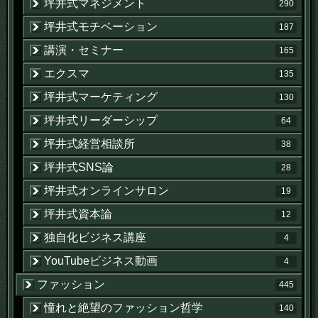
坪井式マネジメント
290
坪井式モチベーション
187
講演・セミナー
165
エクスマ
135
坪井式マーケティング
130
坪井式リーダーシップ
64
坪井式経営相談所
38
坪井式SNS論
28
坪井式オンラインサロン
19
坪井式資本論
12
独自化ビジネス講座
4
YouTubeビジネス動画
4
ファッション
445
憧れと絶望のファッション哲学
140