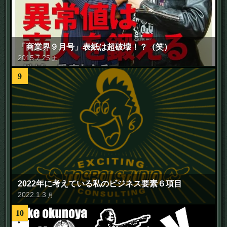
「商業界９月号」表紙は超破壊！？（笑）
2015
.
7
.
25
土
9
2022年に考えている私のビジネス要素６項目
2022
.
1
.
3
月
10