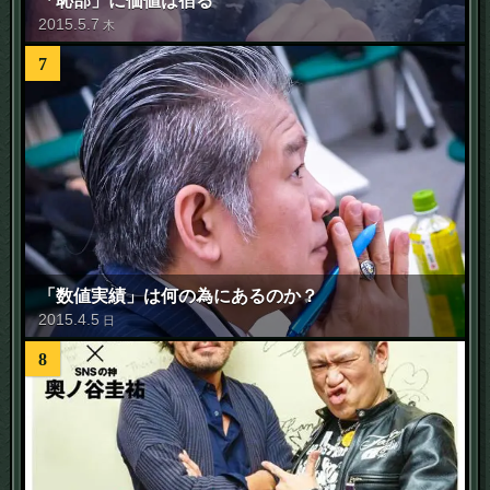
「恥部」に価値は宿る
2015
.
5
.
7
木
7
「数値実績」は何の為にあるのか？
2015
.
4
.
5
日
8