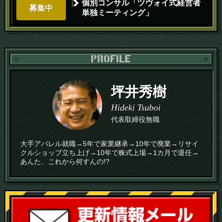
個別コンサル「ツヴォイ式経営者
募集中
単独ミーティング」
PR
坪井秀樹
Hideki Tsuboi
代表取締役無職
大手アパレル就職→5年で家業継承→10年で廃業→リサイ
クルショップ立ち上げ→10年で株式上場→1カ月で退任→
あんた、これから何すんの!?