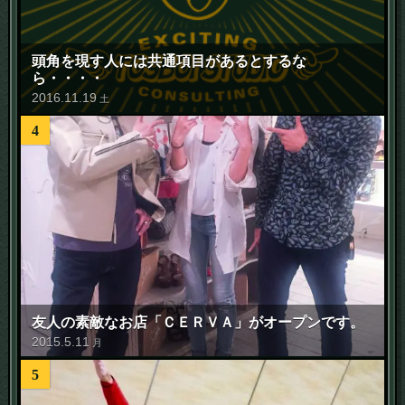
頭角を現す人には共通項目があるとするな
ら・・・・
2016
.
11
.
19
土
4
友人の素敵なお店「ＣＥＲＶＡ」がオープンです。
2015
.
5
.
11
月
5