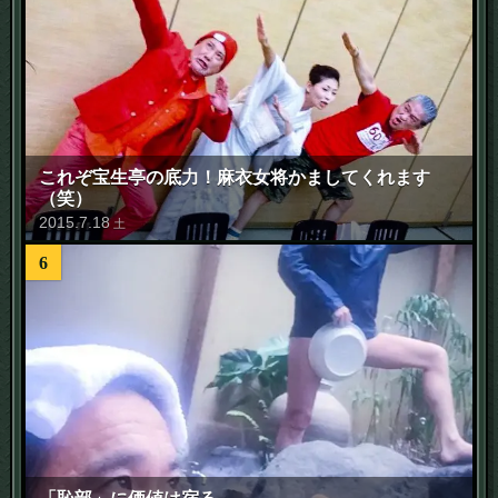
これぞ宝生亭の底力！麻衣女将かましてくれます
（笑）
2015
.
7
.
18
土
6