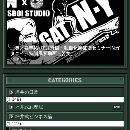
「奥ノ谷圭祐×坪井秀樹・独自化超破壊セミナーINガ
タニイ」特訓風景動画（苦笑）
2015
.
6
.
4
木
坪井の日常
(1,049)
坪井式屁理屈
698
坪井式ビジネス論
(1,127)