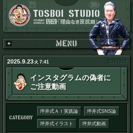
2025
.
9
.
23
7:41
火
インスタグラムの偽者に
ご注意動画
坪井式ＡＩ実践論
坪井式SNS論
カテゴリー：
坪井式イラスト
坪井式動画