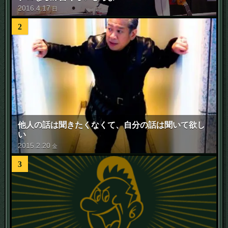
2016
.
4
.
17
日
2
他人の話は聞きたくなくて、自分の話は聞いて欲し
い
2015
.
2
.
20
金
3