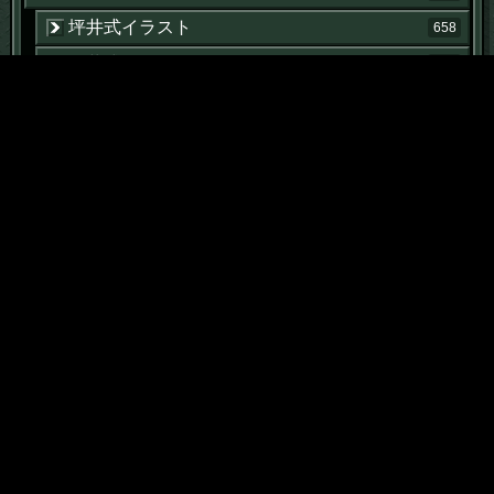
坪井式イラスト
658
坪井式動画
476
坪井式ＡＩ実践論
371
スティーブ・マックイーン論
59
プロレス論
55
Tweets by tosboistudio
RSSフィード