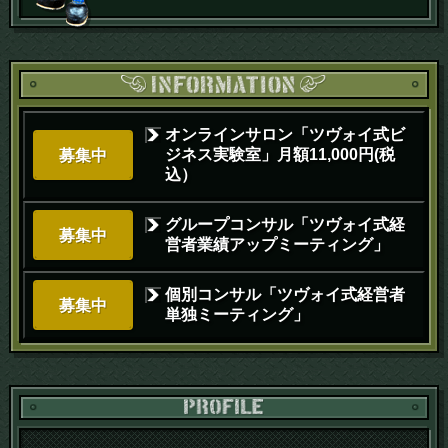
オンラインサロン「ツヴォイ式ビ
ジネス実験室」月額11,000円(税
募集中
込）
グループコンサル「ツヴォイ式経
募集中
営者業績アップミーティング」
個別コンサル「ツヴォイ式経営者
募集中
単独ミーティング」
PR