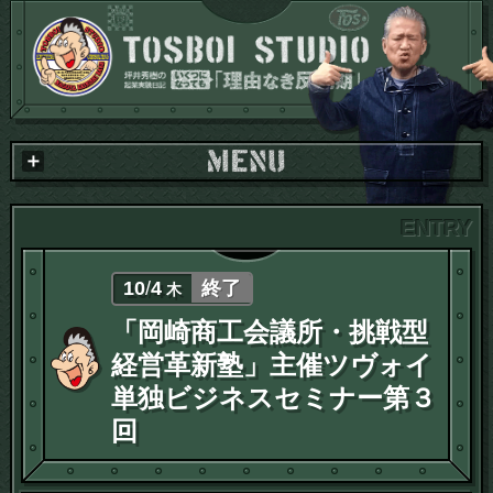
10
/
4
終了
木
「岡崎商工会議所・挑戦型
経営革新塾」主催ツヴォイ
単独ビジネスセミナー第３
回