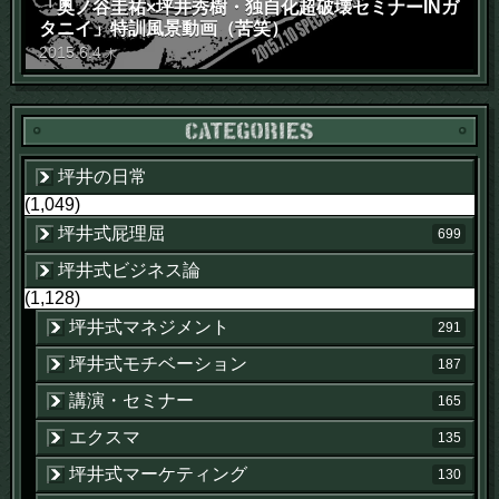
「奥ノ谷圭祐×坪井秀樹・独自化超破壊セミナーINガ
タニイ」特訓風景動画（苦笑）
2015
.
6
.
4
木
坪井の日常
(1,049)
坪井式屁理屈
699
坪井式ビジネス論
(1,128)
坪井式マネジメント
291
坪井式モチベーション
187
講演・セミナー
165
エクスマ
135
坪井式マーケティング
130