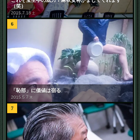
（笑）
2015
.
7
.
18
土
6
「恥部」に価値は宿る
2015
.
5
.
7
木
7