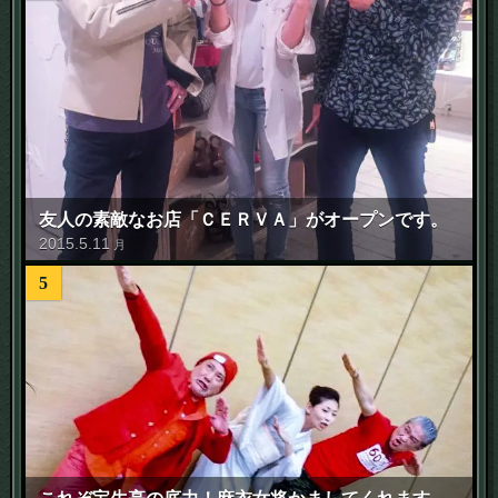
友人の素敵なお店「ＣＥＲＶＡ」がオープンです。
2015
.
5
.
11
月
5
これぞ宝生亭の底力！麻衣女将かましてくれます