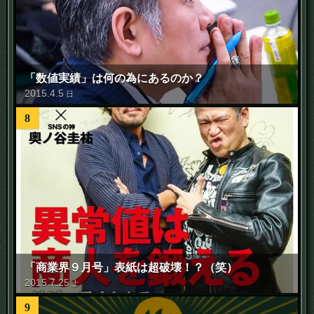
「数値実績」は何の為にあるのか？
2015
.
4
.
5
日
8
「商業界９月号」表紙は超破壊！？（笑）
2015
.
7
.
25
土
9