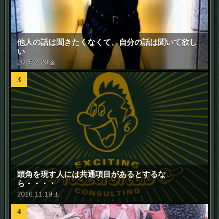
他人の話は聞きたくなくて、自分の話は聞いて欲し
い
2015
.
2
.
20
金
3
頭角を現す人には共通項目があるとするな
ら・・・・
2016
.
11
.
19
土
4