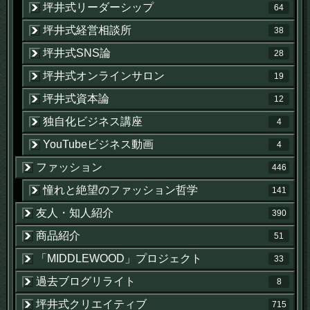
坪井式リーダーシップ
64
坪井式経営相談所
38
坪井式SNS論
28
坪井式オンラインサロン
19
坪井式資本論
12
独自化ビジネス講座
4
YouTubeビジネス動画
4
ファッション
446
憧れと絶望のファッション哲学
141
友人・知人紹介
390
商品紹介
51
「MIDDLEWOOD」プロジェクト
33
過去ブログリライト
8
坪井式クリエイティブ
715