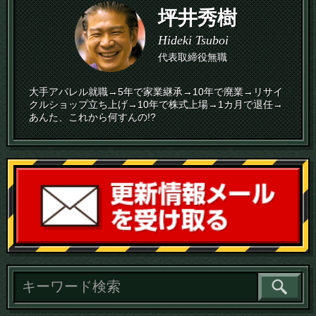
坪井秀樹
Hideki Tsuboi
代表取締役無職
大手アパレル就職→5年で家業継承→10年で廃業→リサイ
クルショップ立ち上げ→10年で株式上場→1カ月で退任→
あんた、これから何すんの!?
読