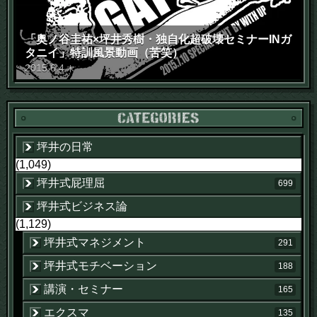
「奥ノ谷圭祐×坪井秀樹・独自化超破壊セミナーINガ
タニイ」特訓風景動画（苦笑）
2015
.
6
.
4
木
坪井の日常
(1,049)
坪井式屁理屈
699
坪井式ビジネス論
(1,129)
坪井式マネジメント
291
坪井式モチベーション
188
講演・セミナー
165
エクスマ
135