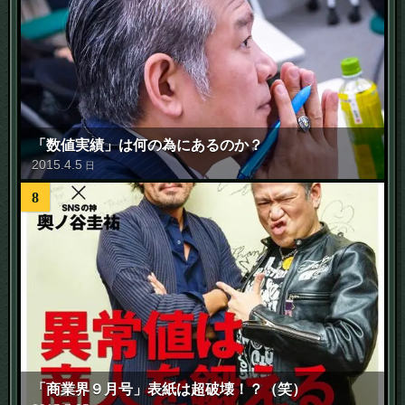
「数値実績」は何の為にあるのか？
2015
.
4
.
5
日
8
「商業界９月号」表紙は超破壊！？（笑）