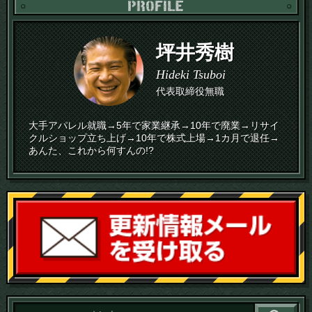
PR
坪井秀樹
Hideki Tsuboi
代表取締役無職
大手アパレル就職→5年で家業継承→10年で廃業→リサイ
クルショップ立ち上げ→10年で株式上場→1カ月で退任→
あんた、これから何すんの!?
読