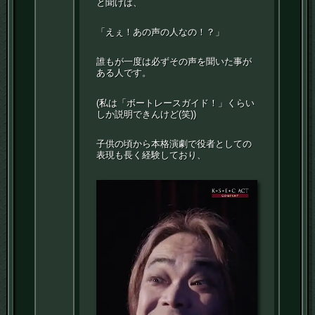
と聞けば、
「えぇ！あの声の人なの！？」
誰もが一度は必ずその声を聞いた事が
ある人です。
(私は「ボートレースガイド！」くらい
しか説明できんけど(笑))
子供の頃から本格演劇で役者としての
表現も長く経験しており、