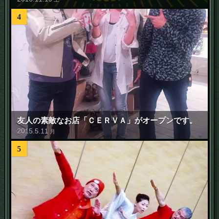
4
友人の素敵なお店「ＣＥＲＶＡ」がオープンです。
2015
.
5
.
11
月
5