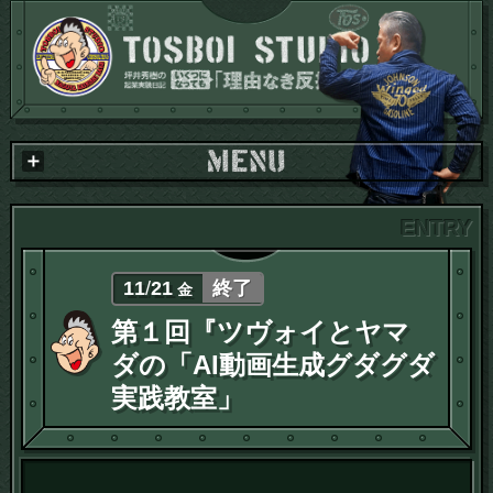
11
/
21
終了
金
第１回『ツヴォイとヤマ
ダの「AI動画生成グダグダ
実践教室」