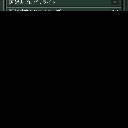
過去ブログリライト
8
坪井式クリエイティブ
716
坪井式イラスト
659
坪井式動画
477
坪井式ＡＩ実践論
372
スティーブ・マックイーン論
59
プロレス論
55
Tweets by tosboistudio