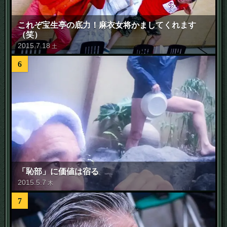
これぞ宝生亭の底力！麻衣女将かましてくれます
（笑）
2015
.
7
.
18
土
6
「恥部」に価値は宿る
2015
.
5
.
7
木
7