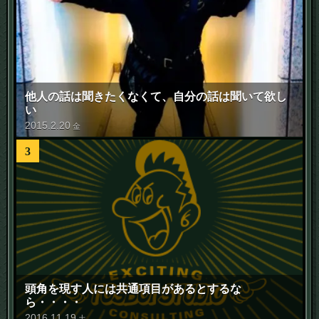
他人の話は聞きたくなくて、自分の話は聞いて欲し
い
2015
.
2
.
20
金
3
頭角を現す人には共通項目があるとするな
ら・・・・
2016
.
11
.
19
土