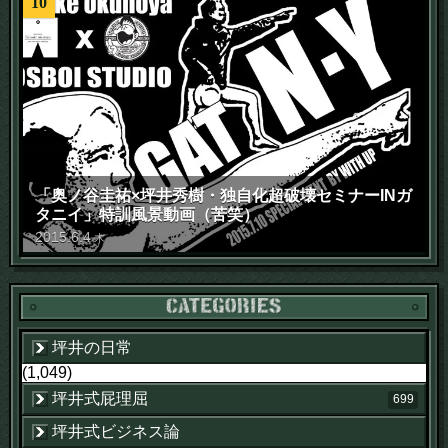
10
「奥ノ谷圭祐×坪井秀樹・独自化超破壊セミナーINガ
タニイ」特訓風景動画（苦笑）
2015
.
6
.
4
木
坪井の日常
(1,049)
坪井式屁理屈
699
坪井式ビジネス論