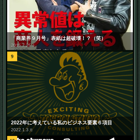
「商業界９月号」表紙は超破壊！？（笑）
2015
.
7
.
25
土
9
2022年に考えている私のビジネス要素６項目
2022
.
1
.
3
月