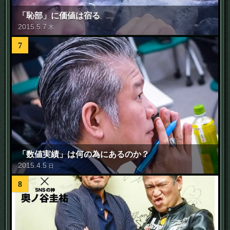
「恥部」に価値は宿る
2015
.
5
.
7
木
7
「数値実績」は何の為にあるのか？
2015
.
4
.
5
日
8