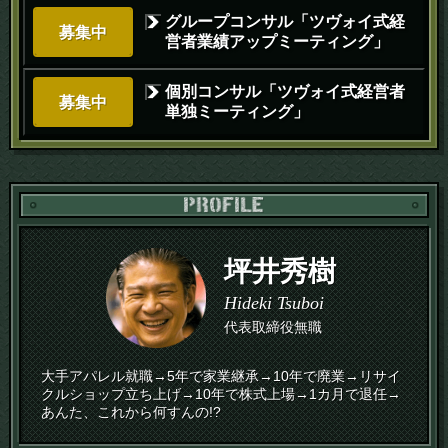
グループコンサル「ツヴォイ式経
募集中
営者業績アップミーティング」
個別コンサル「ツヴォイ式経営者
募集中
単独ミーティング」
PR
坪井秀樹
Hideki Tsuboi
代表取締役無職
大手アパレル就職→5年で家業継承→10年で廃業→リサイ
クルショップ立ち上げ→10年で株式上場→1カ月で退任→
あんた、これから何すんの!?