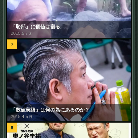
「恥部」に価値は宿る
2015
.
5
.
7
木
7
「数値実績」は何の為にあるのか？
2015
.
4
.
5
日
8