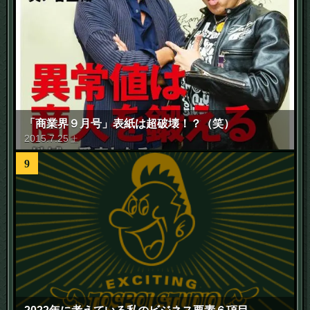
「商業界９月号」表紙は超破壊！？（笑）
2015
.
7
.
25
土
9