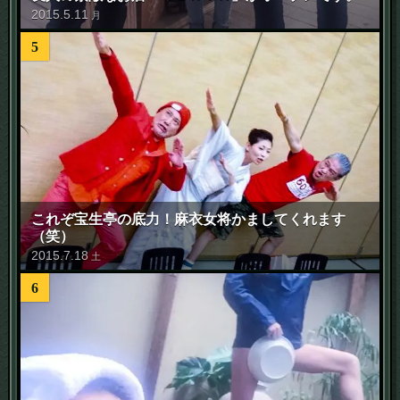
2015
.
5
.
11
月
5
これぞ宝生亭の底力！麻衣女将かましてくれます
（笑）
2015
.
7
.
18
土
6