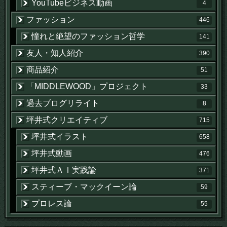
YouTubeビジネス動画
4
ファッション
446
憧れと絶望のファッション哲学
141
友人・知人紹介
390
商品紹介
51
「MIDDLEWOOD」プロジェクト
33
過去ブログリライト
8
坪井式クリエイティブ
715
坪井式イラスト
658
坪井式動画
476
坪井式ＡＩ実践論
371
スティーブ・マックイーン論
59
プロレス論
55