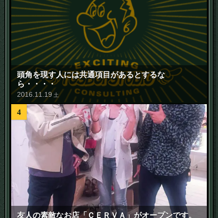
頭角を現す人には共通項目があるとするな
ら・・・・
2016
.
11
.
19
土
4
友人の素敵なお店「ＣＥＲＶＡ」がオープンです。