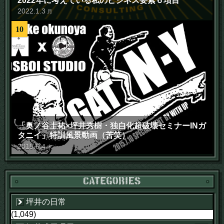
2022年に考えている私のビジネス要素６項目
2022
.
1
.
3
月
10
「奥ノ谷圭祐×坪井秀樹・独自化超破壊セミナーINガ
タニイ」特訓風景動画（苦笑）
2015
.
6
.
4
木
坪井の日常
(1,049)