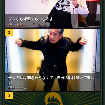
プロなら練習くらいしろよ
2016
.
4
.
17
日
2
他人の話は聞きたくなくて、自分の話は聞いて欲し
い
2015
.
2
.
20
金
3