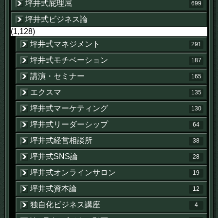
坪井式屁理屈
699
坪井式ビジネス論
(1,128)
坪井式マネジメント
291
坪井式モチベーション
187
講演・セミナー
165
エクスマ
135
坪井式マーケティング
130
坪井式リーダーシップ
64
坪井式経営相談所
38
坪井式SNS論
28
坪井式オンラインサロン
19
坪井式資本論
12
独自化ビジネス講座
4