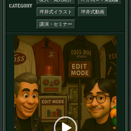
カテゴリー：
坪井式イラスト
坪井式動画
講演・セミナー
動
画
プ
レ
ー
ヤ
ー