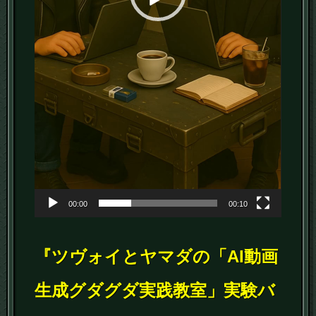
00:00
00:10
『ツヴォイとヤマダの「AI動画
生成グダグダ実践教室」実験バ