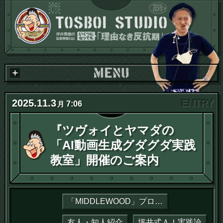
2025
.
11
.
3
7:06
月
『ツヴォイとヤマダの
「AI動画生成グダグダ実践
教室」開催のご案内
「MIDDLEWOOD」プロジェクト
友人・知人紹介
坪井式ＡＩ実践論