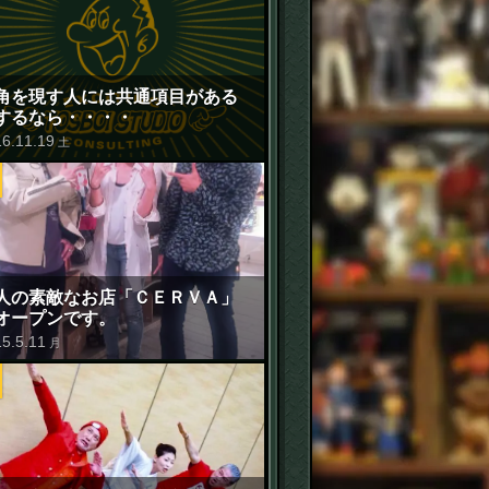
角を現す人には共通項目がある
するなら・・・・
16
.
11
.
19
土
人の素敵なお店「ＣＥＲＶＡ」
オープンです。
15
.
5
.
11
月