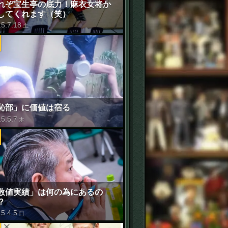
れぞ宝生亭の底力！麻衣女将か
してくれます（笑）
15
.
7
.
18
土
恥部」に価値は宿る
15
.
5
.
7
木
数値実績」は何の為にあるの
？
15
.
4
.
5
日