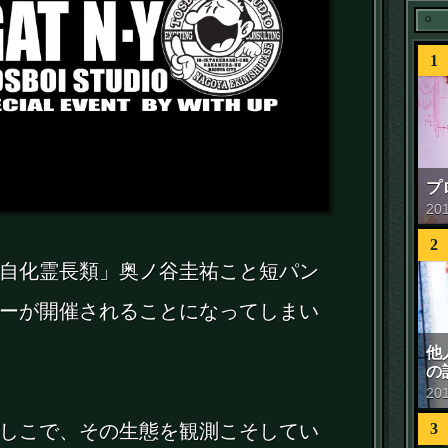
1
プ
20
2
自化霊長類」奥ノ谷圭祐こと短パン
ーが開催されることになってしまい
他
の
20
しこで、その生態を観測こそしてい
3