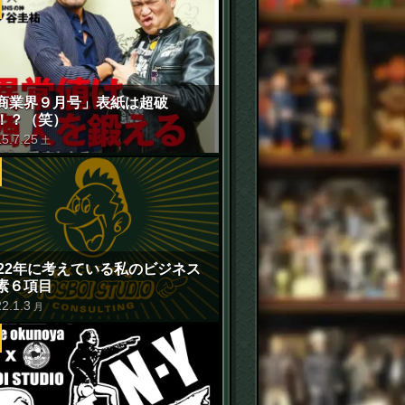
商業界９月号」表紙は超破
！？（笑）
15
.
7
.
25
土
022年に考えている私のビジネス
素６項目
22
.
1
.
3
月