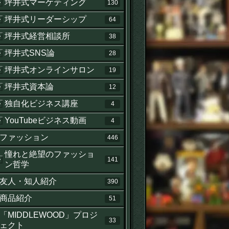
坪井式マーケティング
130
坪井式リーダーシップ
64
坪井式経営相談所
38
坪井式SNS論
28
坪井式オンラインサロン
19
坪井式資本論
12
独自化ビジネス講座
4
YouTubeビジネス動画
4
ファッション
446
憧れと絶望のファッショ
141
ン哲学
友人・知人紹介
390
商品紹介
51
「MIDDLEWOOD」プロジ
33
ェクト