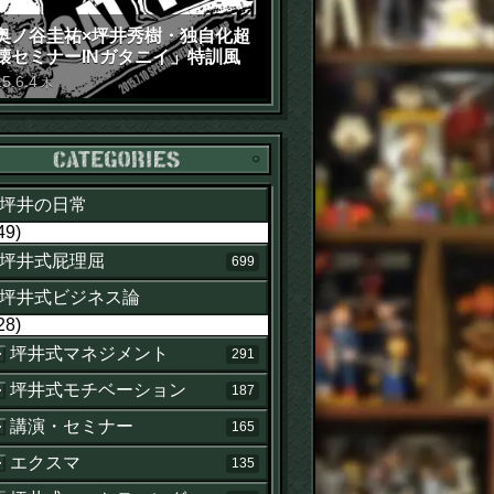
奥ノ谷圭祐×坪井秀樹・独自化超
壊セミナーINガタニイ」特訓風
動画（苦笑）
15
.
6
.
4
木
カテゴリー
坪井の日常
49)
坪井式屁理屈
699
坪井式ビジネス論
28)
坪井式マネジメント
291
坪井式モチベーション
187
講演・セミナー
165
エクスマ
135