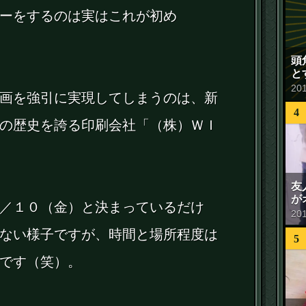
ーをするのは実はこれが初め
頭
と
20
画を強引に実現してしまうのは、新
4
の歴史を誇る印刷会社「（株）ＷＩ
友
が
／１０（金）と決まっているだけ
20
ない様子ですが、時間と場所程度は
5
です（笑）。