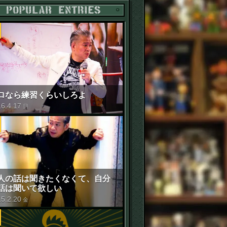
POPULAR ENTRIES
ロなら練習くらいしろよ
16
.
4
.
17
日
人の話は聞きたくなくて、自分
話は聞いて欲しい
15
.
2
.
20
金