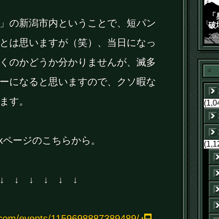
「
」の新潟市内ということで、短パン
破
景
20
とは思いますが（笑）、当日になっ
くのかどうか分かりませんが、滅多
ーになると思いますので、クソ暇な
ます。
(1,0
ookページのこちらから。
(1,1
↓ ↓ ↓ ↓ ↓ ↓
.com/events/1159698887389489/