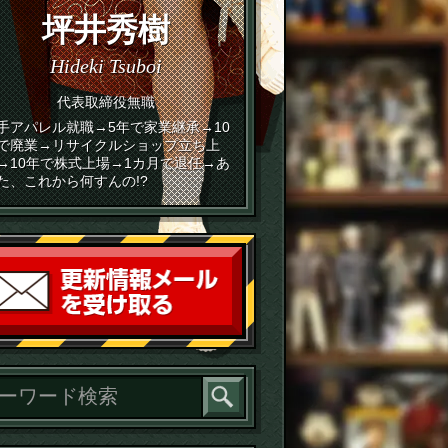
坪井秀樹
Hideki Tsuboi
代表取締役無職
手アパレル就職→5年で家業継承→10
で廃業→リサイクルショップ立ち上
→10年で株式上場→1カ月で退任→あ
た、これから何すんの!?
読者登録