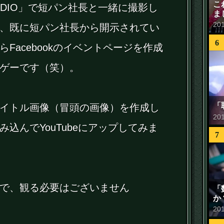
こ
TUDIO」で短パン社長と一緒に撮影し
ま
20
、既に短パン社長から開示されてい
6
Facebookのイベントページを作成
ゲーです（笑）。
「
イトル画像（冒頭の画像）を作成し
20
込んでYouTubeにアップしてみま
7
で、観る必要はございません
「
か
20