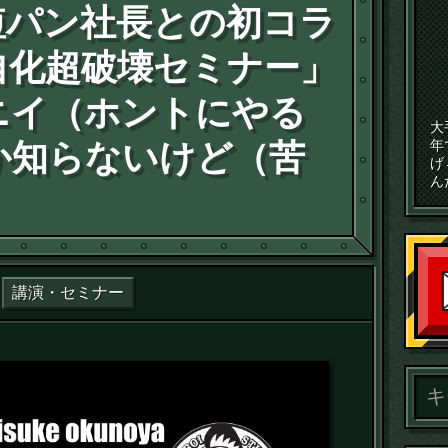
・短パン社長との初コラ
自化超破壊セミナー」
ニイ（ホントにやる
大
年
か知らないけど（苦
げ
ん
講演・セミナー