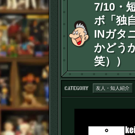
7/10
ボ「独
INガタ
かどう
笑））
カテゴリー：
友人・知人紹介